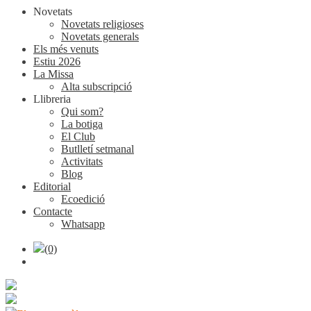
Novetats
Novetats religioses
Novetats generals
Els més venuts
Estiu 2026
La Missa
Alta subscripció
Llibreria
Qui som?
La botiga
El Club
Butlletí setmanal
Activitats
Blog
Editorial
Ecoedició
Contacte
Whatsapp
(0)