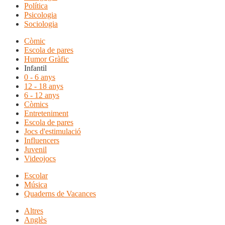
Política
Psicologia
Sociologia
Còmic
Escola de pares
Humor Gràfic
Infantil
0 - 6 anys
12 - 18 anys
6 - 12 anys
Còmics
Entreteniment
Escola de pares
Jocs d'estimulació
Influencers
Juvenil
Videojocs
Escolar
Música
Quaderns de Vacances
Altres
Anglès