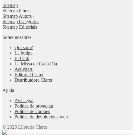
Sitemap
·
Sitemap llibres
·
Sitemap Autors
·
Sitemap Categories
·
Sitemap Editorials
Sobre nosaltres
Qui som?
La botiga
El Club
La Missa de Cada Dia
Activitats
Editorial Claret
Distribuïdora Claret
Ajuda
Avís legal
Política de privacitat
Política de cookies
Política de devolucions web
© 2026 Llibreria Claret