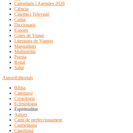
Calendaris i Agendes 2026
Ciència
Cinema i Televisió
Cuina
Diccionaris
Esports
Guies de Viatge
Literatura de Viatges
Manualitats
Multimèdia
Poesia
Regal
Salut
Autors
Editorials
Bíblia
Catequesi
Cristologia
Eclesiologia
Espiritualitat
Autors
Camí de perfeccionament
Carmelitana
Claretiana