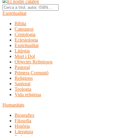
El nostre catàleg
Espiritualitat
Bíblia
Catequesi
Cristologia
Eclesiologia
Espiritualitat
Litúrgia
Mort i Dol
Objectes Religiosos
Pastoral
Primera Comunió
Religions
Santoral
Teologia
Vida religiosa
Humanitats
Biografies
Filosofia
Història
Literatura