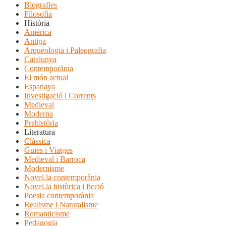
Biografies
Filosofia
Història
Amèrica
Antiga
Arqueologia i Paleografia
Catalunya
Contemporània
El món actual
Espanaya
Investigació i Corrents
Medieval
Moderna
Prehistòria
Literatura
Clàssica
Guies i Viatges
Medieval i Barroca
Modernisme
Novel.la contemporània
Novel.la històrica i ficció
Poesia contemporània
Realisme i Naturalisme
Romanticisme
Pedagogia