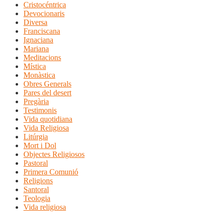
Cristocéntrica
Devocionaris
Diversa
Franciscana
Ignaciana
Mariana
Meditacions
Mística
Monàstica
Obres Generals
Pares del desert
Pregària
Testimonis
Vida quotidiana
Vida Religiosa
Litúrgia
Mort i Dol
Objectes Religiosos
Pastoral
Primera Comunió
Religions
Santoral
Teologia
Vida religiosa