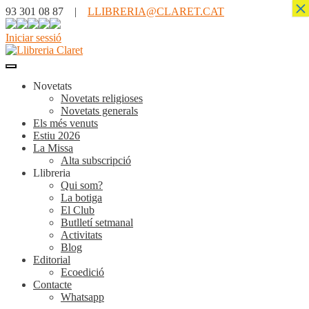
×
93 301 08 87 |
LLIBRERIA@CLARET.CAT
Iniciar sessió
Novetats
Novetats religioses
Novetats generals
Els més venuts
Estiu 2026
La Missa
Alta subscripció
Llibreria
Qui som?
La botiga
El Club
Butlletí setmanal
Activitats
Blog
Editorial
Ecoedició
Contacte
Whatsapp