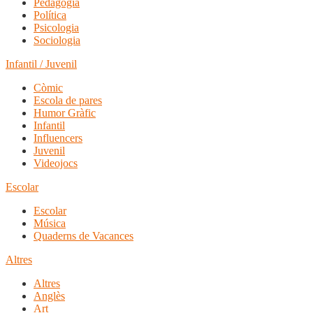
Pedagogia
Política
Psicologia
Sociologia
Infantil / Juvenil
Còmic
Escola de pares
Humor Gràfic
Infantil
Influencers
Juvenil
Videojocs
Escolar
Escolar
Música
Quaderns de Vacances
Altres
Altres
Anglès
Art