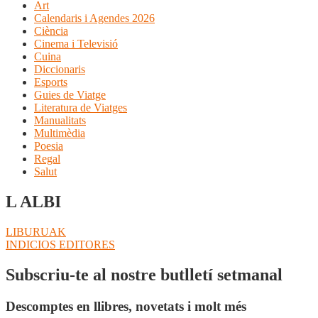
Art
Calendaris i Agendes 2026
Ciència
Cinema i Televisió
Cuina
Diccionaris
Esports
Guies de Viatge
Literatura de Viatges
Manualitats
Multimèdia
Poesia
Regal
Salut
L ALBI
Navegació
Entrada
LIBURUAK
anterior:
Pròxima
INDICIOS EDITORES
d'entrades
entrada:
Subscriu-te al nostre butlletí setmanal
Descomptes en llibres, novetats i molt més