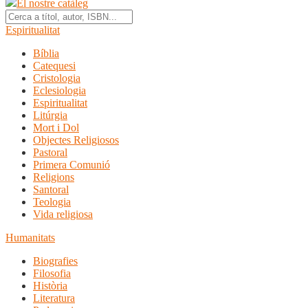
El nostre catàleg
Espiritualitat
Bíblia
Catequesi
Cristologia
Eclesiologia
Espiritualitat
Litúrgia
Mort i Dol
Objectes Religiosos
Pastoral
Primera Comunió
Religions
Santoral
Teologia
Vida religiosa
Humanitats
Biografies
Filosofia
Història
Literatura