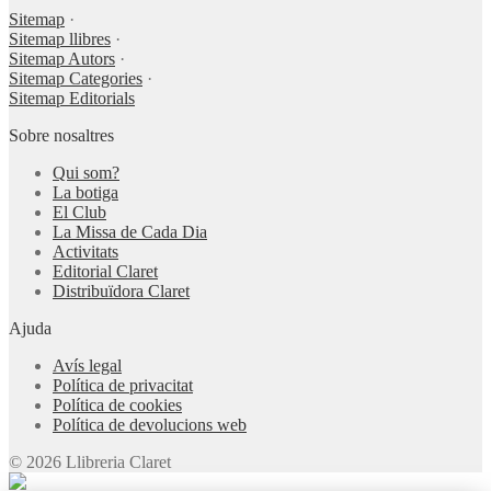
Sitemap
·
Sitemap llibres
·
Sitemap Autors
·
Sitemap Categories
·
Sitemap Editorials
Sobre nosaltres
Qui som?
La botiga
El Club
La Missa de Cada Dia
Activitats
Editorial Claret
Distribuïdora Claret
Ajuda
Avís legal
Política de privacitat
Política de cookies
Política de devolucions web
© 2026 Llibreria Claret