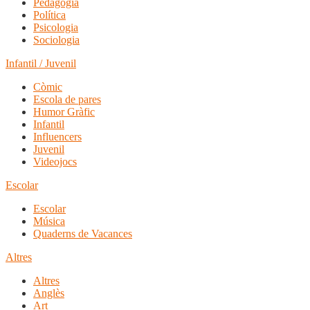
Pedagogia
Política
Psicologia
Sociologia
Infantil / Juvenil
Còmic
Escola de pares
Humor Gràfic
Infantil
Influencers
Juvenil
Videojocs
Escolar
Escolar
Música
Quaderns de Vacances
Altres
Altres
Anglès
Art