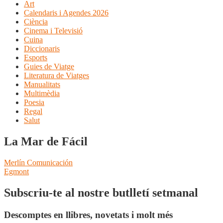
Art
Calendaris i Agendes 2026
Ciència
Cinema i Televisió
Cuina
Diccionaris
Esports
Guies de Viatge
Literatura de Viatges
Manualitats
Multimèdia
Poesia
Regal
Salut
La Mar de Fácil
Navegació
Entrada
Merlín Comunicación
anterior:
Pròxima
Egmont
d'entrades
entrada:
Subscriu-te al nostre butlletí setmanal
Descomptes en llibres, novetats i molt més