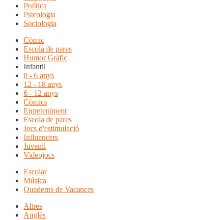
Política
Psicologia
Sociologia
Còmic
Escola de pares
Humor Gràfic
Infantil
0 - 6 anys
12 - 18 anys
6 - 12 anys
Còmics
Entreteniment
Escola de pares
Jocs d'estimulació
Influencers
Juvenil
Videojocs
Escolar
Música
Quaderns de Vacances
Altres
Anglès