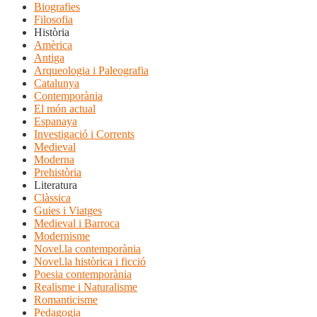
Biografies
Filosofia
Història
Amèrica
Antiga
Arqueologia i Paleografia
Catalunya
Contemporània
El món actual
Espanaya
Investigació i Corrents
Medieval
Moderna
Prehistòria
Literatura
Clàssica
Guies i Viatges
Medieval i Barroca
Modernisme
Novel.la contemporània
Novel.la històrica i ficció
Poesia contemporània
Realisme i Naturalisme
Romanticisme
Pedagogia