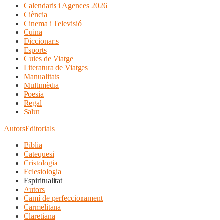
Calendaris i Agendes 2026
Ciència
Cinema i Televisió
Cuina
Diccionaris
Esports
Guies de Viatge
Literatura de Viatges
Manualitats
Multimèdia
Poesia
Regal
Salut
Autors
Editorials
Bíblia
Catequesi
Cristologia
Eclesiologia
Espiritualitat
Autors
Camí de perfeccionament
Carmelitana
Claretiana