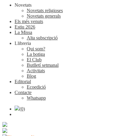
Novetats
Novetats religioses
Novetats generals
Els més venuts
Estiu 2026
La Missa
Alta subscripció
Llibreria
Qui som?
La botiga
El Club
Butlletí setmanal
Activitats
Blog
Editorial
Ecoedició
Contacte
Whatsapp
(0)