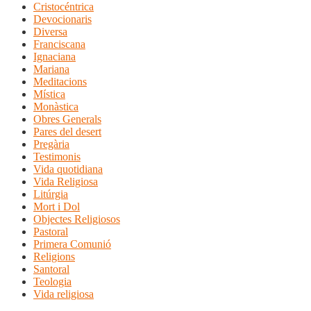
Cristocéntrica
Devocionaris
Diversa
Franciscana
Ignaciana
Mariana
Meditacions
Mística
Monàstica
Obres Generals
Pares del desert
Pregària
Testimonis
Vida quotidiana
Vida Religiosa
Litúrgia
Mort i Dol
Objectes Religiosos
Pastoral
Primera Comunió
Religions
Santoral
Teologia
Vida religiosa