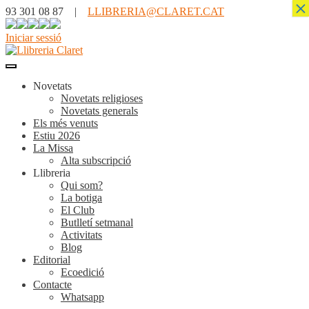
×
93 301 08 87 |
LLIBRERIA@CLARET.CAT
Iniciar sessió
Novetats
Novetats religioses
Novetats generals
Els més venuts
Estiu 2026
La Missa
Alta subscripció
Llibreria
Qui som?
La botiga
El Club
Butlletí setmanal
Activitats
Blog
Editorial
Ecoedició
Contacte
Whatsapp