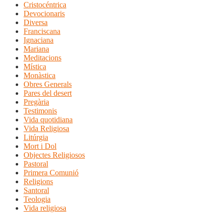
Cristocéntrica
Devocionaris
Diversa
Franciscana
Ignaciana
Mariana
Meditacions
Mística
Monàstica
Obres Generals
Pares del desert
Pregària
Testimonis
Vida quotidiana
Vida Religiosa
Litúrgia
Mort i Dol
Objectes Religiosos
Pastoral
Primera Comunió
Religions
Santoral
Teologia
Vida religiosa