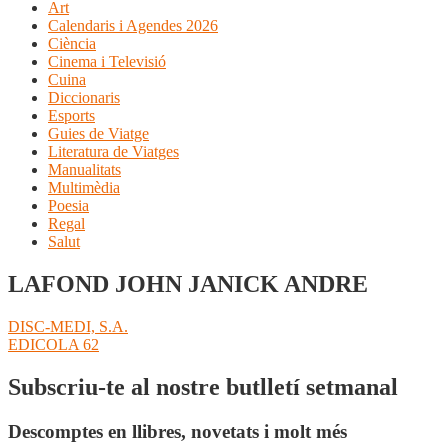
Art
Calendaris i Agendes 2026
Ciència
Cinema i Televisió
Cuina
Diccionaris
Esports
Guies de Viatge
Literatura de Viatges
Manualitats
Multimèdia
Poesia
Regal
Salut
LAFOND JOHN JANICK ANDRE
Navegació
Entrada
DISC-MEDI, S.A.
anterior:
Pròxima
EDICOLA 62
d'entrades
entrada:
Subscriu-te al nostre butlletí setmanal
Descomptes en llibres, novetats i molt més