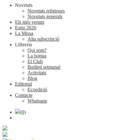
Novetats
Novetats religioses
Novetats generals
Els més venuts
Estiu 2026
La Missa
Alta subscripció
Llibreria
Qui som?
La botiga
El Club
Butlletí setmanal
Activitats
Blog
Editorial
Ecoedició
Contacte
Whatsapp
(0)