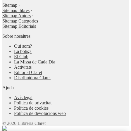
Sitemap
·
Sitemap llibres
·
Sitemap Autors
·
Sitemap Categories
·
Sitemap Editorials
Sobre nosaltres
Qui som?
La botiga
El Club
La Missa de Cada Dia
Activitats
Editorial Claret
Distribuïdora Claret
Ajuda
Avís legal
Política de privacitat
Política de cookies
Política de devolucions web
© 2026 Llibreria Claret