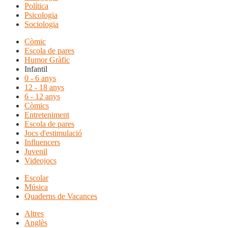
Política
Psicologia
Sociologia
Còmic
Escola de pares
Humor Gràfic
Infantil
0 - 6 anys
12 - 18 anys
6 - 12 anys
Còmics
Entreteniment
Escola de pares
Jocs d'estimulació
Influencers
Juvenil
Videojocs
Escolar
Música
Quaderns de Vacances
Altres
Anglès