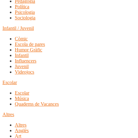
Pedagogia
Política
Psicologia
Sociologia
Infantil / Juvenil
Còmic
Escola de pares
Humor Gràfic
Infantil
Influencers
Juvenil
Videojocs
Escolar
Escolar
Música
Quaderns de Vacances
Altres
Altres
Anglès
Art