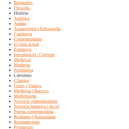
Biografies
Filosofia
Història
Amèrica
Antiga
Arqueologia i Paleografia
Catalunya
Contemporània
El món actual
Espanaya
Investigació i Corrents
Medieval
Moderna
Prehistòria
Literatura
Clàssica
Guies i Viatges
Medieval i Barroca
Modernisme
Novel.la contemporània
Novel.la històrica i ficció
Poesia contemporània
Realisme i Naturalisme
Romanticisme
Pedagogia