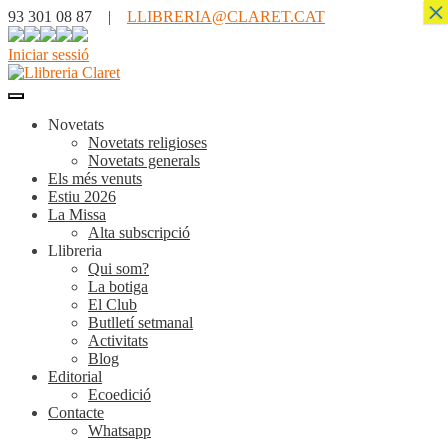
×
93 301 08 87 |
LLIBRERIA@CLARET.CAT
Iniciar sessió
Novetats
Novetats religioses
Novetats generals
Els més venuts
Estiu 2026
La Missa
Alta subscripció
Llibreria
Qui som?
La botiga
El Club
Butlletí setmanal
Activitats
Blog
Editorial
Ecoedició
Contacte
Whatsapp