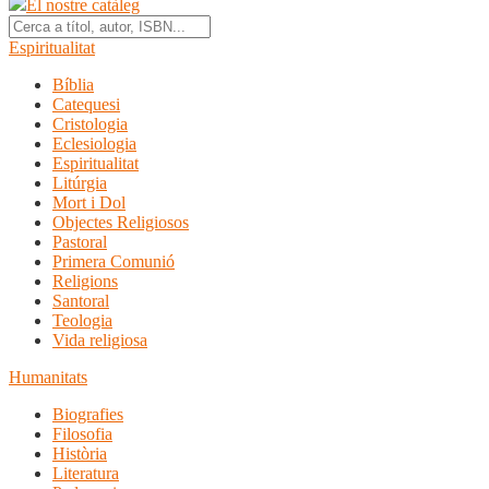
El nostre catàleg
Espiritualitat
Bíblia
Catequesi
Cristologia
Eclesiologia
Espiritualitat
Litúrgia
Mort i Dol
Objectes Religiosos
Pastoral
Primera Comunió
Religions
Santoral
Teologia
Vida religiosa
Humanitats
Biografies
Filosofia
Història
Literatura