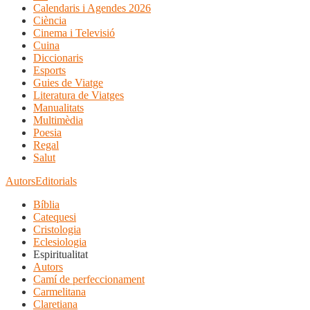
Calendaris i Agendes 2026
Ciència
Cinema i Televisió
Cuina
Diccionaris
Esports
Guies de Viatge
Literatura de Viatges
Manualitats
Multimèdia
Poesia
Regal
Salut
Autors
Editorials
Bíblia
Catequesi
Cristologia
Eclesiologia
Espiritualitat
Autors
Camí de perfeccionament
Carmelitana
Claretiana