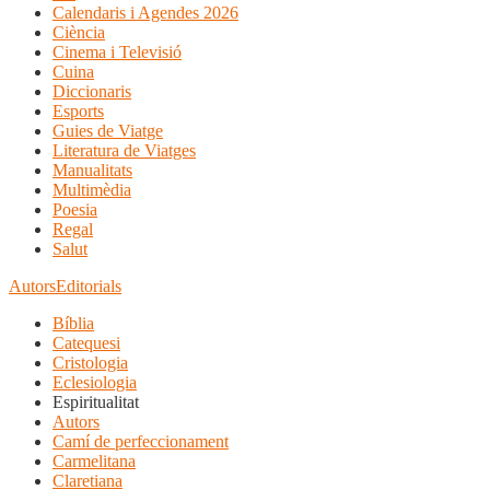
Calendaris i Agendes 2026
Ciència
Cinema i Televisió
Cuina
Diccionaris
Esports
Guies de Viatge
Literatura de Viatges
Manualitats
Multimèdia
Poesia
Regal
Salut
Autors
Editorials
Bíblia
Catequesi
Cristologia
Eclesiologia
Espiritualitat
Autors
Camí de perfeccionament
Carmelitana
Claretiana