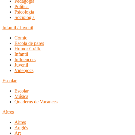
Pedagogia
Política
Psicologia
Sociologia
Infantil / Juvenil
Còmic
Escola de pares
Humor Gràfic
Infantil
Influencers
Juvenil
Videojocs
Escolar
Escolar
Música
Quaderns de Vacances
Altres
Altres
Anglès
Art