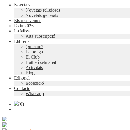
Novetats
Novetats religioses
Novetats generals
Els més venuts
Estiu 2026
La Missa
Alta subscripció
Llibreria
Qui som?
La botiga
El Club
Butlletí setmanal
Activitats
Blog
Editorial
Ecoedició
Contacte
Whatsapp
(0)