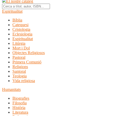
El nostre catàleg
Espiritualitat
Bíblia
Catequesi
Cristologia
Eclesiologia
Espiritualitat
Litúrgia
Mort i Dol
Objectes Religiosos
Pastoral
Primera Comunió
Religions
Santoral
Teologia
Vida religiosa
Humanitats
Biografies
Filosofia
Història
Literatura