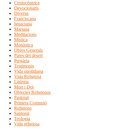
Cristocéntrica
Devocionaris
Diversa
Franciscana
Ignaciana
Mariana
Meditacions
Mística
Monàstica
Obres Generals
Pares del desert
Pregària
Testimonis
Vida quotidiana
Vida Religiosa
Litúrgia
Mort i Dol
Objectes Religiosos
Pastoral
Primera Comunió
Religions
Santoral
Teologia
Vida religiosa