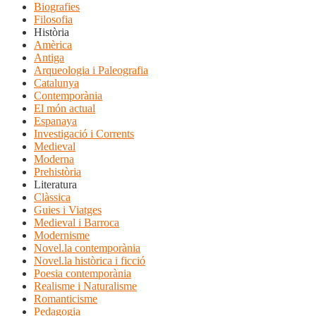
Biografies
Filosofia
Història
Amèrica
Antiga
Arqueologia i Paleografia
Catalunya
Contemporània
El món actual
Espanaya
Investigació i Corrents
Medieval
Moderna
Prehistòria
Literatura
Clàssica
Guies i Viatges
Medieval i Barroca
Modernisme
Novel.la contemporània
Novel.la històrica i ficció
Poesia contemporània
Realisme i Naturalisme
Romanticisme
Pedagogia