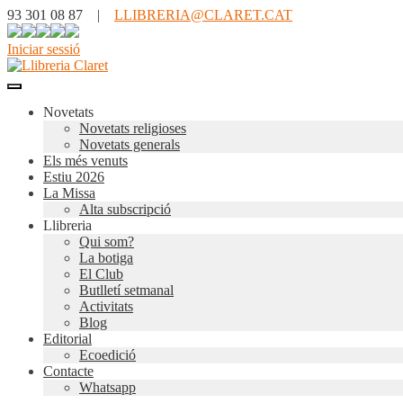
93 301 08 87 |
LLIBRERIA@CLARET.CAT
Iniciar sessió
Novetats
Novetats religioses
Novetats generals
Els més venuts
Estiu 2026
La Missa
Alta subscripció
Llibreria
Qui som?
La botiga
El Club
Butlletí setmanal
Activitats
Blog
Editorial
Ecoedició
Contacte
Whatsapp