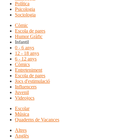
Política
Psicologia
Sociologia
Còmic
Escola de pares
Humor Gràfic
Infantil
0 - 6 anys
12 - 18 anys
6 - 12 anys
Còmics
Entreteniment
Escola de pares
Jocs d'estimulació
Influencers
Juvenil
Videojocs
Escolar
Música
Quaderns de Vacances
Altres
Anglès