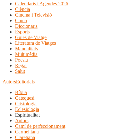
Calendaris i Agendes 2026
Ciència
Cinema i Televisió
Cuina
Diccionaris
Esports
Guies de Viatge
Literatura de Viatges
Manualitats
Multimèdia
Poesia
Regal
Salut
Autors
Editorials
Bíblia
Catequesi
Cristologia
Eclesiologia
Espiritualitat
Autors
Camí de perfeccionament
Carmelitana
Claretiana