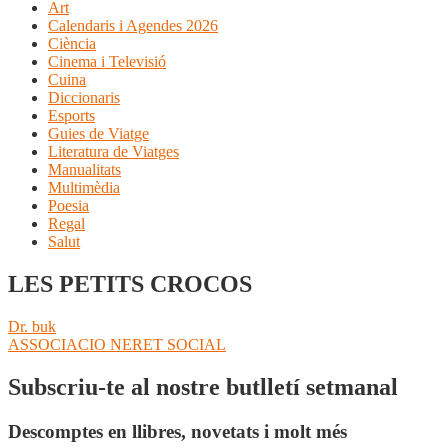
Art
Calendaris i Agendes 2026
Ciència
Cinema i Televisió
Cuina
Diccionaris
Esports
Guies de Viatge
Literatura de Viatges
Manualitats
Multimèdia
Poesia
Regal
Salut
LES PETITS CROCOS
Navegació
Entrada
Dr. buk
anterior:
Pròxima
ASSOCIACIO NERET SOCIAL
d'entrades
entrada:
Subscriu-te al nostre butlletí setmanal
Descomptes en llibres, novetats i molt més