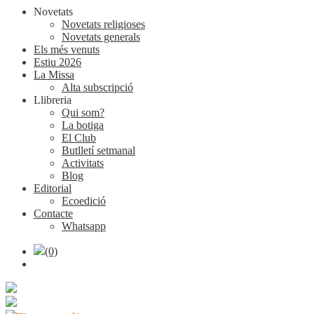
Novetats
Novetats religioses
Novetats generals
Els més venuts
Estiu 2026
La Missa
Alta subscripció
Llibreria
Qui som?
La botiga
El Club
Butlletí setmanal
Activitats
Blog
Editorial
Ecoedició
Contacte
Whatsapp
(0)