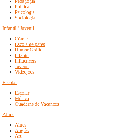
Pedagogia
Política
Psicologia
Sociologia
Infantil / Juvenil
Còmic
Escola de pares
Humor Gràfic
Infantil
Influencers
Juvenil
Videojocs
Escolar
Escolar
Música
Quaderns de Vacances
Altres
Altres
Anglès
Art