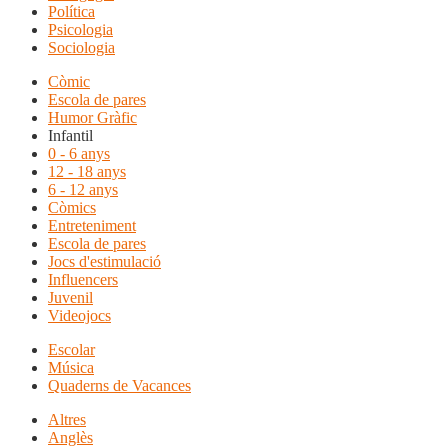
Política
Psicologia
Sociologia
Còmic
Escola de pares
Humor Gràfic
Infantil
0 - 6 anys
12 - 18 anys
6 - 12 anys
Còmics
Entreteniment
Escola de pares
Jocs d'estimulació
Influencers
Juvenil
Videojocs
Escolar
Música
Quaderns de Vacances
Altres
Anglès