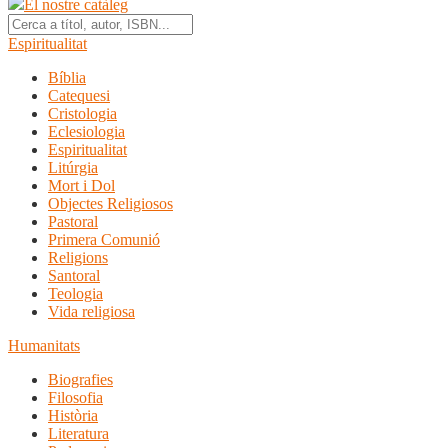
El nostre catàleg
Espiritualitat
Bíblia
Catequesi
Cristologia
Eclesiologia
Espiritualitat
Litúrgia
Mort i Dol
Objectes Religiosos
Pastoral
Primera Comunió
Religions
Santoral
Teologia
Vida religiosa
Humanitats
Biografies
Filosofia
Història
Literatura