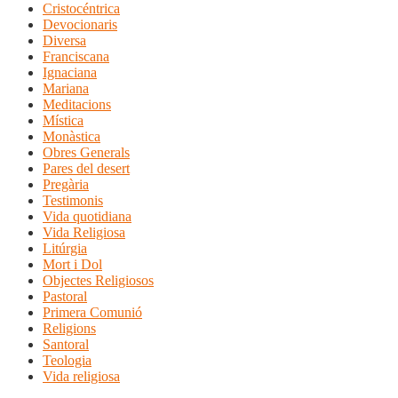
Cristocéntrica
Devocionaris
Diversa
Franciscana
Ignaciana
Mariana
Meditacions
Mística
Monàstica
Obres Generals
Pares del desert
Pregària
Testimonis
Vida quotidiana
Vida Religiosa
Litúrgia
Mort i Dol
Objectes Religiosos
Pastoral
Primera Comunió
Religions
Santoral
Teologia
Vida religiosa