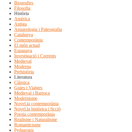
Biografies
Filosofia
Història
Amèrica
Antiga
Arqueologia i Paleografia
Catalunya
Contemporània
El món actual
Espanaya
Investigació i Corrents
Medieval
Moderna
Prehistòria
Literatura
Clàssica
Guies i Viatges
Medieval i Barroca
Modernisme
Novel.la contemporània
Novel.la històrica i ficció
Poesia contemporània
Realisme i Naturalisme
Romanticisme
Pedagogia