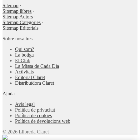
Sitemap
·
Sitemap llibres
·
Sitemap Autors
·
Sitemap Categories
·
Sitemap Editorials
Sobre nosaltres
Qui som?
La botiga
El Club
La Missa de Cada Dia
Activitats
Editorial Claret
Distribuïdora Claret
Ajuda
Avís legal
Política de privacitat
Política de cookies
Política de devolucions web
© 2026 Llibreria Claret