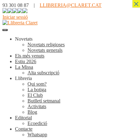
×
93 301 08 87 |
LLIBRERIA@CLARET.CAT
Iniciar sessió
Novetats
Novetats religioses
Novetats generals
Els més venuts
Estiu 2026
La Missa
Alta subscripció
Llibreria
Qui som?
La botiga
El Club
Butlletí setmanal
Activitats
Blog
Editorial
Ecoedició
Contacte
Whatsapp