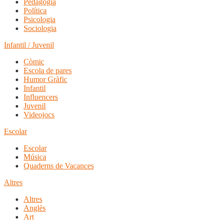
Pedagogia
Política
Psicologia
Sociologia
Infantil / Juvenil
Còmic
Escola de pares
Humor Gràfic
Infantil
Influencers
Juvenil
Videojocs
Escolar
Escolar
Música
Quaderns de Vacances
Altres
Altres
Anglès
Art