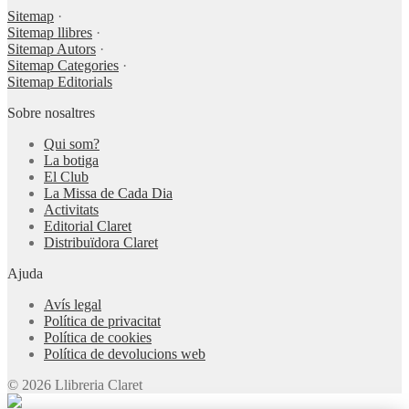
Sitemap
·
Sitemap llibres
·
Sitemap Autors
·
Sitemap Categories
·
Sitemap Editorials
Sobre nosaltres
Qui som?
La botiga
El Club
La Missa de Cada Dia
Activitats
Editorial Claret
Distribuïdora Claret
Ajuda
Avís legal
Política de privacitat
Política de cookies
Política de devolucions web
© 2026 Llibreria Claret