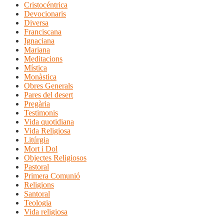
Cristocéntrica
Devocionaris
Diversa
Franciscana
Ignaciana
Mariana
Meditacions
Mística
Monàstica
Obres Generals
Pares del desert
Pregària
Testimonis
Vida quotidiana
Vida Religiosa
Litúrgia
Mort i Dol
Objectes Religiosos
Pastoral
Primera Comunió
Religions
Santoral
Teologia
Vida religiosa