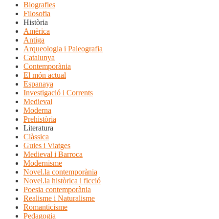
Biografies
Filosofia
Història
Amèrica
Antiga
Arqueologia i Paleografia
Catalunya
Contemporània
El món actual
Espanaya
Investigació i Corrents
Medieval
Moderna
Prehistòria
Literatura
Clàssica
Guies i Viatges
Medieval i Barroca
Modernisme
Novel.la contemporània
Novel.la històrica i ficció
Poesia contemporània
Realisme i Naturalisme
Romanticisme
Pedagogia