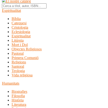
El nostre catàleg
Espiritualitat
Bíblia
Catequesi
Cristologia
Eclesiologia
Espiritualitat
Litúrgia
Mort i Dol
Objectes Religiosos
Pastoral
Primera Comunió
Religions
Santoral
Teologia
Vida religiosa
Humanitats
Biografies
Filosofia
Història
Literatura