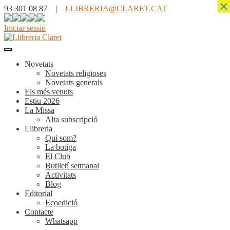
×
93 301 08 87 |
LLIBRERIA@CLARET.CAT
Iniciar sessió
Novetats
Novetats religioses
Novetats generals
Els més venuts
Estiu 2026
La Missa
Alta subscripció
Llibreria
Qui som?
La botiga
El Club
Butlletí setmanal
Activitats
Blog
Editorial
Ecoedició
Contacte
Whatsapp