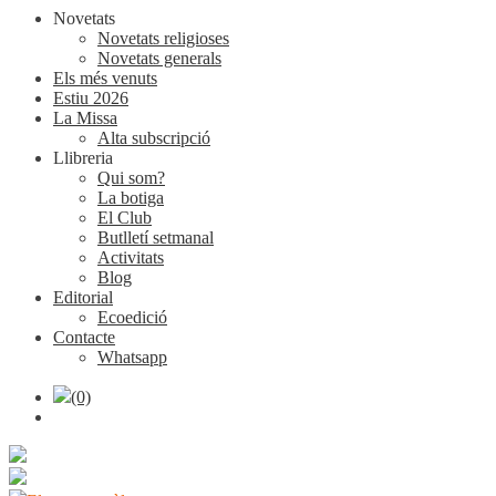
Novetats
Novetats religioses
Novetats generals
Els més venuts
Estiu 2026
La Missa
Alta subscripció
Llibreria
Qui som?
La botiga
El Club
Butlletí setmanal
Activitats
Blog
Editorial
Ecoedició
Contacte
Whatsapp
(0)