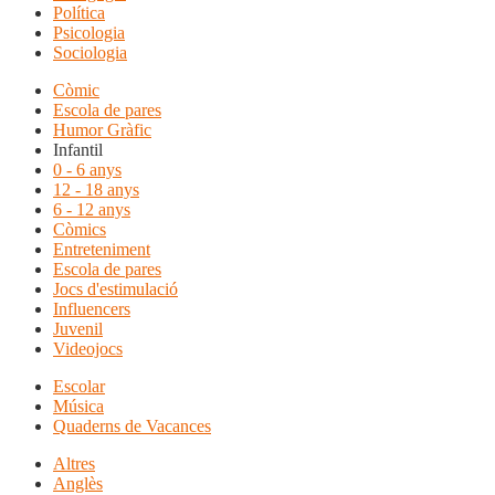
Política
Psicologia
Sociologia
Còmic
Escola de pares
Humor Gràfic
Infantil
0 - 6 anys
12 - 18 anys
6 - 12 anys
Còmics
Entreteniment
Escola de pares
Jocs d'estimulació
Influencers
Juvenil
Videojocs
Escolar
Música
Quaderns de Vacances
Altres
Anglès