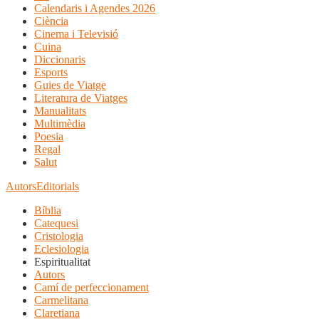
Calendaris i Agendes 2026
Ciència
Cinema i Televisió
Cuina
Diccionaris
Esports
Guies de Viatge
Literatura de Viatges
Manualitats
Multimèdia
Poesia
Regal
Salut
Autors
Editorials
Bíblia
Catequesi
Cristologia
Eclesiologia
Espiritualitat
Autors
Camí de perfeccionament
Carmelitana
Claretiana