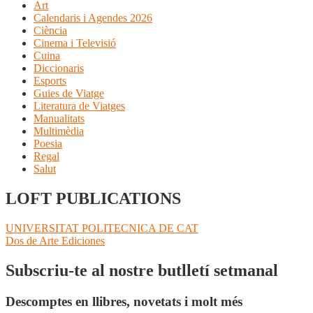
Art
Calendaris i Agendes 2026
Ciència
Cinema i Televisió
Cuina
Diccionaris
Esports
Guies de Viatge
Literatura de Viatges
Manualitats
Multimèdia
Poesia
Regal
Salut
LOFT PUBLICATIONS
Navegació
Entrada
UNIVERSITAT POLITECNICA DE CAT
anterior:
Pròxima
Dos de Arte Ediciones
d'entrades
entrada:
Subscriu-te al nostre butlletí setmanal
Descomptes en llibres, novetats i molt més