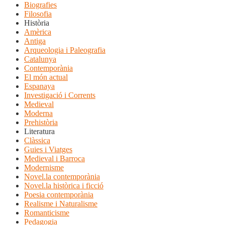
Biografies
Filosofia
Història
Amèrica
Antiga
Arqueologia i Paleografia
Catalunya
Contemporània
El món actual
Espanaya
Investigació i Corrents
Medieval
Moderna
Prehistòria
Literatura
Clàssica
Guies i Viatges
Medieval i Barroca
Modernisme
Novel.la contemporània
Novel.la històrica i ficció
Poesia contemporània
Realisme i Naturalisme
Romanticisme
Pedagogia