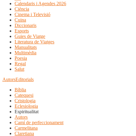
Calendaris i Agendes 2026
Ciència
Cinema i Televisió
Cuina
Diccionaris
Esports
Guies de Viatge
Literatura de Viatges
Manualitats
Multimèdia
Poesia
Regal
Salut
Autors
Editorials
Bíblia
Catequesi
Cristologia
Eclesiologia
Espiritualitat
Autors
Camí de perfeccionament
Carmelitana
Claretiana