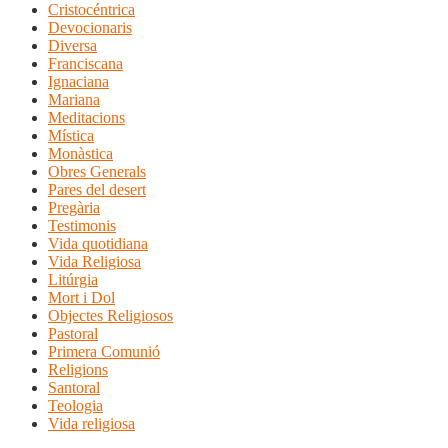
Cristocéntrica
Devocionaris
Diversa
Franciscana
Ignaciana
Mariana
Meditacions
Mística
Monàstica
Obres Generals
Pares del desert
Pregària
Testimonis
Vida quotidiana
Vida Religiosa
Litúrgia
Mort i Dol
Objectes Religiosos
Pastoral
Primera Comunió
Religions
Santoral
Teologia
Vida religiosa