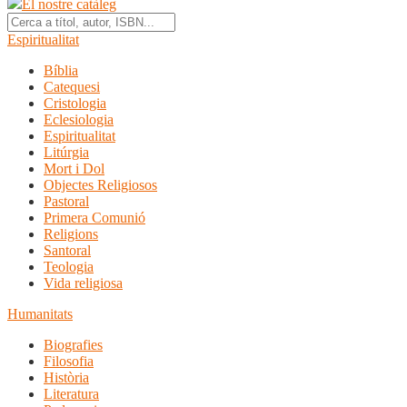
El nostre catàleg
Espiritualitat
Bíblia
Catequesi
Cristologia
Eclesiologia
Espiritualitat
Litúrgia
Mort i Dol
Objectes Religiosos
Pastoral
Primera Comunió
Religions
Santoral
Teologia
Vida religiosa
Humanitats
Biografies
Filosofia
Història
Literatura