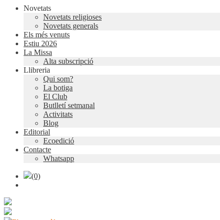
Novetats
Novetats religioses
Novetats generals
Els més venuts
Estiu 2026
La Missa
Alta subscripció
Llibreria
Qui som?
La botiga
El Club
Butlletí setmanal
Activitats
Blog
Editorial
Ecoedició
Contacte
Whatsapp
(0)