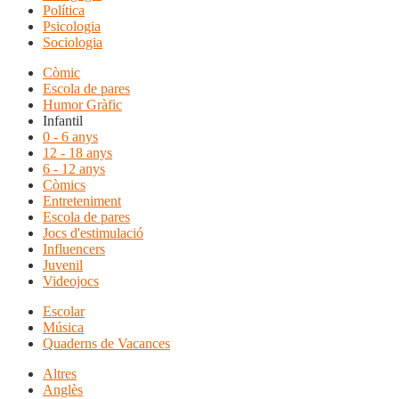
Política
Psicologia
Sociologia
Còmic
Escola de pares
Humor Gràfic
Infantil
0 - 6 anys
12 - 18 anys
6 - 12 anys
Còmics
Entreteniment
Escola de pares
Jocs d'estimulació
Influencers
Juvenil
Videojocs
Escolar
Música
Quaderns de Vacances
Altres
Anglès