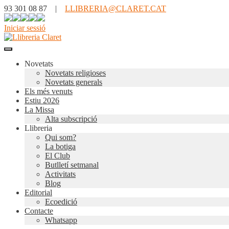
93 301 08 87 |
LLIBRERIA@CLARET.CAT
Iniciar sessió
Novetats
Novetats religioses
Novetats generals
Els més venuts
Estiu 2026
La Missa
Alta subscripció
Llibreria
Qui som?
La botiga
El Club
Butlletí setmanal
Activitats
Blog
Editorial
Ecoedició
Contacte
Whatsapp