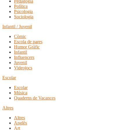
Pedagogia
Política
Psicologia
Sociologia
Infantil / Juvenil
Còmic
Escola de pares
Humor Gràfic
Infantil
Influencers
Juvenil
Videojocs
Escolar
Escolar
Música
Quaderns de Vacances
Altres
Altres
Anglès
Art