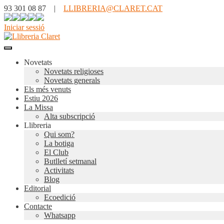
93 301 08 87 |
LLIBRERIA@CLARET.CAT
Iniciar sessió
Novetats
Novetats religioses
Novetats generals
Els més venuts
Estiu 2026
La Missa
Alta subscripció
Llibreria
Qui som?
La botiga
El Club
Butlletí setmanal
Activitats
Blog
Editorial
Ecoedició
Contacte
Whatsapp