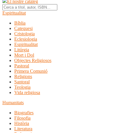
El nostre catàleg
Espiritualitat
Bíblia
Catequesi
Cristologia
Eclesiologia
Espiritualitat
Litúrgia
Mort i Dol
Objectes Religiosos
Pastoral
Primera Comunió
Religions
Santoral
Teologia
Vida religiosa
Humanitats
Biografies
Filosofia
Història
Literatura