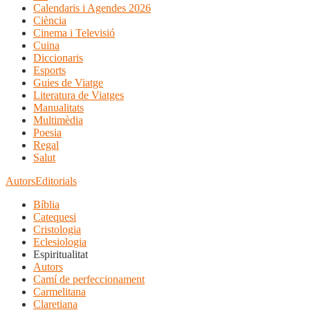
Calendaris i Agendes 2026
Ciència
Cinema i Televisió
Cuina
Diccionaris
Esports
Guies de Viatge
Literatura de Viatges
Manualitats
Multimèdia
Poesia
Regal
Salut
Autors
Editorials
Bíblia
Catequesi
Cristologia
Eclesiologia
Espiritualitat
Autors
Camí de perfeccionament
Carmelitana
Claretiana