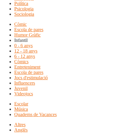
Política
Psicologia
Sociologia
Còmic
Escola de pares
Humor Gràfic
Infantil
0 - 6 anys
12 - 18 anys
6 - 12 anys
Còmics
Entreteniment
Escola de pares
Jocs d'estimulació
Influencers
Juvenil
Videojocs
Escolar
Música
Quaderns de Vacances
Altres
Anglès