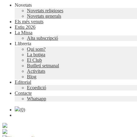
Novetats
Novetats religioses
Novetats generals
Els més venuts
Estiu 2026
La Missa
Alta subscripció
Llibreria
Qui som?
La botiga
El Club
Butlletí setmanal
Activitats
Blog
Editorial
Ecoedició
Contacte
Whatsapp
(0)