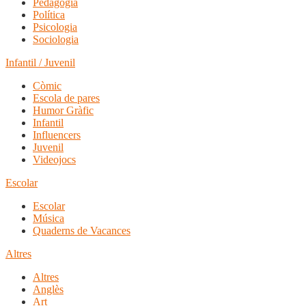
Pedagogia
Política
Psicologia
Sociologia
Infantil / Juvenil
Còmic
Escola de pares
Humor Gràfic
Infantil
Influencers
Juvenil
Videojocs
Escolar
Escolar
Música
Quaderns de Vacances
Altres
Altres
Anglès
Art