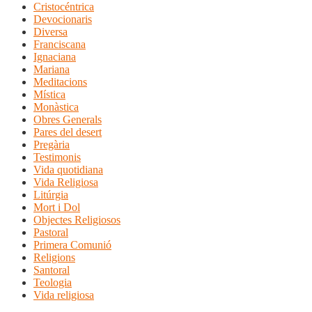
Cristocéntrica
Devocionaris
Diversa
Franciscana
Ignaciana
Mariana
Meditacions
Mística
Monàstica
Obres Generals
Pares del desert
Pregària
Testimonis
Vida quotidiana
Vida Religiosa
Litúrgia
Mort i Dol
Objectes Religiosos
Pastoral
Primera Comunió
Religions
Santoral
Teologia
Vida religiosa