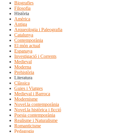
Biografies
Filosofia
Història
Amèrica
Antiga
Arqueologia i Paleografia
Catalunya
Contemporània
El món actual
Espanaya
Investigació i Corrents
Medieval
Moderna
Prehistòria
Literatura
Clàssica
Guies i Viatges
Medieval i Barroca
Modernisme
Novel.la contemporània
Novel.la històrica i ficció
Poesia contemporània
Realisme i Naturalisme
Romanticisme
Pedagogia