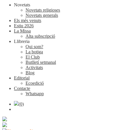
Novetats
Novetats religioses
Novetats generals
Els més venuts
Estiu 2026
La Missa
Alta subscripció
Llibreria
Qui som?
La botiga
El Club
Butlletí setmanal
Activitats
Blog
Editorial
Ecoedició
Contacte
Whatsapp
(0)