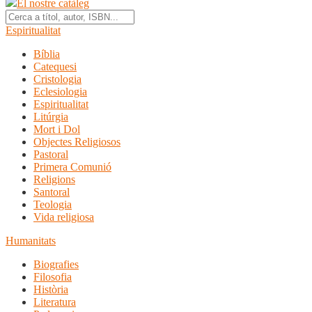
El nostre catàleg
Espiritualitat
Bíblia
Catequesi
Cristologia
Eclesiologia
Espiritualitat
Litúrgia
Mort i Dol
Objectes Religiosos
Pastoral
Primera Comunió
Religions
Santoral
Teologia
Vida religiosa
Humanitats
Biografies
Filosofia
Història
Literatura