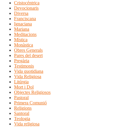
Cristocéntrica
Devocionaris
Diversa
Franciscana
Ignaciana
Mariana
Meditacions
Mística
Monàstica
Obres Generals
Pares del desert
Pregària
Testimonis
Vida quotidiana
Vida Religiosa
Litúrgia
Mort i Dol
Objectes Religiosos
Pastoral
Primera Comunió
Religions
Santoral
Teologia
Vida religiosa