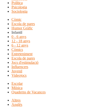
Política
Psicologia
Sociologia
Còmic
Escola de pares
Humor Gràfic
Infantil
0 - 6 anys
12 - 18 anys
6 - 12 anys
Còmics
Entreteniment
Escola de pares
Jocs d'estimulació
Influencers
Juvenil
Videojocs
Escolar
Música
Quaderns de Vacances
Altres
Anglès