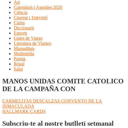
Art
Calendaris i Agendes 2026
Ciència
Cinema i Televisió
Cuina
Diccionaris
Esports
Guies de Viatge
Literatura de Viatges
Manualitats
Multimèdia
Poesia
Regal
Salut
MANOS UNIDAS COMITE CATOLICO
DE LA CAMPAÑA CON
Navegació
Entrada
CARMELITAS DESCALZAS CONVENTO DE LA
anterior:
INMACULADA
d'entrades
Pròxima
HALLMARK CARDS
entrada:
Subscriu-te al nostre butlletí setmanal