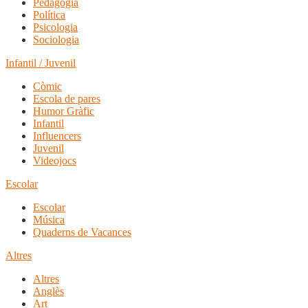
Pedagogia
Política
Psicologia
Sociologia
Infantil / Juvenil
Còmic
Escola de pares
Humor Gràfic
Infantil
Influencers
Juvenil
Videojocs
Escolar
Escolar
Música
Quaderns de Vacances
Altres
Altres
Anglès
Art