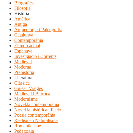
Biografies
Filosofia
Història
Amèrica
Antiga
Arqueologia i Paleografia
Catalunya
Contemporània
El món actual
Espanaya
Investigació i Corrents
Medieval
Moderna
Prehistòria
Literatura
Clàssica
Guies i Viatges
Medieval i Barroca
Modernisme
Novel.la contemporània
Novel.la històrica i ficció
Poesia contemporània
Realisme i Naturalisme
Romanticisme
Pedagogia