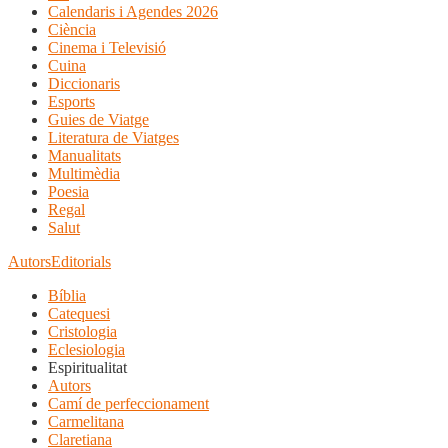
Calendaris i Agendes 2026
Ciència
Cinema i Televisió
Cuina
Diccionaris
Esports
Guies de Viatge
Literatura de Viatges
Manualitats
Multimèdia
Poesia
Regal
Salut
Autors
Editorials
Bíblia
Catequesi
Cristologia
Eclesiologia
Espiritualitat
Autors
Camí de perfeccionament
Carmelitana
Claretiana