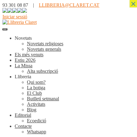
×
93 301 08 87 |
LLIBRERIA@CLARET.CAT
Iniciar sessió
Novetats
Novetats religioses
Novetats generals
Els més venuts
Estiu 2026
La Missa
Alta subscripció
Llibreria
Qui som?
La botiga
El Club
Butlletí setmanal
Activitats
Blog
Editorial
Ecoedició
Contacte
Whatsapp