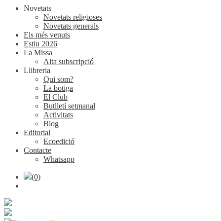
Novetats
Novetats religioses
Novetats generals
Els més venuts
Estiu 2026
La Missa
Alta subscripció
Llibreria
Qui som?
La botiga
El Club
Butlletí setmanal
Activitats
Blog
Editorial
Ecoedició
Contacte
Whatsapp
(0)