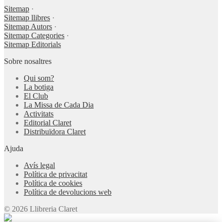
Sitemap
·
Sitemap llibres
·
Sitemap Autors
·
Sitemap Categories
·
Sitemap Editorials
Sobre nosaltres
Qui som?
La botiga
El Club
La Missa de Cada Dia
Activitats
Editorial Claret
Distribuïdora Claret
Ajuda
Avís legal
Política de privacitat
Política de cookies
Política de devolucions web
© 2026 Llibreria Claret