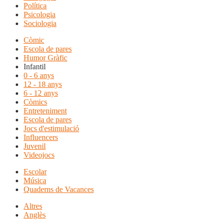
Política
Psicologia
Sociologia
Còmic
Escola de pares
Humor Gràfic
Infantil
0 - 6 anys
12 - 18 anys
6 - 12 anys
Còmics
Entreteniment
Escola de pares
Jocs d'estimulació
Influencers
Juvenil
Videojocs
Escolar
Música
Quaderns de Vacances
Altres
Anglès