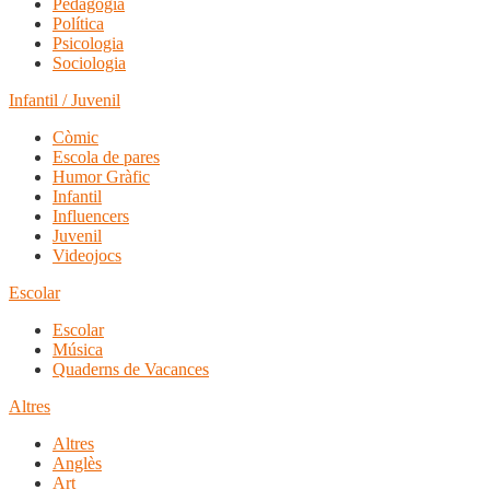
Pedagogia
Política
Psicologia
Sociologia
Infantil / Juvenil
Còmic
Escola de pares
Humor Gràfic
Infantil
Influencers
Juvenil
Videojocs
Escolar
Escolar
Música
Quaderns de Vacances
Altres
Altres
Anglès
Art