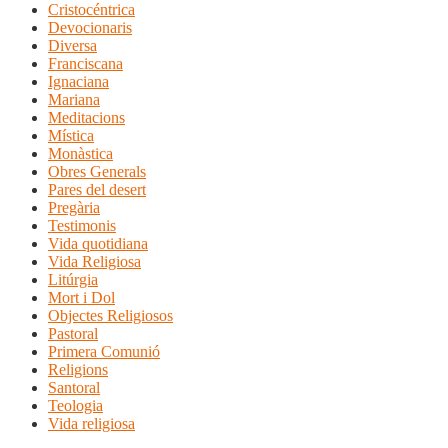
Cristocéntrica
Devocionaris
Diversa
Franciscana
Ignaciana
Mariana
Meditacions
Mística
Monàstica
Obres Generals
Pares del desert
Pregària
Testimonis
Vida quotidiana
Vida Religiosa
Litúrgia
Mort i Dol
Objectes Religiosos
Pastoral
Primera Comunió
Religions
Santoral
Teologia
Vida religiosa