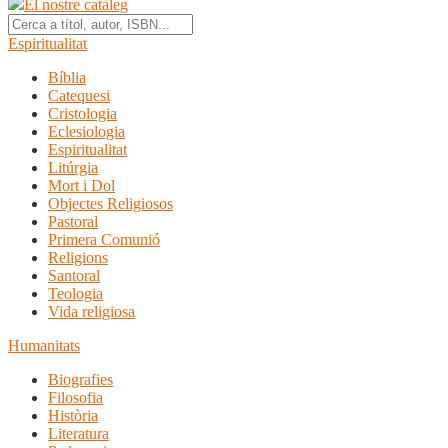
El nostre catàleg
Espiritualitat
Bíblia
Catequesi
Cristologia
Eclesiologia
Espiritualitat
Litúrgia
Mort i Dol
Objectes Religiosos
Pastoral
Primera Comunió
Religions
Santoral
Teologia
Vida religiosa
Humanitats
Biografies
Filosofia
Història
Literatura