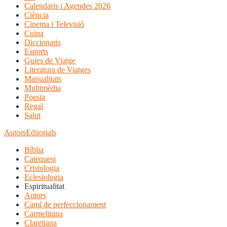
Calendaris i Agendes 2026
Ciència
Cinema i Televisió
Cuina
Diccionaris
Esports
Guies de Viatge
Literatura de Viatges
Manualitats
Multimèdia
Poesia
Regal
Salut
Autors
Editorials
Bíblia
Catequesi
Cristologia
Eclesiologia
Espiritualitat
Autors
Camí de perfeccionament
Carmelitana
Claretiana