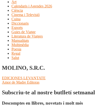
Art
Calendaris i Agendes 2026
Ciència
Cinema i Televisió
Cuina
Diccionaris
Esports
Guies de Viatge
Literatura de Viatges
Manualitats
Multimèdia
Poesia
Regal
Salut
MOLINO, S.R.C.
Navegació
Entrada
EDICIONES LEVANTATE
anterior:
Pròxima
Amor de Madre Editoras
d'entrades
entrada:
Subscriu-te al nostre butlletí setmanal
Descomptes en llibres, novetats i molt més