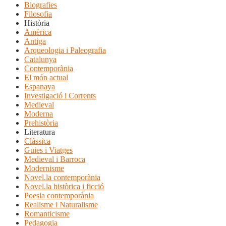
Biografies
Filosofia
Història
Amèrica
Antiga
Arqueologia i Paleografia
Catalunya
Contemporània
El món actual
Espanaya
Investigació i Corrents
Medieval
Moderna
Prehistòria
Literatura
Clàssica
Guies i Viatges
Medieval i Barroca
Modernisme
Novel.la contemporània
Novel.la històrica i ficció
Poesia contemporània
Realisme i Naturalisme
Romanticisme
Pedagogia