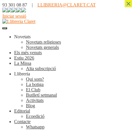
×
93 301 08 87 |
LLIBRERIA@CLARET.CAT
Iniciar sessió
Novetats
Novetats religioses
Novetats generals
Els més venuts
Estiu 2026
La Missa
Alta subscripció
Llibreria
Qui som?
La botiga
El Club
Butlletí setmanal
Activitats
Blog
Editorial
Ecoedició
Contacte
Whatsapp