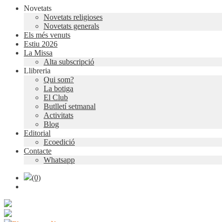
Novetats
Novetats religioses
Novetats generals
Els més venuts
Estiu 2026
La Missa
Alta subscripció
Llibreria
Qui som?
La botiga
El Club
Butlletí setmanal
Activitats
Blog
Editorial
Ecoedició
Contacte
Whatsapp
(0)