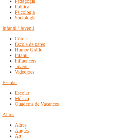
Pedagogia
Política
Psicologia
Sociologia
Infantil / Juvenil
Còmic
Escola de pares
Humor Gràfic
Infantil
Influencers
Juvenil
Videojocs
Escolar
Escolar
Música
Quaderns de Vacances
Altres
Altres
Anglès
Art