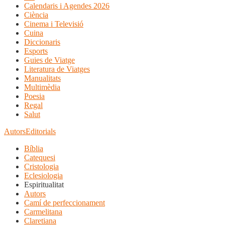
Calendaris i Agendes 2026
Ciència
Cinema i Televisió
Cuina
Diccionaris
Esports
Guies de Viatge
Literatura de Viatges
Manualitats
Multimèdia
Poesia
Regal
Salut
Autors
Editorials
Bíblia
Catequesi
Cristologia
Eclesiologia
Espiritualitat
Autors
Camí de perfeccionament
Carmelitana
Claretiana