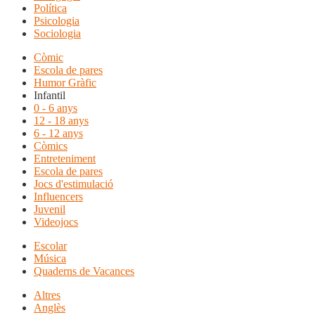
Política
Psicologia
Sociologia
Còmic
Escola de pares
Humor Gràfic
Infantil
0 - 6 anys
12 - 18 anys
6 - 12 anys
Còmics
Entreteniment
Escola de pares
Jocs d'estimulació
Influencers
Juvenil
Videojocs
Escolar
Música
Quaderns de Vacances
Altres
Anglès