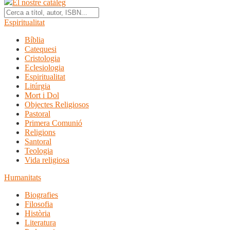
El nostre catàleg
Espiritualitat
Bíblia
Catequesi
Cristologia
Eclesiologia
Espiritualitat
Litúrgia
Mort i Dol
Objectes Religiosos
Pastoral
Primera Comunió
Religions
Santoral
Teologia
Vida religiosa
Humanitats
Biografies
Filosofia
Història
Literatura