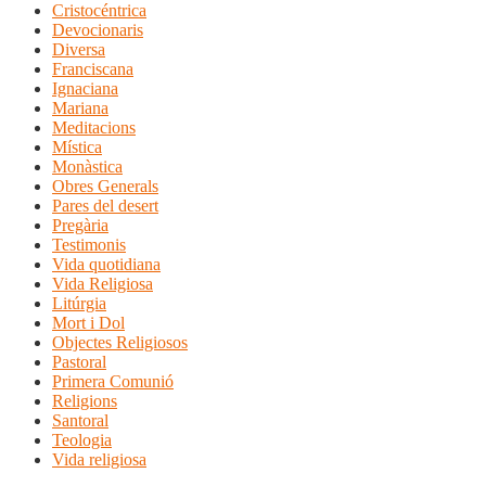
Cristocéntrica
Devocionaris
Diversa
Franciscana
Ignaciana
Mariana
Meditacions
Mística
Monàstica
Obres Generals
Pares del desert
Pregària
Testimonis
Vida quotidiana
Vida Religiosa
Litúrgia
Mort i Dol
Objectes Religiosos
Pastoral
Primera Comunió
Religions
Santoral
Teologia
Vida religiosa