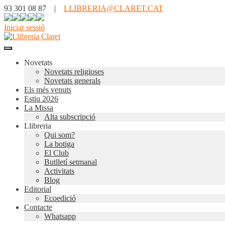
93 301 08 87 |
LLIBRERIA@CLARET.CAT
Iniciar sessió
Novetats
Novetats religioses
Novetats generals
Els més venuts
Estiu 2026
La Missa
Alta subscripció
Llibreria
Qui som?
La botiga
El Club
Butlletí setmanal
Activitats
Blog
Editorial
Ecoedició
Contacte
Whatsapp