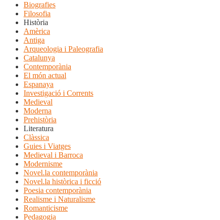
Biografies
Filosofia
Història
Amèrica
Antiga
Arqueologia i Paleografia
Catalunya
Contemporània
El món actual
Espanaya
Investigació i Corrents
Medieval
Moderna
Prehistòria
Literatura
Clàssica
Guies i Viatges
Medieval i Barroca
Modernisme
Novel.la contemporània
Novel.la històrica i ficció
Poesia contemporània
Realisme i Naturalisme
Romanticisme
Pedagogia