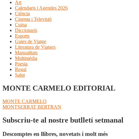
Art
Calendaris i Agendes 2026
Ciència
Cinema i Televisió
Cuina
Diccionaris
Esports
Guies de Viatge
Literatura de Viatges
Manualitats
Multimèdia
Poesia
Regal
Salut
MONTE CARMELO EDITORIAL
Navegació
Entrada
MONTE CARMELO
anterior:
Pròxima
MONTSERRAT BERTRAN
d'entrades
entrada:
Subscriu-te al nostre butlletí setmanal
Descomptes en llibres, novetats i molt més