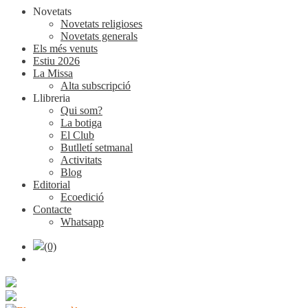
Novetats
Novetats religioses
Novetats generals
Els més venuts
Estiu 2026
La Missa
Alta subscripció
Llibreria
Qui som?
La botiga
El Club
Butlletí setmanal
Activitats
Blog
Editorial
Ecoedició
Contacte
Whatsapp
(0)