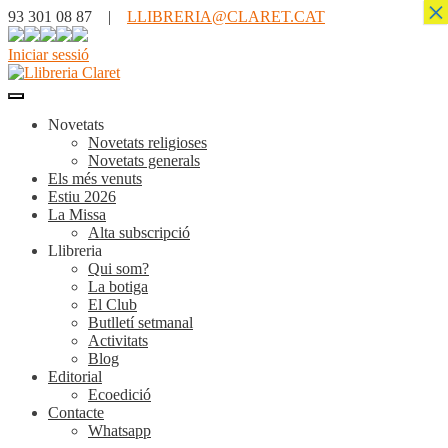
×
93 301 08 87 |
LLIBRERIA@CLARET.CAT
Iniciar sessió
Novetats
Novetats religioses
Novetats generals
Els més venuts
Estiu 2026
La Missa
Alta subscripció
Llibreria
Qui som?
La botiga
El Club
Butlletí setmanal
Activitats
Blog
Editorial
Ecoedició
Contacte
Whatsapp