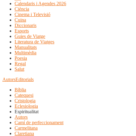
Calendaris i Agendes 2026
Ciència
Cinema i Televisió
Cuina
Diccionaris
Esports
Guies de Viatge
Literatura de Viatges
Manualitats
Multimèdia
Poesia
Regal
Salut
Autors
Editorials
Bíblia
Catequesi
Cristologia
Eclesiologia
Espiritualitat
Autors
Camí de perfeccionament
Carmelitana
Claretiana