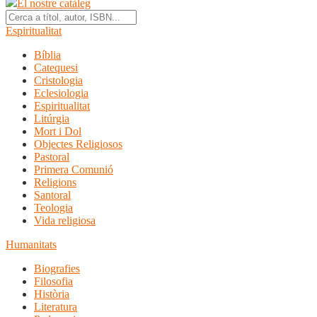
El nostre catàleg
Espiritualitat
Bíblia
Catequesi
Cristologia
Eclesiologia
Espiritualitat
Litúrgia
Mort i Dol
Objectes Religiosos
Pastoral
Primera Comunió
Religions
Santoral
Teologia
Vida religiosa
Humanitats
Biografies
Filosofia
Història
Literatura