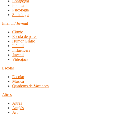
Pedagogia
Política
Psicologia
Sociologia
Infantil / Juvenil
Còmic
Escola de pares
Humor Gràfic
Infantil
Influencers
Juvenil
Videojocs
Escolar
Escolar
Música
Quaderns de Vacances
Altres
Altres
Anglès
Art