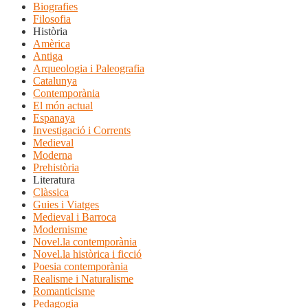
Biografies
Filosofia
Història
Amèrica
Antiga
Arqueologia i Paleografia
Catalunya
Contemporània
El món actual
Espanaya
Investigació i Corrents
Medieval
Moderna
Prehistòria
Literatura
Clàssica
Guies i Viatges
Medieval i Barroca
Modernisme
Novel.la contemporània
Novel.la històrica i ficció
Poesia contemporània
Realisme i Naturalisme
Romanticisme
Pedagogia