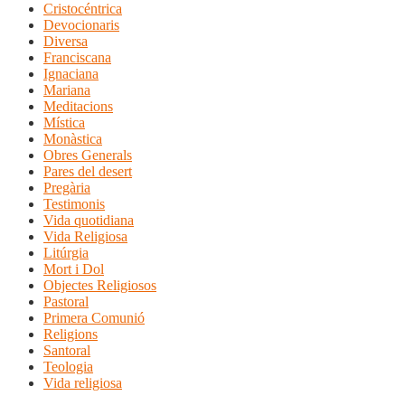
Cristocéntrica
Devocionaris
Diversa
Franciscana
Ignaciana
Mariana
Meditacions
Mística
Monàstica
Obres Generals
Pares del desert
Pregària
Testimonis
Vida quotidiana
Vida Religiosa
Litúrgia
Mort i Dol
Objectes Religiosos
Pastoral
Primera Comunió
Religions
Santoral
Teologia
Vida religiosa