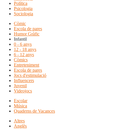
Política
Psicologia
Sociologia
Còmic
Escola de pares
Humor Gràfic
Infantil
0 - 6 anys
12 - 18 anys
6 - 12 anys
Còmics
Entreteniment
Escola de pares
Jocs d'estimulació
Influencers
Juvenil
Videojocs
Escolar
Música
Quaderns de Vacances
Altres
Anglès