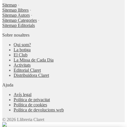
Sitemap
·
Sitemap llibres
·
Sitemap Autors
·
Sitemap Categories
·
Sitemap Editorials
Sobre nosaltres
Qui som?
La botiga
El Club
La Missa de Cada Dia
Activitats
Editorial Claret
Distribuïdora Claret
Ajuda
Avís legal
Política de privacitat
Política de cookies
Política de devolucions web
© 2026 Llibreria Claret