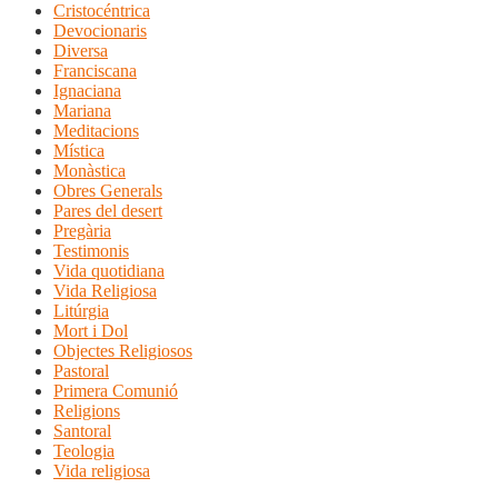
Cristocéntrica
Devocionaris
Diversa
Franciscana
Ignaciana
Mariana
Meditacions
Mística
Monàstica
Obres Generals
Pares del desert
Pregària
Testimonis
Vida quotidiana
Vida Religiosa
Litúrgia
Mort i Dol
Objectes Religiosos
Pastoral
Primera Comunió
Religions
Santoral
Teologia
Vida religiosa