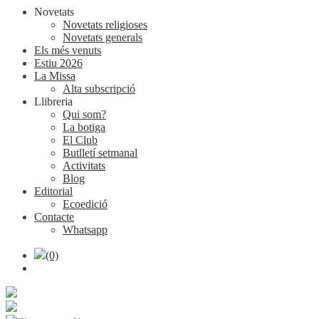
Novetats
Novetats religioses
Novetats generals
Els més venuts
Estiu 2026
La Missa
Alta subscripció
Llibreria
Qui som?
La botiga
El Club
Butlletí setmanal
Activitats
Blog
Editorial
Ecoedició
Contacte
Whatsapp
(0)