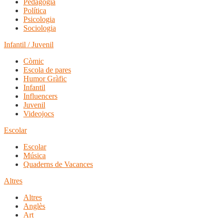
Pedagogia
Política
Psicologia
Sociologia
Infantil / Juvenil
Còmic
Escola de pares
Humor Gràfic
Infantil
Influencers
Juvenil
Videojocs
Escolar
Escolar
Música
Quaderns de Vacances
Altres
Altres
Anglès
Art