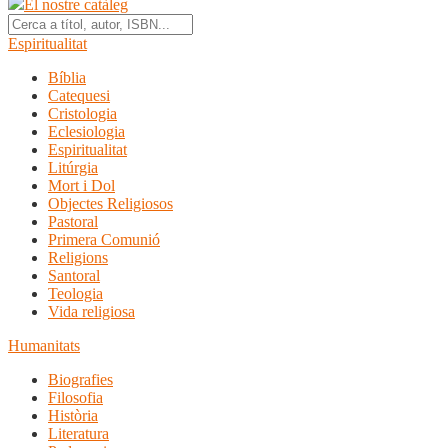
El nostre catàleg
Espiritualitat
Bíblia
Catequesi
Cristologia
Eclesiologia
Espiritualitat
Litúrgia
Mort i Dol
Objectes Religiosos
Pastoral
Primera Comunió
Religions
Santoral
Teologia
Vida religiosa
Humanitats
Biografies
Filosofia
Història
Literatura