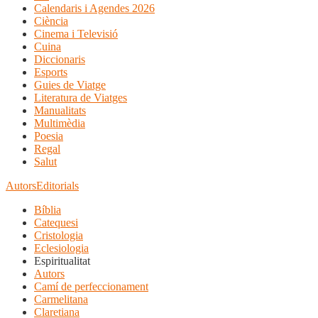
Calendaris i Agendes 2026
Ciència
Cinema i Televisió
Cuina
Diccionaris
Esports
Guies de Viatge
Literatura de Viatges
Manualitats
Multimèdia
Poesia
Regal
Salut
Autors
Editorials
Bíblia
Catequesi
Cristologia
Eclesiologia
Espiritualitat
Autors
Camí de perfeccionament
Carmelitana
Claretiana