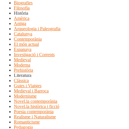
Biografies
Filosofia
Història
Amèrica
Antiga
Arqueologia i Paleografia
Catalunya
Contemporània
El món actual
Espanaya
Investigació i Corrents
Medieval
Moderna
Prehistòria
Literatura
Clàssica
Guies i Viatges
Medieval i Barroca
Modernisme
Novel.la contemporània
Novel.la històrica i ficció
Poesia contemporània
Realisme i Naturalisme
Romanticisme
Pedagogia