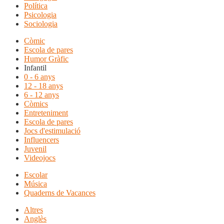
Política
Psicologia
Sociologia
Còmic
Escola de pares
Humor Gràfic
Infantil
0 - 6 anys
12 - 18 anys
6 - 12 anys
Còmics
Entreteniment
Escola de pares
Jocs d'estimulació
Influencers
Juvenil
Videojocs
Escolar
Música
Quaderns de Vacances
Altres
Anglès