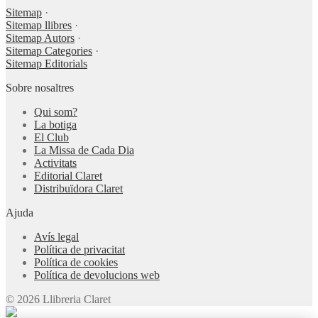
Sitemap
·
Sitemap llibres
·
Sitemap Autors
·
Sitemap Categories
·
Sitemap Editorials
Sobre nosaltres
Qui som?
La botiga
El Club
La Missa de Cada Dia
Activitats
Editorial Claret
Distribuïdora Claret
Ajuda
Avís legal
Política de privacitat
Política de cookies
Política de devolucions web
© 2026 Llibreria Claret