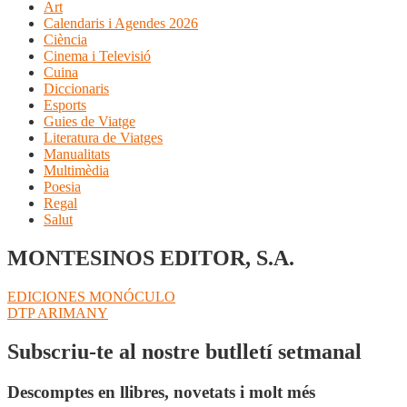
Art
Calendaris i Agendes 2026
Ciència
Cinema i Televisió
Cuina
Diccionaris
Esports
Guies de Viatge
Literatura de Viatges
Manualitats
Multimèdia
Poesia
Regal
Salut
MONTESINOS EDITOR, S.A.
Navegació
Entrada
EDICIONES MONÓCULO
anterior:
Pròxima
DTP ARIMANY
d'entrades
entrada:
Subscriu-te al nostre butlletí setmanal
Descomptes en llibres, novetats i molt més