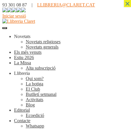
×
93 301 08 87 |
LLIBRERIA@CLARET.CAT
Iniciar sessió
Novetats
Novetats religioses
Novetats generals
Els més venuts
Estiu 2026
La Missa
Alta subscripció
Llibreria
Qui som?
La botiga
El Club
Butlletí setmanal
Activitats
Blog
Editorial
Ecoedició
Contacte
Whatsapp