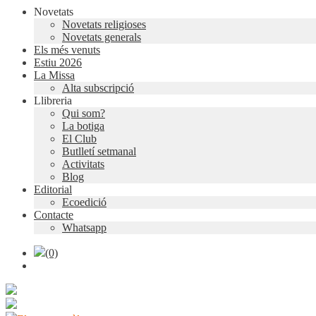
Novetats
Novetats religioses
Novetats generals
Els més venuts
Estiu 2026
La Missa
Alta subscripció
Llibreria
Qui som?
La botiga
El Club
Butlletí setmanal
Activitats
Blog
Editorial
Ecoedició
Contacte
Whatsapp
(0)