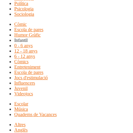
Política
Psicologia
Sociologia
Còmic
Escola de pares
Humor Gràfic
Infantil
0 - 6 anys
12 - 18 anys
6 - 12 anys
Còmics
Entreteniment
Escola de pares
Jocs d'estimulació
Influencers
Juvenil
Videojocs
Escolar
Música
Quaderns de Vacances
Altres
Anglès