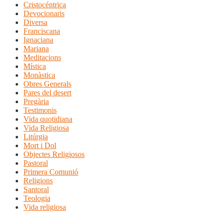
Cristocéntrica
Devocionaris
Diversa
Franciscana
Ignaciana
Mariana
Meditacions
Mística
Monàstica
Obres Generals
Pares del desert
Pregària
Testimonis
Vida quotidiana
Vida Religiosa
Litúrgia
Mort i Dol
Objectes Religiosos
Pastoral
Primera Comunió
Religions
Santoral
Teologia
Vida religiosa