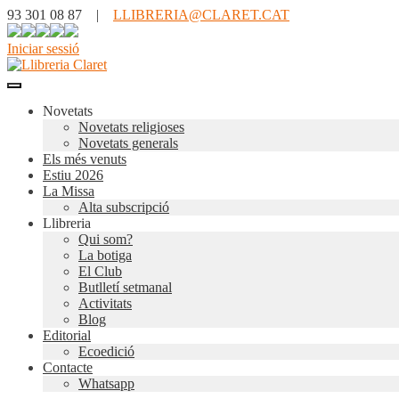
93 301 08 87 |
LLIBRERIA@CLARET.CAT
Iniciar sessió
Novetats
Novetats religioses
Novetats generals
Els més venuts
Estiu 2026
La Missa
Alta subscripció
Llibreria
Qui som?
La botiga
El Club
Butlletí setmanal
Activitats
Blog
Editorial
Ecoedició
Contacte
Whatsapp