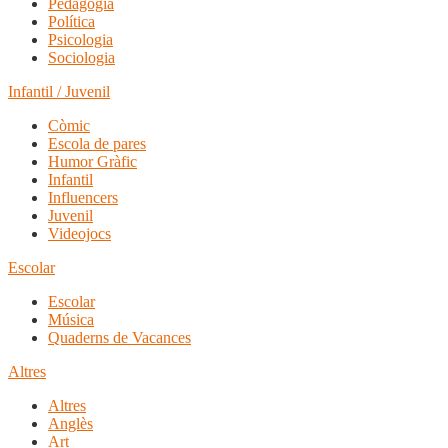
Pedagogia
Política
Psicologia
Sociologia
Infantil / Juvenil
Còmic
Escola de pares
Humor Gràfic
Infantil
Influencers
Juvenil
Videojocs
Escolar
Escolar
Música
Quaderns de Vacances
Altres
Altres
Anglès
Art