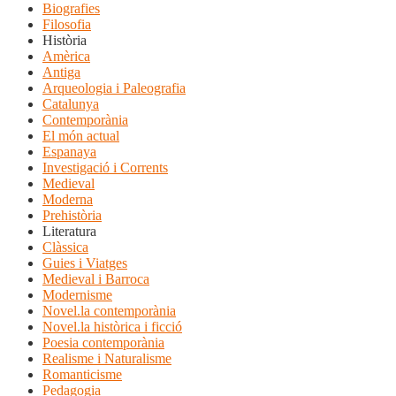
Biografies
Filosofia
Història
Amèrica
Antiga
Arqueologia i Paleografia
Catalunya
Contemporània
El món actual
Espanaya
Investigació i Corrents
Medieval
Moderna
Prehistòria
Literatura
Clàssica
Guies i Viatges
Medieval i Barroca
Modernisme
Novel.la contemporània
Novel.la històrica i ficció
Poesia contemporània
Realisme i Naturalisme
Romanticisme
Pedagogia