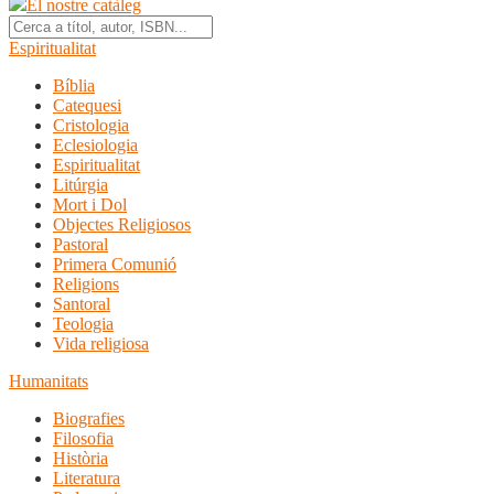
El nostre catàleg
Espiritualitat
Bíblia
Catequesi
Cristologia
Eclesiologia
Espiritualitat
Litúrgia
Mort i Dol
Objectes Religiosos
Pastoral
Primera Comunió
Religions
Santoral
Teologia
Vida religiosa
Humanitats
Biografies
Filosofia
Història
Literatura