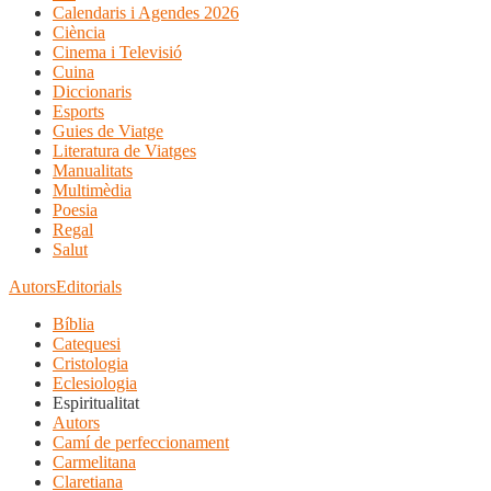
Calendaris i Agendes 2026
Ciència
Cinema i Televisió
Cuina
Diccionaris
Esports
Guies de Viatge
Literatura de Viatges
Manualitats
Multimèdia
Poesia
Regal
Salut
Autors
Editorials
Bíblia
Catequesi
Cristologia
Eclesiologia
Espiritualitat
Autors
Camí de perfeccionament
Carmelitana
Claretiana