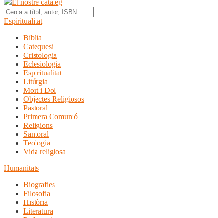
El nostre catàleg
Espiritualitat
Bíblia
Catequesi
Cristologia
Eclesiologia
Espiritualitat
Litúrgia
Mort i Dol
Objectes Religiosos
Pastoral
Primera Comunió
Religions
Santoral
Teologia
Vida religiosa
Humanitats
Biografies
Filosofia
Història
Literatura