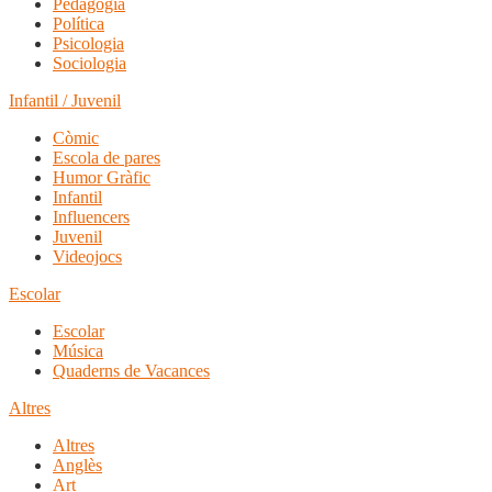
Pedagogia
Política
Psicologia
Sociologia
Infantil / Juvenil
Còmic
Escola de pares
Humor Gràfic
Infantil
Influencers
Juvenil
Videojocs
Escolar
Escolar
Música
Quaderns de Vacances
Altres
Altres
Anglès
Art