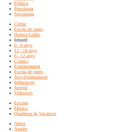
Política
Psicologia
Sociologia
Còmic
Escola de pares
Humor Gràfic
Infantil
0 - 6 anys
12 - 18 anys
6 - 12 anys
Còmics
Entreteniment
Escola de pares
Jocs d'estimulació
Influencers
Juvenil
Videojocs
Escolar
Música
Quaderns de Vacances
Altres
Anglès