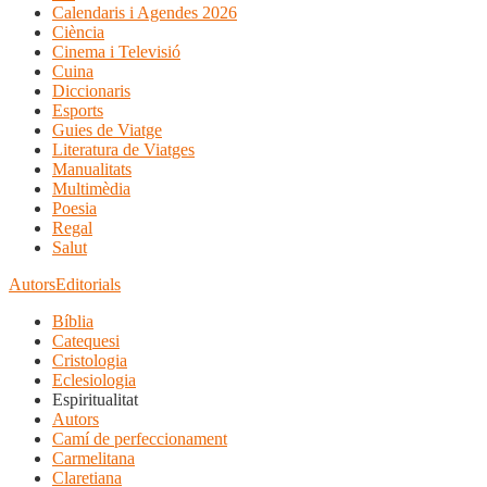
Calendaris i Agendes 2026
Ciència
Cinema i Televisió
Cuina
Diccionaris
Esports
Guies de Viatge
Literatura de Viatges
Manualitats
Multimèdia
Poesia
Regal
Salut
Autors
Editorials
Bíblia
Catequesi
Cristologia
Eclesiologia
Espiritualitat
Autors
Camí de perfeccionament
Carmelitana
Claretiana