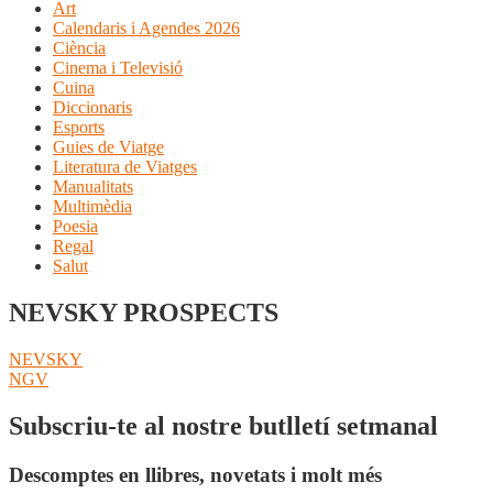
Art
Calendaris i Agendes 2026
Ciència
Cinema i Televisió
Cuina
Diccionaris
Esports
Guies de Viatge
Literatura de Viatges
Manualitats
Multimèdia
Poesia
Regal
Salut
NEVSKY PROSPECTS
Navegació
Entrada
NEVSKY
anterior:
Pròxima
NGV
d'entrades
entrada:
Subscriu-te al nostre butlletí setmanal
Descomptes en llibres, novetats i molt més