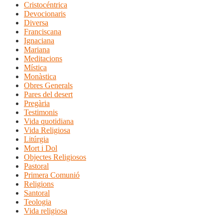
Cristocéntrica
Devocionaris
Diversa
Franciscana
Ignaciana
Mariana
Meditacions
Mística
Monàstica
Obres Generals
Pares del desert
Pregària
Testimonis
Vida quotidiana
Vida Religiosa
Litúrgia
Mort i Dol
Objectes Religiosos
Pastoral
Primera Comunió
Religions
Santoral
Teologia
Vida religiosa