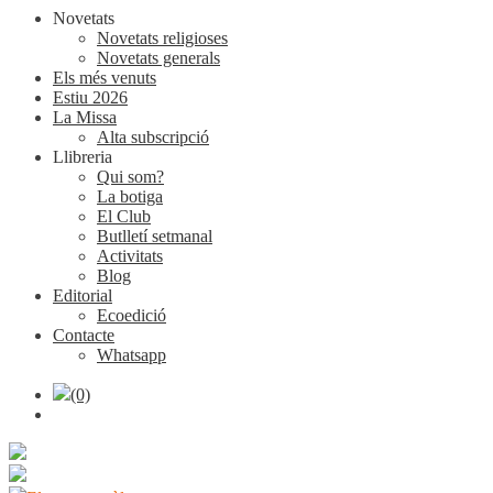
Novetats
Novetats religioses
Novetats generals
Els més venuts
Estiu 2026
La Missa
Alta subscripció
Llibreria
Qui som?
La botiga
El Club
Butlletí setmanal
Activitats
Blog
Editorial
Ecoedició
Contacte
Whatsapp
(0)