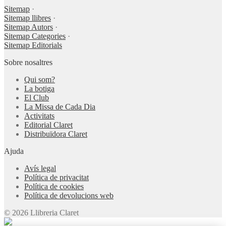
Sitemap
·
Sitemap llibres
·
Sitemap Autors
·
Sitemap Categories
·
Sitemap Editorials
Sobre nosaltres
Qui som?
La botiga
El Club
La Missa de Cada Dia
Activitats
Editorial Claret
Distribuïdora Claret
Ajuda
Avís legal
Política de privacitat
Política de cookies
Política de devolucions web
© 2026 Llibreria Claret