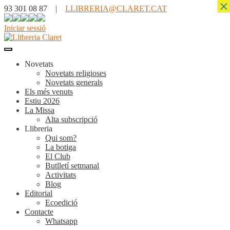
×
93 301 08 87 |
LLIBRERIA@CLARET.CAT
Iniciar sessió
Novetats
Novetats religioses
Novetats generals
Els més venuts
Estiu 2026
La Missa
Alta subscripció
Llibreria
Qui som?
La botiga
El Club
Butlletí setmanal
Activitats
Blog
Editorial
Ecoedició
Contacte
Whatsapp