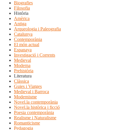
Biografies
Filosofia
Història
Amèrica
Antiga
Arqueologia i Paleografia
Catalunya
Contemporània
El món actual
Espanaya
Investigació i Corrents
Medieval
Moderna
Prehistòria
Literatura
Clàssica
Guies i Viatges
Medieval i Barroca
Modernisme
Novel.la contemporània
Novel.la històrica i ficció
Poesia contemporània
Realisme i Naturalisme
Romanticisme
Pedagogia