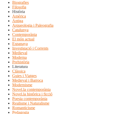
Biografies
Filosofia
Història
Amèrica
Antiga
Arqueologia i Paleografia
Catalunya
Contemporània
El món actual
Espanaya
Investigació i Corrents
Medieval
Moderna
Prehistòria
Literatura
Clàssica
Guies i Viatges
Medieval i Barroca
Modernisme
Novel.la contemporània
Novel.la històrica i ficció
Poesia contemporània
Realisme i Naturalisme
Romanticisme
Pedagogia