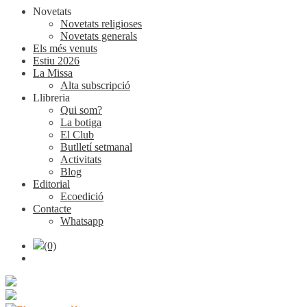
Novetats
Novetats religioses
Novetats generals
Els més venuts
Estiu 2026
La Missa
Alta subscripció
Llibreria
Qui som?
La botiga
El Club
Butlletí setmanal
Activitats
Blog
Editorial
Ecoedició
Contacte
Whatsapp
(0)