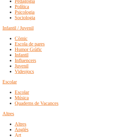
Pedagogia
Política
Psicologia
Sociologia
Infantil / Juvenil
Còmic
Escola de pares
Humor Gràfic
Infantil
Influencers
Juvenil
Videojocs
Escolar
Escolar
Música
Quaderns de Vacances
Altres
Altres
Anglès
Art