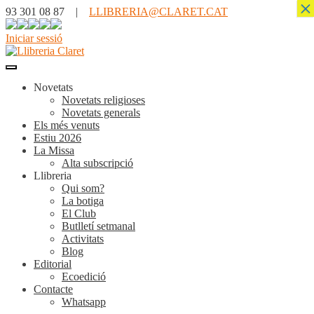
×
93 301 08 87 |
LLIBRERIA@CLARET.CAT
Iniciar sessió
Novetats
Novetats religioses
Novetats generals
Els més venuts
Estiu 2026
La Missa
Alta subscripció
Llibreria
Qui som?
La botiga
El Club
Butlletí setmanal
Activitats
Blog
Editorial
Ecoedició
Contacte
Whatsapp