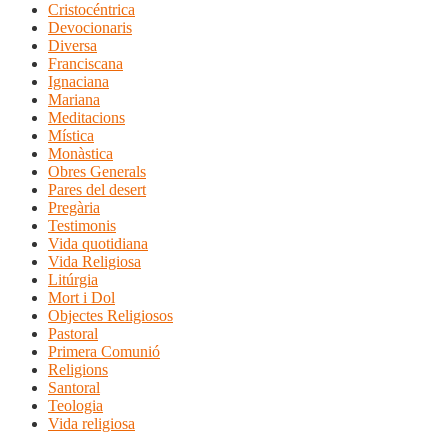
Cristocéntrica
Devocionaris
Diversa
Franciscana
Ignaciana
Mariana
Meditacions
Mística
Monàstica
Obres Generals
Pares del desert
Pregària
Testimonis
Vida quotidiana
Vida Religiosa
Litúrgia
Mort i Dol
Objectes Religiosos
Pastoral
Primera Comunió
Religions
Santoral
Teologia
Vida religiosa