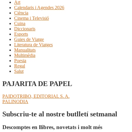
Art
Calendaris i Agendes 2026
Ciència
Cinema i Televisió
Cuina
Diccionaris
Esports
Guies de Viatge
Literatura de Viatges
Manualitats
Multimèdia
Poesia
Regal
Salut
PAJARITA DE PAPEL
Navegació
Entrada
PAIDOTRIBO, EDITORIAL S. A.
anterior:
Pròxima
PALINODIA
d'entrades
entrada:
Subscriu-te al nostre butlletí setmanal
Descomptes en llibres, novetats i molt més