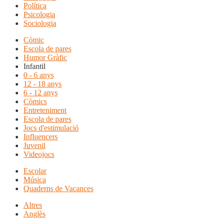
Política
Psicologia
Sociologia
Còmic
Escola de pares
Humor Gràfic
Infantil
0 - 6 anys
12 - 18 anys
6 - 12 anys
Còmics
Entreteniment
Escola de pares
Jocs d'estimulació
Influencers
Juvenil
Videojocs
Escolar
Música
Quaderns de Vacances
Altres
Anglès