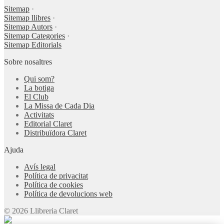
Sitemap
·
Sitemap llibres
·
Sitemap Autors
·
Sitemap Categories
·
Sitemap Editorials
Sobre nosaltres
Qui som?
La botiga
El Club
La Missa de Cada Dia
Activitats
Editorial Claret
Distribuïdora Claret
Ajuda
Avís legal
Política de privacitat
Política de cookies
Política de devolucions web
© 2026 Llibreria Claret