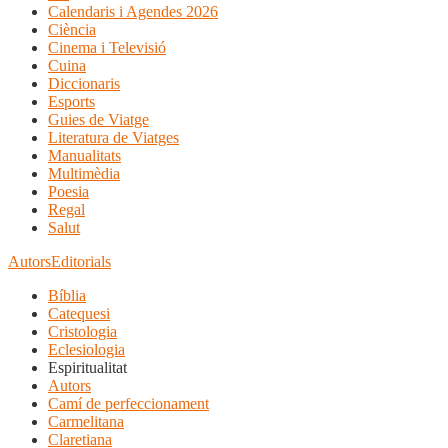
Calendaris i Agendes 2026
Ciència
Cinema i Televisió
Cuina
Diccionaris
Esports
Guies de Viatge
Literatura de Viatges
Manualitats
Multimèdia
Poesia
Regal
Salut
Autors
Editorials
Bíblia
Catequesi
Cristologia
Eclesiologia
Espiritualitat
Autors
Camí de perfeccionament
Carmelitana
Claretiana