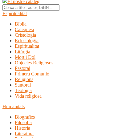
El nostre catàleg
Espiritualitat
Bíblia
Catequesi
Cristologia
Eclesiologia
Espiritualitat
Litúrgia
Mort i Dol
Objectes Religiosos
Pastoral
Primera Comunió
Religions
Santoral
Teologia
Vida religiosa
Humanitats
Biografies
Filosofia
Història
Literatura