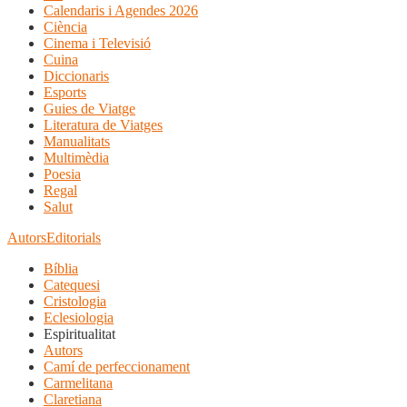
Calendaris i Agendes 2026
Ciència
Cinema i Televisió
Cuina
Diccionaris
Esports
Guies de Viatge
Literatura de Viatges
Manualitats
Multimèdia
Poesia
Regal
Salut
Autors
Editorials
Bíblia
Catequesi
Cristologia
Eclesiologia
Espiritualitat
Autors
Camí de perfeccionament
Carmelitana
Claretiana