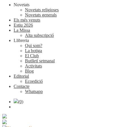
Novetats
Novetats religioses
Novetats generals
Els més venuts
Estiu 2026
La Missa
Alta subscripció
Llibreria
Qui som?
La botiga
El Club
Butlletí setmanal
Activitats
Blog
Editorial
Ecoedició
Contacte
Whatsapp
(0)