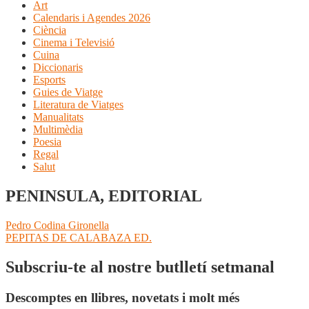
Art
Calendaris i Agendes 2026
Ciència
Cinema i Televisió
Cuina
Diccionaris
Esports
Guies de Viatge
Literatura de Viatges
Manualitats
Multimèdia
Poesia
Regal
Salut
PENINSULA, EDITORIAL
Navegació
Entrada
Pedro Codina Gironella
anterior:
Pròxima
PEPITAS DE CALABAZA ED.
d'entrades
entrada:
Subscriu-te al nostre butlletí setmanal
Descomptes en llibres, novetats i molt més