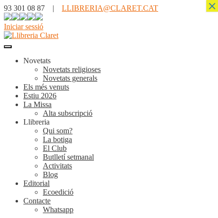
×
93 301 08 87 |
LLIBRERIA@CLARET.CAT
Iniciar sessió
Novetats
Novetats religioses
Novetats generals
Els més venuts
Estiu 2026
La Missa
Alta subscripció
Llibreria
Qui som?
La botiga
El Club
Butlletí setmanal
Activitats
Blog
Editorial
Ecoedició
Contacte
Whatsapp