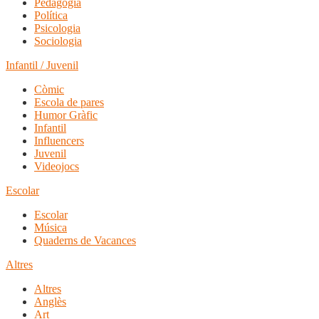
Pedagogia
Política
Psicologia
Sociologia
Infantil / Juvenil
Còmic
Escola de pares
Humor Gràfic
Infantil
Influencers
Juvenil
Videojocs
Escolar
Escolar
Música
Quaderns de Vacances
Altres
Altres
Anglès
Art