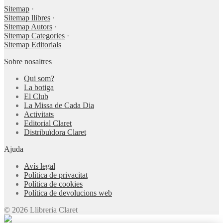
Sitemap
·
Sitemap llibres
·
Sitemap Autors
·
Sitemap Categories
·
Sitemap Editorials
Sobre nosaltres
Qui som?
La botiga
El Club
La Missa de Cada Dia
Activitats
Editorial Claret
Distribuïdora Claret
Ajuda
Avís legal
Política de privacitat
Política de cookies
Política de devolucions web
© 2026 Llibreria Claret