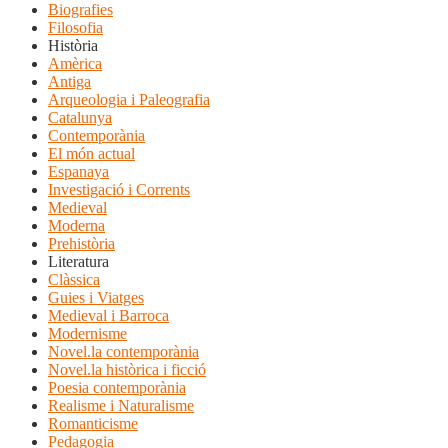
Biografies
Filosofia
Història
Amèrica
Antiga
Arqueologia i Paleografia
Catalunya
Contemporània
El món actual
Espanaya
Investigació i Corrents
Medieval
Moderna
Prehistòria
Literatura
Clàssica
Guies i Viatges
Medieval i Barroca
Modernisme
Novel.la contemporània
Novel.la històrica i ficció
Poesia contemporània
Realisme i Naturalisme
Romanticisme
Pedagogia