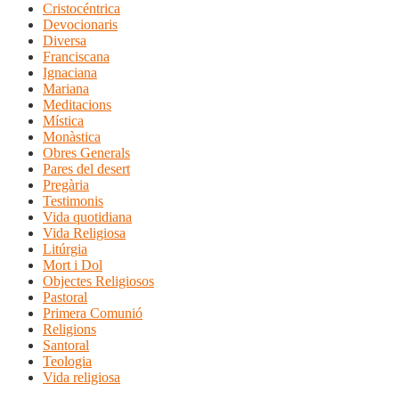
Cristocéntrica
Devocionaris
Diversa
Franciscana
Ignaciana
Mariana
Meditacions
Mística
Monàstica
Obres Generals
Pares del desert
Pregària
Testimonis
Vida quotidiana
Vida Religiosa
Litúrgia
Mort i Dol
Objectes Religiosos
Pastoral
Primera Comunió
Religions
Santoral
Teologia
Vida religiosa