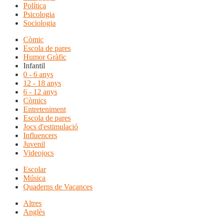
Política
Psicologia
Sociologia
Còmic
Escola de pares
Humor Gràfic
Infantil
0 - 6 anys
12 - 18 anys
6 - 12 anys
Còmics
Entreteniment
Escola de pares
Jocs d'estimulació
Influencers
Juvenil
Videojocs
Escolar
Música
Quaderns de Vacances
Altres
Anglès