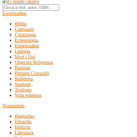
El nostre catàleg
Espiritualitat
Bíblia
Catequesi
Cristologia
Eclesiologia
Espiritualitat
Litúrgia
Mort i Dol
Objectes Religiosos
Pastoral
Primera Comunió
Religions
Santoral
Teologia
Vida religiosa
Humanitats
Biografies
Filosofia
Història
Literatura