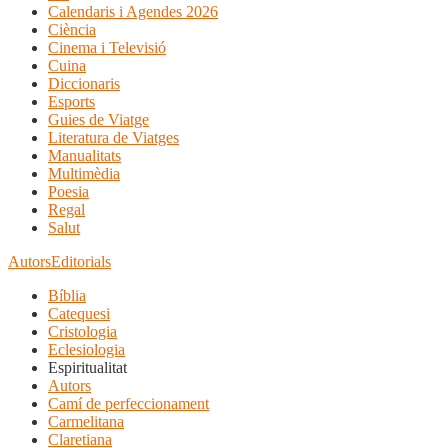
Calendaris i Agendes 2026
Ciència
Cinema i Televisió
Cuina
Diccionaris
Esports
Guies de Viatge
Literatura de Viatges
Manualitats
Multimèdia
Poesia
Regal
Salut
Autors
Editorials
Bíblia
Catequesi
Cristologia
Eclesiologia
Espiritualitat
Autors
Camí de perfeccionament
Carmelitana
Claretiana