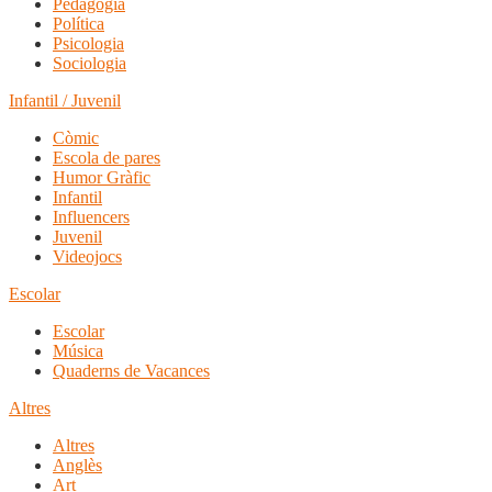
Pedagogia
Política
Psicologia
Sociologia
Infantil / Juvenil
Còmic
Escola de pares
Humor Gràfic
Infantil
Influencers
Juvenil
Videojocs
Escolar
Escolar
Música
Quaderns de Vacances
Altres
Altres
Anglès
Art