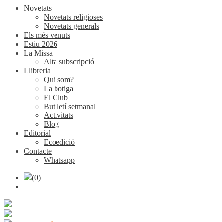
Novetats
Novetats religioses
Novetats generals
Els més venuts
Estiu 2026
La Missa
Alta subscripció
Llibreria
Qui som?
La botiga
El Club
Butlletí setmanal
Activitats
Blog
Editorial
Ecoedició
Contacte
Whatsapp
(0)