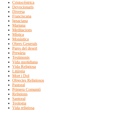
Cristocéntrica
Devocionaris
Diversa
Franciscana
Ignaciana
Mariana
Meditacions
Mística
Monàstica
Obres Generals
Pares del desert
Pregària
Testimonis
Vida quotidiana
Vida Religiosa
Litúrgia
Mort i Dol
Objectes Religiosos
Pastoral
Primera Comunió
Religions
Santoral
Teologia
Vida religiosa