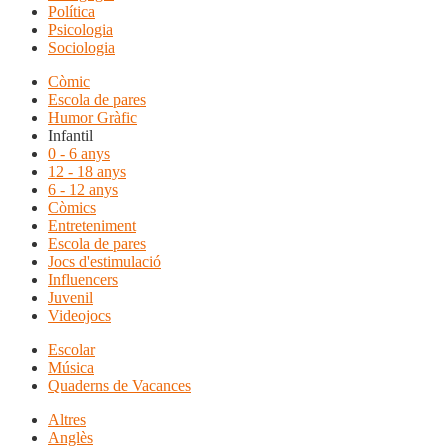
Política
Psicologia
Sociologia
Còmic
Escola de pares
Humor Gràfic
Infantil
0 - 6 anys
12 - 18 anys
6 - 12 anys
Còmics
Entreteniment
Escola de pares
Jocs d'estimulació
Influencers
Juvenil
Videojocs
Escolar
Música
Quaderns de Vacances
Altres
Anglès