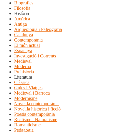
Biografies
Filosofia
Història
Amèrica
Antiga
Arqueologia i Paleografia
Catalunya
Contemporània
El món actual
Espanaya
Investigació i Corrents
Medieval
Moderna
Prehistòria
Literatura
Clàssica
Guies i Viatges
Medieval i Barroca
Modernisme
Novel.la contemporània
Novel.la històrica i ficció
Poesia contemporània
Realisme i Naturalisme
Romanticisme
Pedagogia