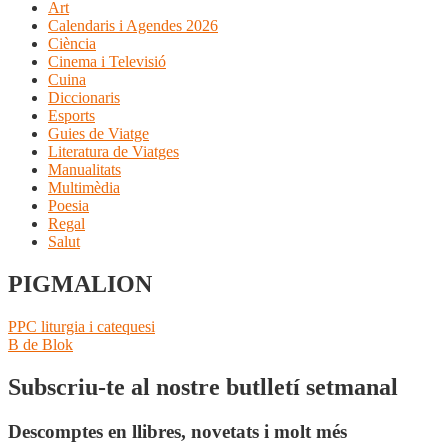
Art
Calendaris i Agendes 2026
Ciència
Cinema i Televisió
Cuina
Diccionaris
Esports
Guies de Viatge
Literatura de Viatges
Manualitats
Multimèdia
Poesia
Regal
Salut
PIGMALION
Navegació
Entrada
PPC liturgia i catequesi
anterior:
Pròxima
B de Blok
d'entrades
entrada:
Subscriu-te al nostre butlletí setmanal
Descomptes en llibres, novetats i molt més