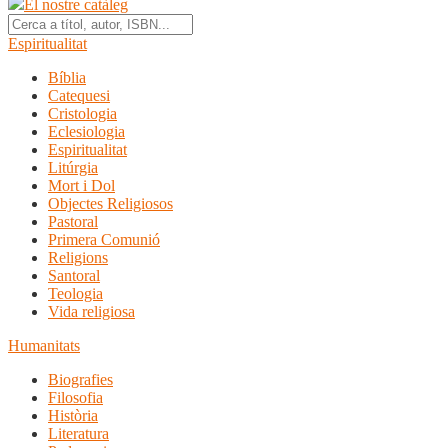
El nostre catàleg
Espiritualitat
Bíblia
Catequesi
Cristologia
Eclesiologia
Espiritualitat
Litúrgia
Mort i Dol
Objectes Religiosos
Pastoral
Primera Comunió
Religions
Santoral
Teologia
Vida religiosa
Humanitats
Biografies
Filosofia
Història
Literatura