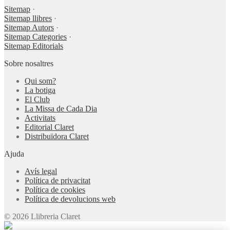
Sitemap
·
Sitemap llibres
·
Sitemap Autors
·
Sitemap Categories
·
Sitemap Editorials
Sobre nosaltres
Qui som?
La botiga
El Club
La Missa de Cada Dia
Activitats
Editorial Claret
Distribuïdora Claret
Ajuda
Avís legal
Política de privacitat
Política de cookies
Política de devolucions web
© 2026 Llibreria Claret