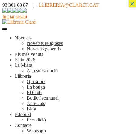
×
93 301 08 87 |
LLIBRERIA@CLARET.CAT
Iniciar sessió
Novetats
Novetats religioses
Novetats generals
Els més venuts
Estiu 2026
La Missa
Alta subscripció
Llibreria
Qui som?
La botiga
El Club
Butlletí setmanal
Activitats
Blog
Editorial
Ecoedició
Contacte
Whatsapp