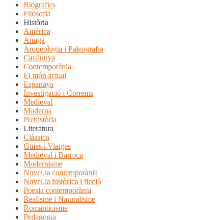
Biografies
Filosofia
Història
Amèrica
Antiga
Arqueologia i Paleografia
Catalunya
Contemporània
El món actual
Espanaya
Investigació i Corrents
Medieval
Moderna
Prehistòria
Literatura
Clàssica
Guies i Viatges
Medieval i Barroca
Modernisme
Novel.la contemporània
Novel.la històrica i ficció
Poesia contemporània
Realisme i Naturalisme
Romanticisme
Pedagogia