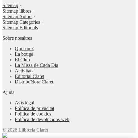
Sitemap
·
Sitemap llibres
·
Sitemap Autors
·
Sitemap Categories
·
Sitemap Editorials
Sobre nosaltres
Qui som?
La botiga
El Club
La Missa de Cada Dia
Activitats
Editorial Claret
Distribuïdora Claret
Ajuda
Avís legal
Política de privacitat
Política de cookies
Política de devolucions web
© 2026 Llibreria Claret