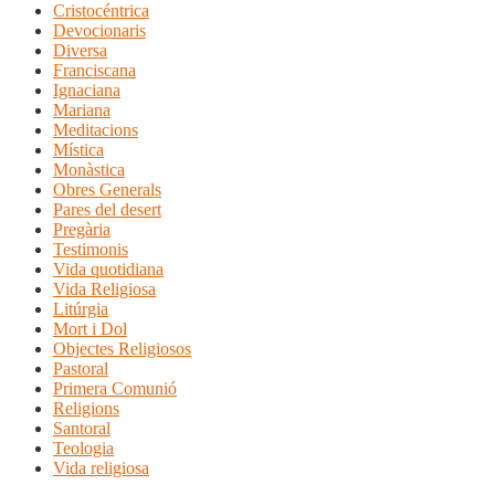
Cristocéntrica
Devocionaris
Diversa
Franciscana
Ignaciana
Mariana
Meditacions
Mística
Monàstica
Obres Generals
Pares del desert
Pregària
Testimonis
Vida quotidiana
Vida Religiosa
Litúrgia
Mort i Dol
Objectes Religiosos
Pastoral
Primera Comunió
Religions
Santoral
Teologia
Vida religiosa