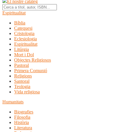
El nostre catàleg
Espiritualitat
Bíblia
Catequesi
Cristologia
Eclesiologia
Espiritualitat
Litúrgia
Mort i Dol
Objectes Religiosos
Pastoral
Primera Comunió
Religions
Santoral
Teologia
Vida religiosa
Humanitats
Biografies
Filosofia
Història
Literatura