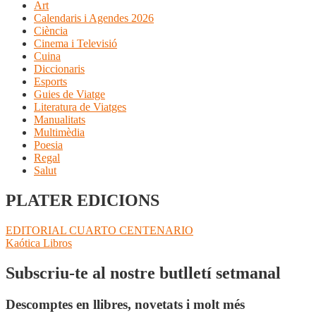
Art
Calendaris i Agendes 2026
Ciència
Cinema i Televisió
Cuina
Diccionaris
Esports
Guies de Viatge
Literatura de Viatges
Manualitats
Multimèdia
Poesia
Regal
Salut
PLATER EDICIONS
Navegació
Entrada
EDITORIAL CUARTO CENTENARIO
anterior:
Pròxima
Kaótica Libros
d'entrades
entrada:
Subscriu-te al nostre butlletí setmanal
Descomptes en llibres, novetats i molt més