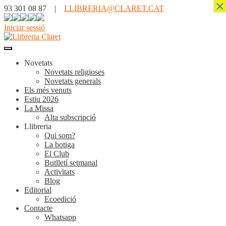
×
93 301 08 87 |
LLIBRERIA@CLARET.CAT
Iniciar sessió
Novetats
Novetats religioses
Novetats generals
Els més venuts
Estiu 2026
La Missa
Alta subscripció
Llibreria
Qui som?
La botiga
El Club
Butlletí setmanal
Activitats
Blog
Editorial
Ecoedició
Contacte
Whatsapp