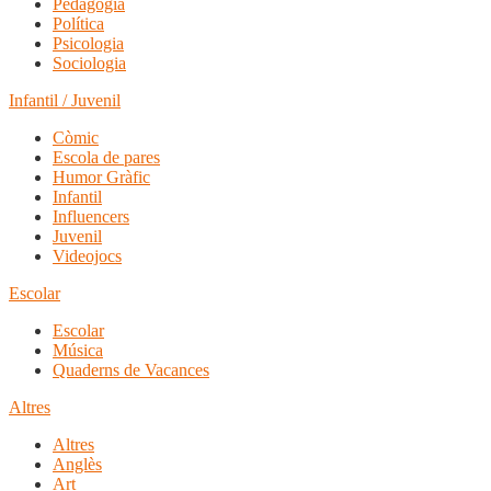
Pedagogia
Política
Psicologia
Sociologia
Infantil / Juvenil
Còmic
Escola de pares
Humor Gràfic
Infantil
Influencers
Juvenil
Videojocs
Escolar
Escolar
Música
Quaderns de Vacances
Altres
Altres
Anglès
Art