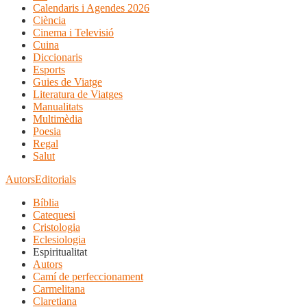
Calendaris i Agendes 2026
Ciència
Cinema i Televisió
Cuina
Diccionaris
Esports
Guies de Viatge
Literatura de Viatges
Manualitats
Multimèdia
Poesia
Regal
Salut
Autors
Editorials
Bíblia
Catequesi
Cristologia
Eclesiologia
Espiritualitat
Autors
Camí de perfeccionament
Carmelitana
Claretiana