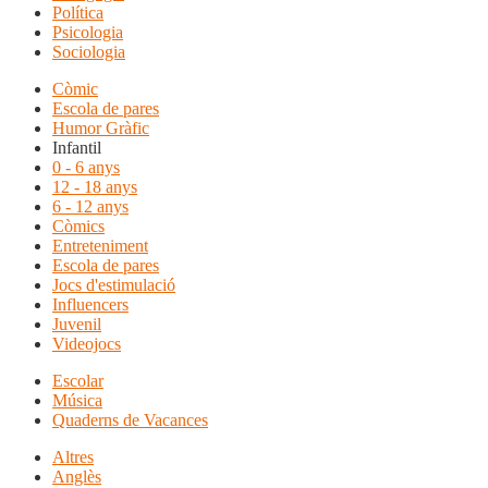
Política
Psicologia
Sociologia
Còmic
Escola de pares
Humor Gràfic
Infantil
0 - 6 anys
12 - 18 anys
6 - 12 anys
Còmics
Entreteniment
Escola de pares
Jocs d'estimulació
Influencers
Juvenil
Videojocs
Escolar
Música
Quaderns de Vacances
Altres
Anglès