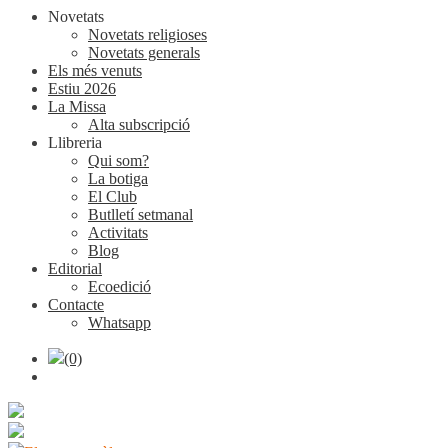
Novetats
Novetats religioses
Novetats generals
Els més venuts
Estiu 2026
La Missa
Alta subscripció
Llibreria
Qui som?
La botiga
El Club
Butlletí setmanal
Activitats
Blog
Editorial
Ecoedició
Contacte
Whatsapp
(0)