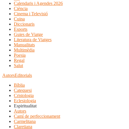
Calendaris i Agendes 2026
Ciència
Cinema i Televisió
Cuina
Diccionaris
Esports
Guies de Viatge
Literatura de Viatges
Manualitats
Multimèdia
Poesia
Regal
Salut
Autors
Editorials
Bíblia
Catequesi
Cristologia
Eclesiologia
Espiritualitat
Autors
Camí de perfeccionament
Carmelitana
Claretiana