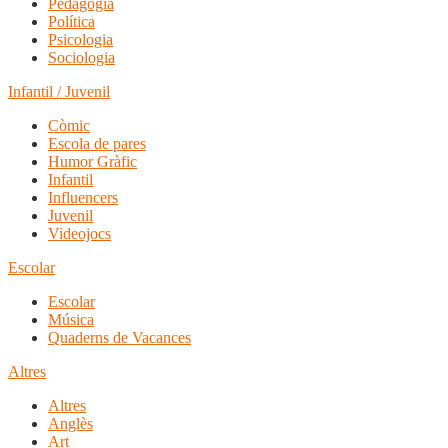
Pedagogia
Política
Psicologia
Sociologia
Infantil / Juvenil
Còmic
Escola de pares
Humor Gràfic
Infantil
Influencers
Juvenil
Videojocs
Escolar
Escolar
Música
Quaderns de Vacances
Altres
Altres
Anglès
Art