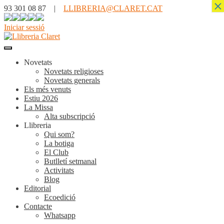
×
93 301 08 87 |
LLIBRERIA@CLARET.CAT
Iniciar sessió
Novetats
Novetats religioses
Novetats generals
Els més venuts
Estiu 2026
La Missa
Alta subscripció
Llibreria
Qui som?
La botiga
El Club
Butlletí setmanal
Activitats
Blog
Editorial
Ecoedició
Contacte
Whatsapp