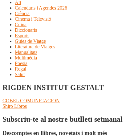
Art
Calendaris i Agendes 2026
Ciència
Cinema i Televisió
Cuina
Diccionaris
Esports
Guies de Viatge
Literatura de Viatges
Manualitats
Multimèdia
Poesia
Regal
Salut
RIGDEN INSTITUT GESTALT
Navegació
Entrada
COBEL COMUNICACION
anterior:
Pròxima
Shiro Libros
d'entrades
entrada:
Subscriu-te al nostre butlletí setmanal
Descomptes en llibres, novetats i molt més