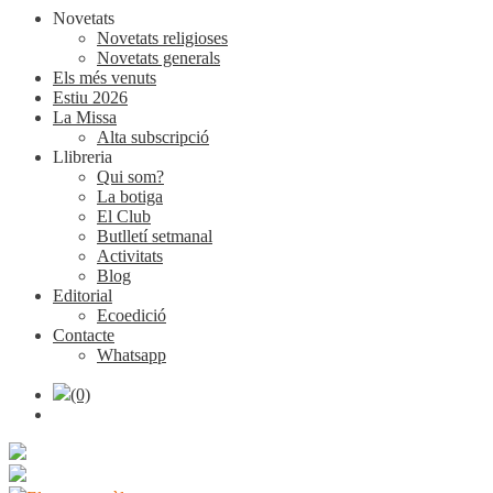
Novetats
Novetats religioses
Novetats generals
Els més venuts
Estiu 2026
La Missa
Alta subscripció
Llibreria
Qui som?
La botiga
El Club
Butlletí setmanal
Activitats
Blog
Editorial
Ecoedició
Contacte
Whatsapp
(0)