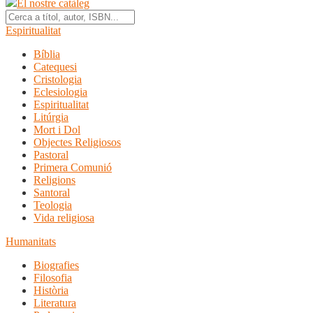
El nostre catàleg
Espiritualitat
Bíblia
Catequesi
Cristologia
Eclesiologia
Espiritualitat
Litúrgia
Mort i Dol
Objectes Religiosos
Pastoral
Primera Comunió
Religions
Santoral
Teologia
Vida religiosa
Humanitats
Biografies
Filosofia
Història
Literatura