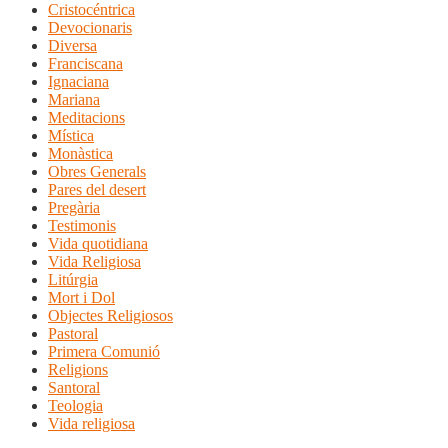
Cristocéntrica
Devocionaris
Diversa
Franciscana
Ignaciana
Mariana
Meditacions
Mística
Monàstica
Obres Generals
Pares del desert
Pregària
Testimonis
Vida quotidiana
Vida Religiosa
Litúrgia
Mort i Dol
Objectes Religiosos
Pastoral
Primera Comunió
Religions
Santoral
Teologia
Vida religiosa