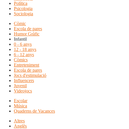
Política
Psicologia
Sociologia
Còmic
Escola de pares
Humor Gràfic
Infantil
0 - 6 anys
12 - 18 anys
6 - 12 anys
Còmics
Entreteniment
Escola de pares
Jocs d'estimulació
Influencers
Juvenil
Videojocs
Escolar
Música
Quaderns de Vacances
Altres
Anglès