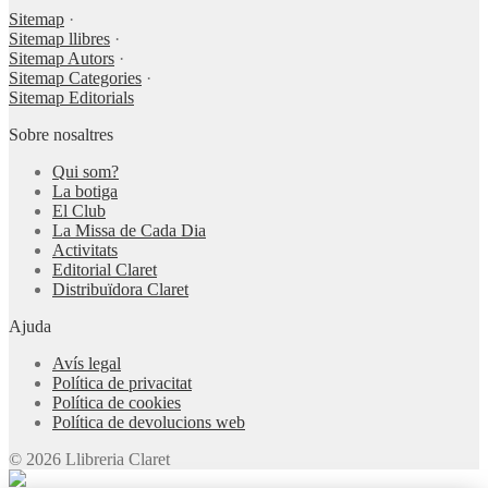
Sitemap
·
Sitemap llibres
·
Sitemap Autors
·
Sitemap Categories
·
Sitemap Editorials
Sobre nosaltres
Qui som?
La botiga
El Club
La Missa de Cada Dia
Activitats
Editorial Claret
Distribuïdora Claret
Ajuda
Avís legal
Política de privacitat
Política de cookies
Política de devolucions web
© 2026 Llibreria Claret