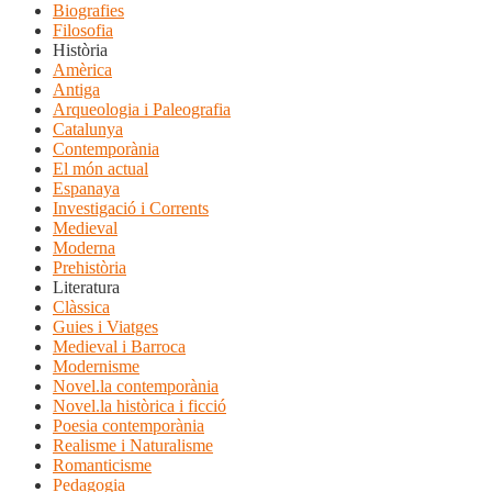
Biografies
Filosofia
Història
Amèrica
Antiga
Arqueologia i Paleografia
Catalunya
Contemporània
El món actual
Espanaya
Investigació i Corrents
Medieval
Moderna
Prehistòria
Literatura
Clàssica
Guies i Viatges
Medieval i Barroca
Modernisme
Novel.la contemporània
Novel.la històrica i ficció
Poesia contemporània
Realisme i Naturalisme
Romanticisme
Pedagogia