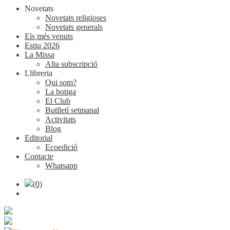
Novetats
Novetats religioses
Novetats generals
Els més venuts
Estiu 2026
La Missa
Alta subscripció
Llibreria
Qui som?
La botiga
El Club
Butlletí setmanal
Activitats
Blog
Editorial
Ecoedició
Contacte
Whatsapp
(0)