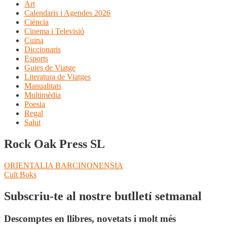
Art
Calendaris i Agendes 2026
Ciència
Cinema i Televisió
Cuina
Diccionaris
Esports
Guies de Viatge
Literatura de Viatges
Manualitats
Multimèdia
Poesia
Regal
Salut
Rock Oak Press SL
Navegació
Entrada
ORIENTALIA BARCINONENSIA
anterior:
Pròxima
Cult Boks
d'entrades
entrada:
Subscriu-te al nostre butlletí setmanal
Descomptes en llibres, novetats i molt més