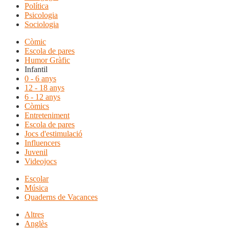
Política
Psicologia
Sociologia
Còmic
Escola de pares
Humor Gràfic
Infantil
0 - 6 anys
12 - 18 anys
6 - 12 anys
Còmics
Entreteniment
Escola de pares
Jocs d'estimulació
Influencers
Juvenil
Videojocs
Escolar
Música
Quaderns de Vacances
Altres
Anglès