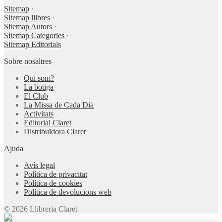
Sitemap
·
Sitemap llibres
·
Sitemap Autors
·
Sitemap Categories
·
Sitemap Editorials
Sobre nosaltres
Qui som?
La botiga
El Club
La Missa de Cada Dia
Activitats
Editorial Claret
Distribuïdora Claret
Ajuda
Avís legal
Política de privacitat
Política de cookies
Política de devolucions web
© 2026 Llibreria Claret