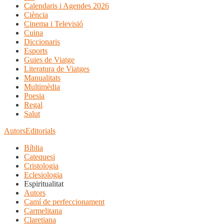
Calendaris i Agendes 2026
Ciència
Cinema i Televisió
Cuina
Diccionaris
Esports
Guies de Viatge
Literatura de Viatges
Manualitats
Multimèdia
Poesia
Regal
Salut
Autors
Editorials
Bíblia
Catequesi
Cristologia
Eclesiologia
Espiritualitat
Autors
Camí de perfeccionament
Carmelitana
Claretiana