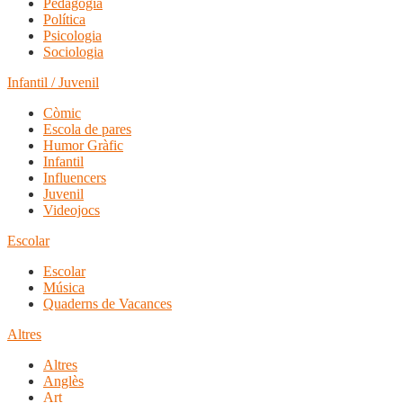
Pedagogia
Política
Psicologia
Sociologia
Infantil / Juvenil
Còmic
Escola de pares
Humor Gràfic
Infantil
Influencers
Juvenil
Videojocs
Escolar
Escolar
Música
Quaderns de Vacances
Altres
Altres
Anglès
Art