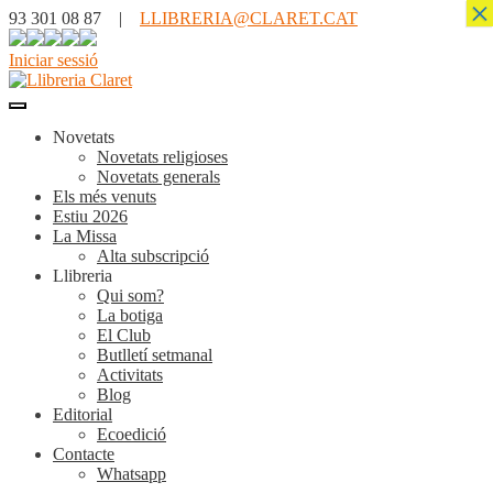
×
93 301 08 87 |
LLIBRERIA@CLARET.CAT
Iniciar sessió
Novetats
Novetats religioses
Novetats generals
Els més venuts
Estiu 2026
La Missa
Alta subscripció
Llibreria
Qui som?
La botiga
El Club
Butlletí setmanal
Activitats
Blog
Editorial
Ecoedició
Contacte
Whatsapp