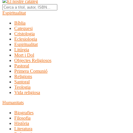
El nostre catàleg
Espiritualitat
Bíblia
Catequesi
Cristologia
Eclesiologia
Espiritualitat
Litúrgia
Mort i Dol
Objectes Religiosos
Pastoral
Primera Comunió
Religions
Santoral
Teologia
Vida religiosa
Humanitats
Biografies
Filosofia
Història
Literatura