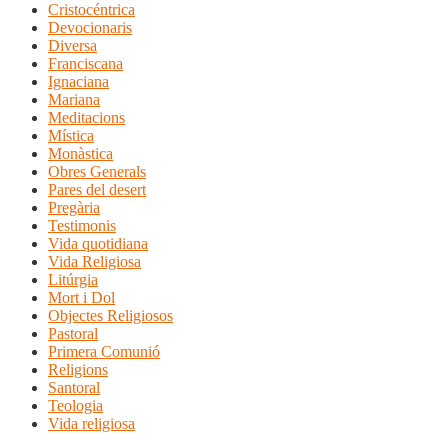
Cristocéntrica
Devocionaris
Diversa
Franciscana
Ignaciana
Mariana
Meditacions
Mística
Monàstica
Obres Generals
Pares del desert
Pregària
Testimonis
Vida quotidiana
Vida Religiosa
Litúrgia
Mort i Dol
Objectes Religiosos
Pastoral
Primera Comunió
Religions
Santoral
Teologia
Vida religiosa