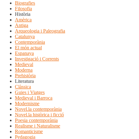
Biografies
Filosofia
Història
Amèrica
Antiga
Arqueologia i Paleografia
Catalunya
Contemporània
El món actual
Espanaya
Investigació i Corrents
Medieval
Moderna
Prehistòria
Literatura
Clàssica
Guies i Viatges
Medieval i Barroca
Modernisme
Novel.la contemporània
Novel.la històrica i ficció
Poesia contemporània
Realisme i Naturalisme
Romanticisme
Pedagogia