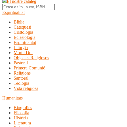
El nostre catàleg
Espiritualitat
Bíblia
Catequesi
Cristologia
Eclesiologia
Espiritualitat
Litúrgia
Mort i Dol
Objectes Religiosos
Pastoral
Primera Comunió
Religions
Santoral
Teologia
Vida religiosa
Humanitats
Biografies
Filosofia
Història
Literatura