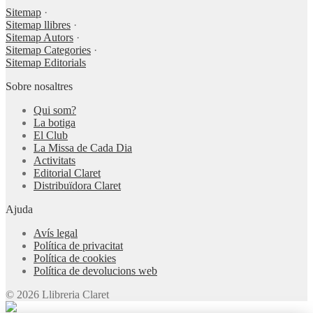
Sitemap
·
Sitemap llibres
·
Sitemap Autors
·
Sitemap Categories
·
Sitemap Editorials
Sobre nosaltres
Qui som?
La botiga
El Club
La Missa de Cada Dia
Activitats
Editorial Claret
Distribuïdora Claret
Ajuda
Avís legal
Política de privacitat
Política de cookies
Política de devolucions web
© 2026 Llibreria Claret