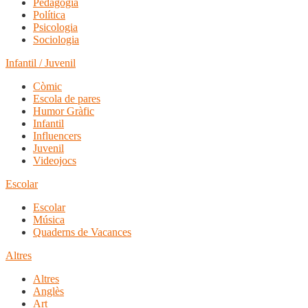
Pedagogia
Política
Psicologia
Sociologia
Infantil / Juvenil
Còmic
Escola de pares
Humor Gràfic
Infantil
Influencers
Juvenil
Videojocs
Escolar
Escolar
Música
Quaderns de Vacances
Altres
Altres
Anglès
Art