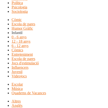
Política
Psicologia
Sociologia
Còmic
Escola de pares
Humor Gràfic
Infantil
0 - 6 anys
12 - 18 anys
6 - 12 anys
Còmics
Entreteniment
Escola de pares
Jocs d'estimulació
Influencers
Juvenil
Videojocs
Escolar
Música
Quaderns de Vacances
Altres
Anglès