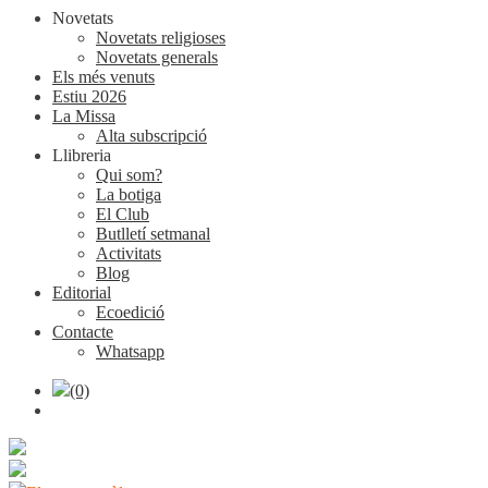
Novetats
Novetats religioses
Novetats generals
Els més venuts
Estiu 2026
La Missa
Alta subscripció
Llibreria
Qui som?
La botiga
El Club
Butlletí setmanal
Activitats
Blog
Editorial
Ecoedició
Contacte
Whatsapp
(0)