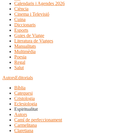
Calendaris i Agendes 2026
Ciència
Cinema i Televisió
Cuina
Diccionaris
Esports
Guies de Viatge
Literatura de Viatges
Manualitats
Multimèdia
Poesia
Regal
Salut
Autors
Editorials
Bíblia
Catequesi
Cristologia
Eclesiologia
Espiritualitat
Autors
Camí de perfeccionament
Carmelitana
Claretiana