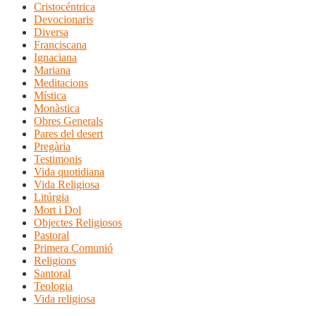
Cristocéntrica
Devocionaris
Diversa
Franciscana
Ignaciana
Mariana
Meditacions
Mística
Monàstica
Obres Generals
Pares del desert
Pregària
Testimonis
Vida quotidiana
Vida Religiosa
Litúrgia
Mort i Dol
Objectes Religiosos
Pastoral
Primera Comunió
Religions
Santoral
Teologia
Vida religiosa