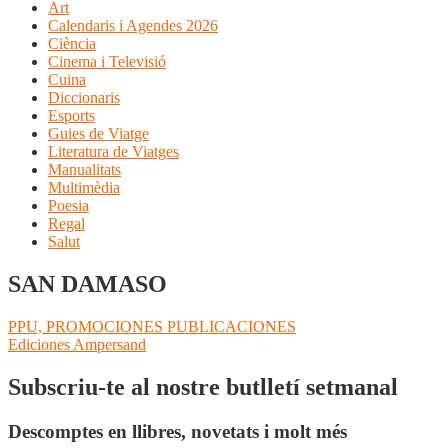
Art
Calendaris i Agendes 2026
Ciència
Cinema i Televisió
Cuina
Diccionaris
Esports
Guies de Viatge
Literatura de Viatges
Manualitats
Multimèdia
Poesia
Regal
Salut
SAN DAMASO
Navegació
Entrada
PPU, PROMOCIONES PUBLICACIONES
anterior:
Pròxima
Ediciones Ampersand
d'entrades
entrada:
Subscriu-te al nostre butlletí setmanal
Descomptes en llibres, novetats i molt més