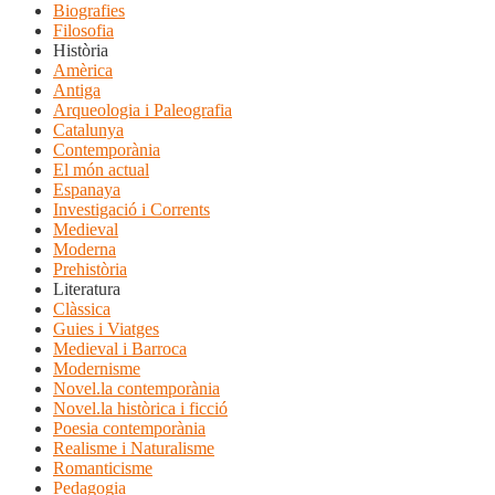
Biografies
Filosofia
Història
Amèrica
Antiga
Arqueologia i Paleografia
Catalunya
Contemporània
El món actual
Espanaya
Investigació i Corrents
Medieval
Moderna
Prehistòria
Literatura
Clàssica
Guies i Viatges
Medieval i Barroca
Modernisme
Novel.la contemporània
Novel.la històrica i ficció
Poesia contemporània
Realisme i Naturalisme
Romanticisme
Pedagogia