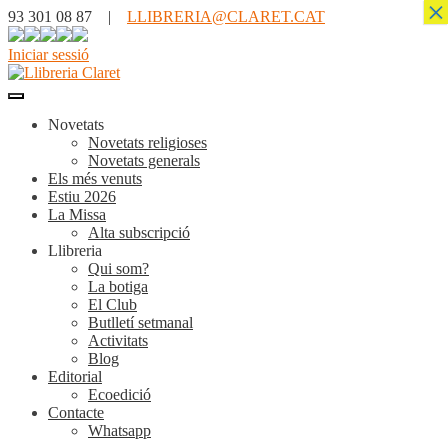
×
93 301 08 87 |
LLIBRERIA@CLARET.CAT
Iniciar sessió
Novetats
Novetats religioses
Novetats generals
Els més venuts
Estiu 2026
La Missa
Alta subscripció
Llibreria
Qui som?
La botiga
El Club
Butlletí setmanal
Activitats
Blog
Editorial
Ecoedició
Contacte
Whatsapp