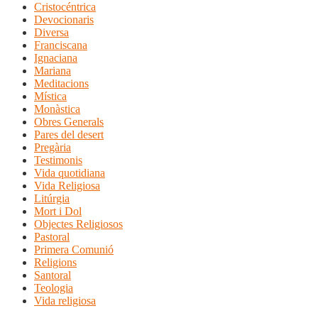
Cristocéntrica
Devocionaris
Diversa
Franciscana
Ignaciana
Mariana
Meditacions
Mística
Monàstica
Obres Generals
Pares del desert
Pregària
Testimonis
Vida quotidiana
Vida Religiosa
Litúrgia
Mort i Dol
Objectes Religiosos
Pastoral
Primera Comunió
Religions
Santoral
Teologia
Vida religiosa