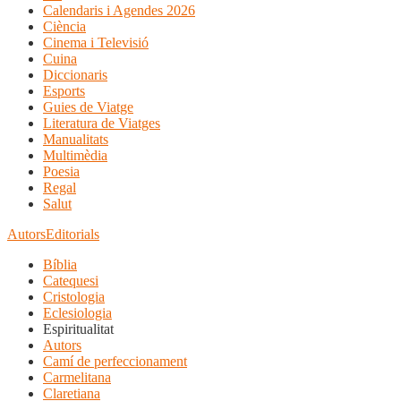
Calendaris i Agendes 2026
Ciència
Cinema i Televisió
Cuina
Diccionaris
Esports
Guies de Viatge
Literatura de Viatges
Manualitats
Multimèdia
Poesia
Regal
Salut
Autors
Editorials
Bíblia
Catequesi
Cristologia
Eclesiologia
Espiritualitat
Autors
Camí de perfeccionament
Carmelitana
Claretiana