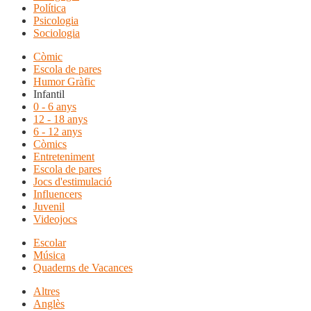
Política
Psicologia
Sociologia
Còmic
Escola de pares
Humor Gràfic
Infantil
0 - 6 anys
12 - 18 anys
6 - 12 anys
Còmics
Entreteniment
Escola de pares
Jocs d'estimulació
Influencers
Juvenil
Videojocs
Escolar
Música
Quaderns de Vacances
Altres
Anglès