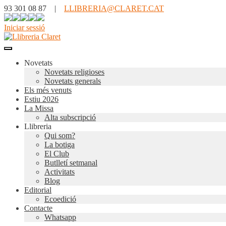
93 301 08 87 |
LLIBRERIA@CLARET.CAT
Iniciar sessió
Novetats
Novetats religioses
Novetats generals
Els més venuts
Estiu 2026
La Missa
Alta subscripció
Llibreria
Qui som?
La botiga
El Club
Butlletí setmanal
Activitats
Blog
Editorial
Ecoedició
Contacte
Whatsapp