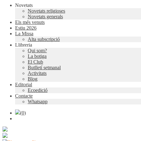
Novetats
Novetats religioses
Novetats generals
Els més venuts
Estiu 2026
La Missa
Alta subscripció
Llibreria
Qui som?
La botiga
El Club
Butlletí setmanal
Activitats
Blog
Editorial
Ecoedició
Contacte
Whatsapp
(0)