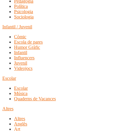
Pedagogia
Política
Psicologia
Sociologia
Infantil / Juvenil
Còmic
Escola de pares
Humor Gràfic
Infantil
Influencers
Juvenil
Videojocs
Escolar
Escolar
Música
Quaderns de Vacances
Altres
Altres
Anglès
Art