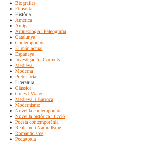
Biografies
Filosofia
Història
Amèrica
Antiga
Arqueologia i Paleografia
Catalunya
Contemporània
El món actual
Espanaya
Investigació i Corrents
Medieval
Moderna
Prehistòria
Literatura
Clàssica
Guies i Viatges
Medieval i Barroca
Modernisme
Novel.la contemporània
Novel.la històrica i ficció
Poesia contemporània
Realisme i Naturalisme
Romanticisme
Pedagogia