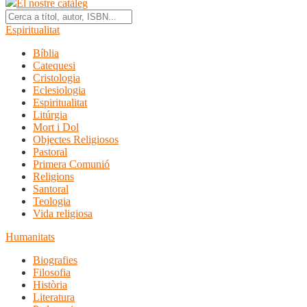
El nostre catàleg
Espiritualitat
Bíblia
Catequesi
Cristologia
Eclesiologia
Espiritualitat
Litúrgia
Mort i Dol
Objectes Religiosos
Pastoral
Primera Comunió
Religions
Santoral
Teologia
Vida religiosa
Humanitats
Biografies
Filosofia
Història
Literatura