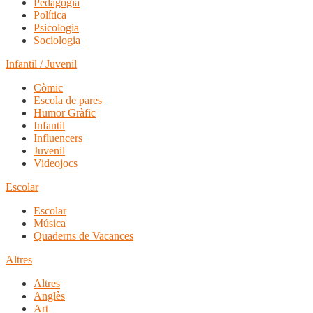
Pedagogia
Política
Psicologia
Sociologia
Infantil / Juvenil
Còmic
Escola de pares
Humor Gràfic
Infantil
Influencers
Juvenil
Videojocs
Escolar
Escolar
Música
Quaderns de Vacances
Altres
Altres
Anglès
Art