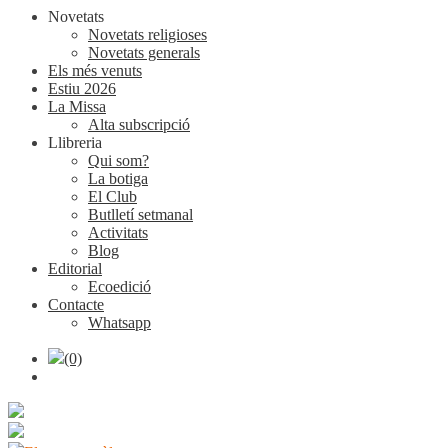
Novetats
Novetats religioses
Novetats generals
Els més venuts
Estiu 2026
La Missa
Alta subscripció
Llibreria
Qui som?
La botiga
El Club
Butlletí setmanal
Activitats
Blog
Editorial
Ecoedició
Contacte
Whatsapp
(0)