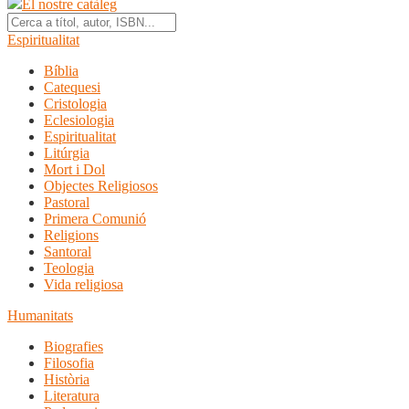
El nostre catàleg
Espiritualitat
Bíblia
Catequesi
Cristologia
Eclesiologia
Espiritualitat
Litúrgia
Mort i Dol
Objectes Religiosos
Pastoral
Primera Comunió
Religions
Santoral
Teologia
Vida religiosa
Humanitats
Biografies
Filosofia
Història
Literatura