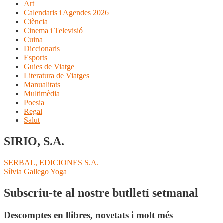
Art
Calendaris i Agendes 2026
Ciència
Cinema i Televisió
Cuina
Diccionaris
Esports
Guies de Viatge
Literatura de Viatges
Manualitats
Multimèdia
Poesia
Regal
Salut
SIRIO, S.A.
Navegació
Entrada
SERBAL, EDICIONES S.A.
anterior:
Pròxima
Sílvia Gallego Yoga
d'entrades
entrada:
Subscriu-te al nostre butlletí setmanal
Descomptes en llibres, novetats i molt més