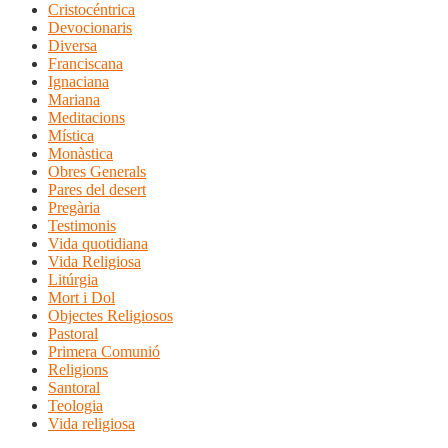
Cristocéntrica
Devocionaris
Diversa
Franciscana
Ignaciana
Mariana
Meditacions
Mística
Monàstica
Obres Generals
Pares del desert
Pregària
Testimonis
Vida quotidiana
Vida Religiosa
Litúrgia
Mort i Dol
Objectes Religiosos
Pastoral
Primera Comunió
Religions
Santoral
Teologia
Vida religiosa