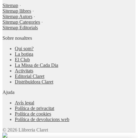
Sitemap
·
Sitemap llibres
·
Sitemap Autors
·
Sitemap Categories
·
Sitemap Editorials
Sobre nosaltres
Qui som?
La botiga
El Club
La Missa de Cada Dia
Activitats
Editorial Claret
Distribuïdora Claret
Ajuda
Avís legal
Política de privacitat
Política de cookies
Política de devolucions web
© 2026 Llibreria Claret