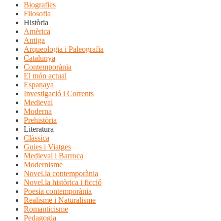
Biografies
Filosofia
Història
Amèrica
Antiga
Arqueologia i Paleografia
Catalunya
Contemporània
El món actual
Espanaya
Investigació i Corrents
Medieval
Moderna
Prehistòria
Literatura
Clàssica
Guies i Viatges
Medieval i Barroca
Modernisme
Novel.la contemporània
Novel.la històrica i ficció
Poesia contemporània
Realisme i Naturalisme
Romanticisme
Pedagogia