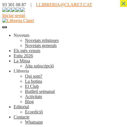
×
93 301 08 87 |
LLIBRERIA@CLARET.CAT
Iniciar sessió
Novetats
Novetats religioses
Novetats generals
Els més venuts
Estiu 2026
La Missa
Alta subscripció
Llibreria
Qui som?
La botiga
El Club
Butlletí setmanal
Activitats
Blog
Editorial
Ecoedició
Contacte
Whatsapp