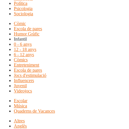
Política
Psicologia
Sociologia
Còmic
Escola de pares
Humor Gràfic
Infantil
0 - 6 anys
12 - 18 anys
6 - 12 anys
Còmics
Entreteniment
Escola de pares
Jocs d'estimulació
Influencers
Juvenil
Videojocs
Escolar
Música
Quaderns de Vacances
Altres
Anglès