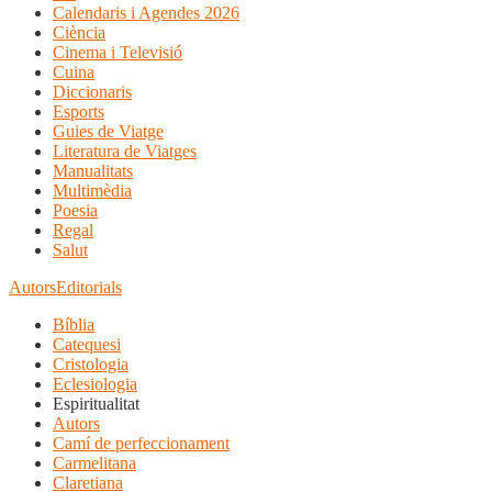
Calendaris i Agendes 2026
Ciència
Cinema i Televisió
Cuina
Diccionaris
Esports
Guies de Viatge
Literatura de Viatges
Manualitats
Multimèdia
Poesia
Regal
Salut
Autors
Editorials
Bíblia
Catequesi
Cristologia
Eclesiologia
Espiritualitat
Autors
Camí de perfeccionament
Carmelitana
Claretiana