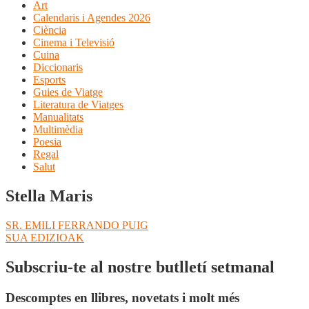
Art
Calendaris i Agendes 2026
Ciència
Cinema i Televisió
Cuina
Diccionaris
Esports
Guies de Viatge
Literatura de Viatges
Manualitats
Multimèdia
Poesia
Regal
Salut
Stella Maris
Navegació
Entrada
SR. EMILI FERRANDO PUIG
anterior:
Pròxima
SUA EDIZIOAK
d'entrades
entrada:
Subscriu-te al nostre butlletí setmanal
Descomptes en llibres, novetats i molt més