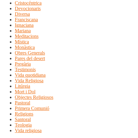
Cristocéntrica
Devocionaris
Diversa
Franciscana
Ignaciana
Mariana
Meditacions
Mística
Monàstica
Obres Generals
Pares del desert
Pregària
Testimonis
Vida quotidiana
Vida Religiosa
Litúrgia
Mort i Dol
Objectes Religiosos
Pastoral
Primera Comunió
Religions
Santoral
Teologia
Vida religiosa