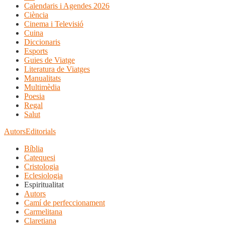
Calendaris i Agendes 2026
Ciència
Cinema i Televisió
Cuina
Diccionaris
Esports
Guies de Viatge
Literatura de Viatges
Manualitats
Multimèdia
Poesia
Regal
Salut
Autors
Editorials
Bíblia
Catequesi
Cristologia
Eclesiologia
Espiritualitat
Autors
Camí de perfeccionament
Carmelitana
Claretiana