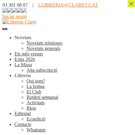
×
93 301 08 87 |
LLIBRERIA@CLARET.CAT
Iniciar sessió
Novetats
Novetats religioses
Novetats generals
Els més venuts
Estiu 2026
La Missa
Alta subscripció
Llibreria
Qui som?
La botiga
El Club
Butlletí setmanal
Activitats
Blog
Editorial
Ecoedició
Contacte
Whatsapp