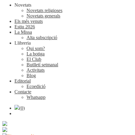
Novetats
Novetats religioses
Novetats generals
Els més venuts
Estiu 2026
La Missa
Alta subscripció
Llibreria
Qui som?
La botiga
El Club
Butlletí setmanal
Activitats
Blog
Editorial
Ecoedició
Contacte
Whatsapp
(0)