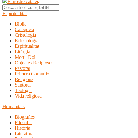
El nostre catàleg
Espiritualitat
Bíblia
Catequesi
Cristologia
Eclesiologia
Espiritualitat
Litúrgia
Mort i Dol
Objectes Religiosos
Pastoral
Primera Comunió
Religions
Santoral
Teologia
Vida religiosa
Humanitats
Biografies
Filosofia
Història
Literatura