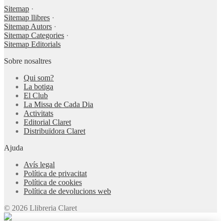
Sitemap
·
Sitemap llibres
·
Sitemap Autors
·
Sitemap Categories
·
Sitemap Editorials
Sobre nosaltres
Qui som?
La botiga
El Club
La Missa de Cada Dia
Activitats
Editorial Claret
Distribuïdora Claret
Ajuda
Avís legal
Política de privacitat
Política de cookies
Política de devolucions web
© 2026 Llibreria Claret