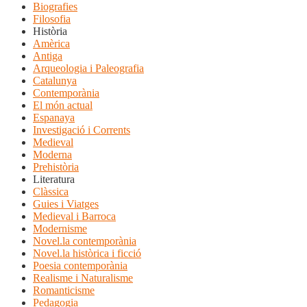
Biografies
Filosofia
Història
Amèrica
Antiga
Arqueologia i Paleografia
Catalunya
Contemporània
El món actual
Espanaya
Investigació i Corrents
Medieval
Moderna
Prehistòria
Literatura
Clàssica
Guies i Viatges
Medieval i Barroca
Modernisme
Novel.la contemporània
Novel.la històrica i ficció
Poesia contemporània
Realisme i Naturalisme
Romanticisme
Pedagogia