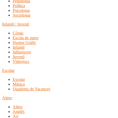
Pedagogia
Política
Psicologia
Sociologia
Infantil / Juvenil
Còmic
Escola de pares
Humor Gràfic
Infantil
Influencers
Juvenil
Videojocs
Escolar
Escolar
Música
Quaderns de Vacances
Altres
Altres
Anglès
Art