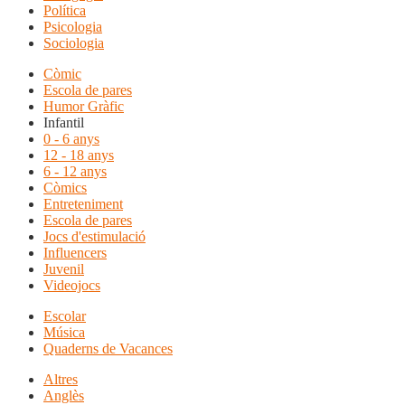
Política
Psicologia
Sociologia
Còmic
Escola de pares
Humor Gràfic
Infantil
0 - 6 anys
12 - 18 anys
6 - 12 anys
Còmics
Entreteniment
Escola de pares
Jocs d'estimulació
Influencers
Juvenil
Videojocs
Escolar
Música
Quaderns de Vacances
Altres
Anglès