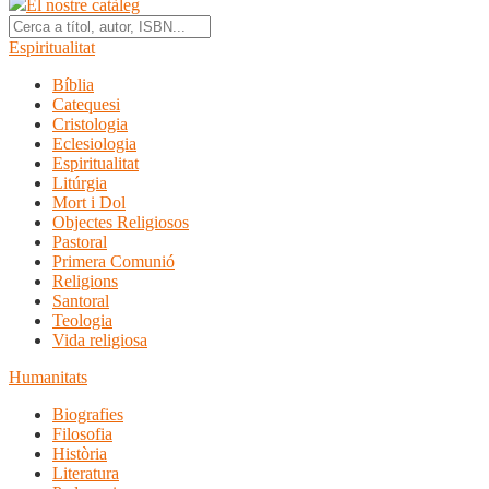
El nostre catàleg
Espiritualitat
Bíblia
Catequesi
Cristologia
Eclesiologia
Espiritualitat
Litúrgia
Mort i Dol
Objectes Religiosos
Pastoral
Primera Comunió
Religions
Santoral
Teologia
Vida religiosa
Humanitats
Biografies
Filosofia
Història
Literatura