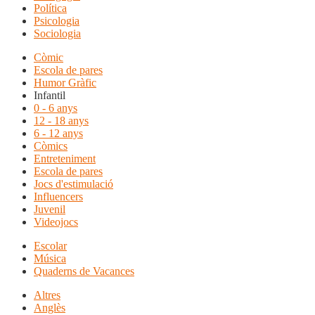
Política
Psicologia
Sociologia
Còmic
Escola de pares
Humor Gràfic
Infantil
0 - 6 anys
12 - 18 anys
6 - 12 anys
Còmics
Entreteniment
Escola de pares
Jocs d'estimulació
Influencers
Juvenil
Videojocs
Escolar
Música
Quaderns de Vacances
Altres
Anglès