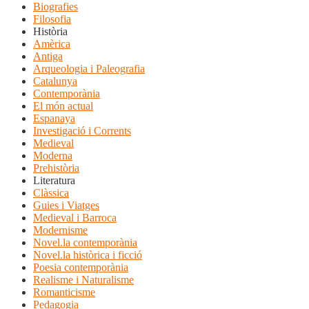
Biografies
Filosofia
Història
Amèrica
Antiga
Arqueologia i Paleografia
Catalunya
Contemporània
El món actual
Espanaya
Investigació i Corrents
Medieval
Moderna
Prehistòria
Literatura
Clàssica
Guies i Viatges
Medieval i Barroca
Modernisme
Novel.la contemporània
Novel.la històrica i ficció
Poesia contemporània
Realisme i Naturalisme
Romanticisme
Pedagogia