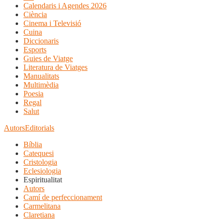
Calendaris i Agendes 2026
Ciència
Cinema i Televisió
Cuina
Diccionaris
Esports
Guies de Viatge
Literatura de Viatges
Manualitats
Multimèdia
Poesia
Regal
Salut
Autors
Editorials
Bíblia
Catequesi
Cristologia
Eclesiologia
Espiritualitat
Autors
Camí de perfeccionament
Carmelitana
Claretiana