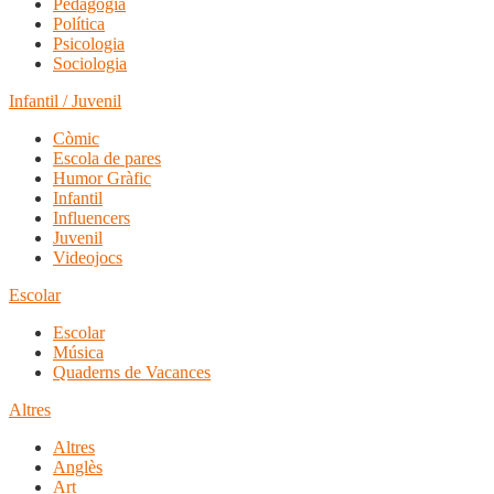
Pedagogia
Política
Psicologia
Sociologia
Infantil / Juvenil
Còmic
Escola de pares
Humor Gràfic
Infantil
Influencers
Juvenil
Videojocs
Escolar
Escolar
Música
Quaderns de Vacances
Altres
Altres
Anglès
Art