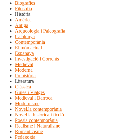
Biografies
Filosofia
Història
Amèrica
Antiga
Arqueologia i Paleografia
Catalunya
Contemporània
El món actual
Espanaya
Investigació i Corrents
Medieval
Moderna
Prehistòria
Literatura
Clàssica
Guies i Viatges
Medieval i Barroca
Modernisme
Novel.la contemporània
Novel.la històrica i ficció
Poesia contemporània
Realisme i Naturalisme
Romanticisme
Pedagogia