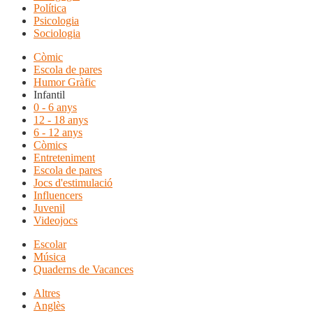
Política
Psicologia
Sociologia
Còmic
Escola de pares
Humor Gràfic
Infantil
0 - 6 anys
12 - 18 anys
6 - 12 anys
Còmics
Entreteniment
Escola de pares
Jocs d'estimulació
Influencers
Juvenil
Videojocs
Escolar
Música
Quaderns de Vacances
Altres
Anglès