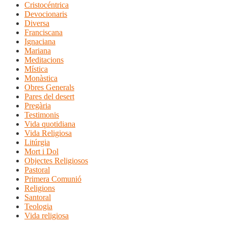
Cristocéntrica
Devocionaris
Diversa
Franciscana
Ignaciana
Mariana
Meditacions
Mística
Monàstica
Obres Generals
Pares del desert
Pregària
Testimonis
Vida quotidiana
Vida Religiosa
Litúrgia
Mort i Dol
Objectes Religiosos
Pastoral
Primera Comunió
Religions
Santoral
Teologia
Vida religiosa