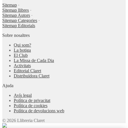
Sitemap
·
Sitemap llibres
·
Sitemap Autors
·
Sitemap Categories
·
Sitemap Editorials
Sobre nosaltres
Qui som?
La botiga
El Club
La Missa de Cada Dia
Activitats
Editorial Claret
Distribuïdora Claret
Ajuda
Avís legal
Política de privacitat
Política de cookies
Política de devolucions web
© 2026 Llibreria Claret