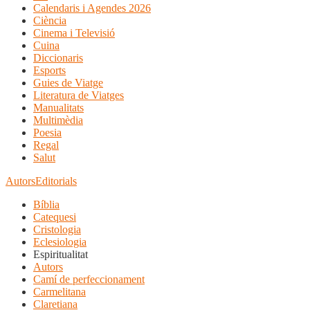
Calendaris i Agendes 2026
Ciència
Cinema i Televisió
Cuina
Diccionaris
Esports
Guies de Viatge
Literatura de Viatges
Manualitats
Multimèdia
Poesia
Regal
Salut
Autors
Editorials
Bíblia
Catequesi
Cristologia
Eclesiologia
Espiritualitat
Autors
Camí de perfeccionament
Carmelitana
Claretiana