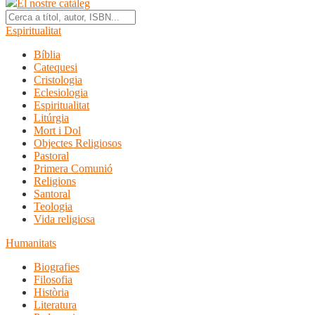
El nostre catàleg
Espiritualitat
Bíblia
Catequesi
Cristologia
Eclesiologia
Espiritualitat
Litúrgia
Mort i Dol
Objectes Religiosos
Pastoral
Primera Comunió
Religions
Santoral
Teologia
Vida religiosa
Humanitats
Biografies
Filosofia
Història
Literatura