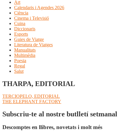
Art
Calendaris i Agendes 2026
Ciència
Cinema i Televisió
Cuina
Diccionaris
Esports
Guies de Viatge
Literatura de Viatges
Manualitats
Multimèdia
Poesia
Regal
Salut
THARPA, EDITORIAL
Navegació
Entrada
TERCIOPELO, EDITORIAL
anterior:
Pròxima
THE ELEPHANT FACTORY
d'entrades
entrada:
Subscriu-te al nostre butlletí setmanal
Descomptes en llibres, novetats i molt més