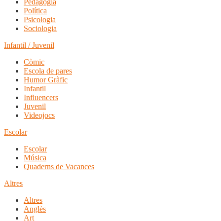
Pedagogia
Política
Psicologia
Sociologia
Infantil / Juvenil
Còmic
Escola de pares
Humor Gràfic
Infantil
Influencers
Juvenil
Videojocs
Escolar
Escolar
Música
Quaderns de Vacances
Altres
Altres
Anglès
Art