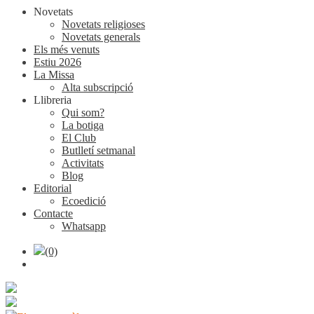
Novetats
Novetats religioses
Novetats generals
Els més venuts
Estiu 2026
La Missa
Alta subscripció
Llibreria
Qui som?
La botiga
El Club
Butlletí setmanal
Activitats
Blog
Editorial
Ecoedició
Contacte
Whatsapp
(0)