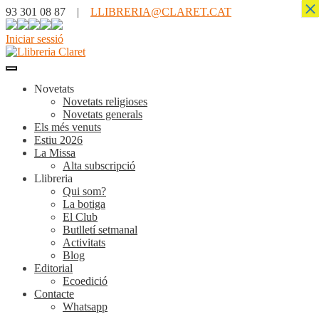
×
93 301 08 87 |
LLIBRERIA@CLARET.CAT
Iniciar sessió
Novetats
Novetats religioses
Novetats generals
Els més venuts
Estiu 2026
La Missa
Alta subscripció
Llibreria
Qui som?
La botiga
El Club
Butlletí setmanal
Activitats
Blog
Editorial
Ecoedició
Contacte
Whatsapp