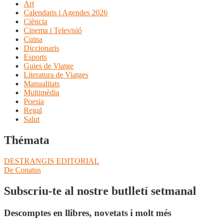
Art
Calendaris i Agendes 2026
Ciència
Cinema i Televisió
Cuina
Diccionaris
Esports
Guies de Viatge
Literatura de Viatges
Manualitats
Multimèdia
Poesia
Regal
Salut
Thémata
Navegació
Entrada
DESTRANGIS EDITORIAL
anterior:
Pròxima
De Conatus
d'entrades
entrada:
Subscriu-te al nostre butlletí setmanal
Descomptes en llibres, novetats i molt més