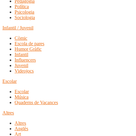
Pedagogia
Política
Psicologia
Sociologia
Infantil / Juvenil
Còmic
Escola de pares
Humor Gràfic
Infantil
Influencers
Juvenil
Videojocs
Escolar
Escolar
Música
Quaderns de Vacances
Altres
Altres
Anglès
Art