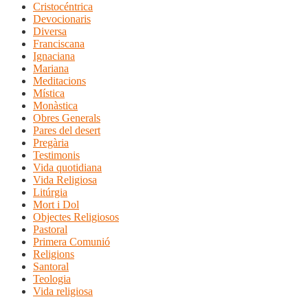
Cristocéntrica
Devocionaris
Diversa
Franciscana
Ignaciana
Mariana
Meditacions
Mística
Monàstica
Obres Generals
Pares del desert
Pregària
Testimonis
Vida quotidiana
Vida Religiosa
Litúrgia
Mort i Dol
Objectes Religiosos
Pastoral
Primera Comunió
Religions
Santoral
Teologia
Vida religiosa