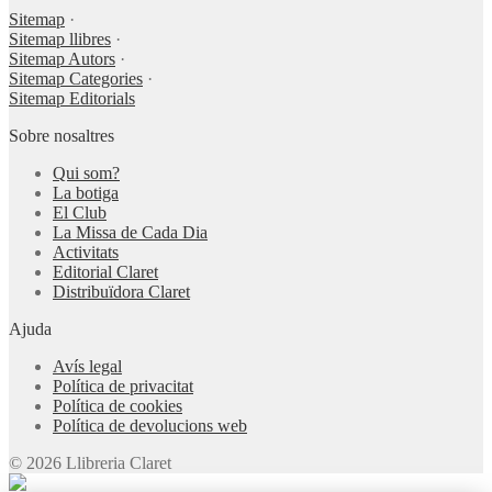
Sitemap
·
Sitemap llibres
·
Sitemap Autors
·
Sitemap Categories
·
Sitemap Editorials
Sobre nosaltres
Qui som?
La botiga
El Club
La Missa de Cada Dia
Activitats
Editorial Claret
Distribuïdora Claret
Ajuda
Avís legal
Política de privacitat
Política de cookies
Política de devolucions web
© 2026 Llibreria Claret