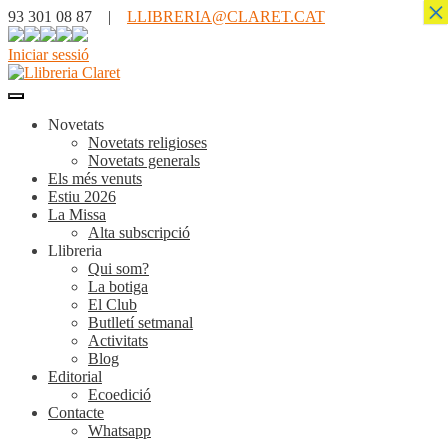
×
93 301 08 87 |
LLIBRERIA@CLARET.CAT
Iniciar sessió
Novetats
Novetats religioses
Novetats generals
Els més venuts
Estiu 2026
La Missa
Alta subscripció
Llibreria
Qui som?
La botiga
El Club
Butlletí setmanal
Activitats
Blog
Editorial
Ecoedició
Contacte
Whatsapp