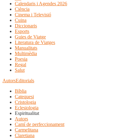
Calendaris i Agendes 2026
Ciència
Cinema i Televisió
Cuina
Diccionaris
Esports
Guies de Viatge
Literatura de Viatges
Manualitats
Multimèdia
Poesia
Regal
Salut
Autors
Editorials
Bíblia
Catequesi
Cristologia
Eclesiologia
Espiritualitat
Autors
Camí de perfeccionament
Carmelitana
Claretiana