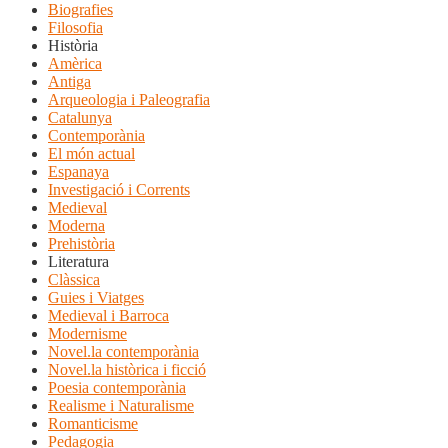
Biografies
Filosofia
Història
Amèrica
Antiga
Arqueologia i Paleografia
Catalunya
Contemporània
El món actual
Espanaya
Investigació i Corrents
Medieval
Moderna
Prehistòria
Literatura
Clàssica
Guies i Viatges
Medieval i Barroca
Modernisme
Novel.la contemporània
Novel.la històrica i ficció
Poesia contemporània
Realisme i Naturalisme
Romanticisme
Pedagogia