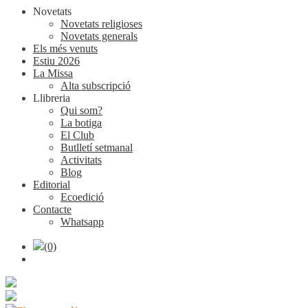
Novetats
Novetats religioses
Novetats generals
Els més venuts
Estiu 2026
La Missa
Alta subscripció
Llibreria
Qui som?
La botiga
El Club
Butlletí setmanal
Activitats
Blog
Editorial
Ecoedició
Contacte
Whatsapp
(0)