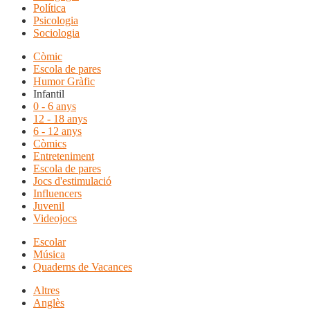
Política
Psicologia
Sociologia
Còmic
Escola de pares
Humor Gràfic
Infantil
0 - 6 anys
12 - 18 anys
6 - 12 anys
Còmics
Entreteniment
Escola de pares
Jocs d'estimulació
Influencers
Juvenil
Videojocs
Escolar
Música
Quaderns de Vacances
Altres
Anglès