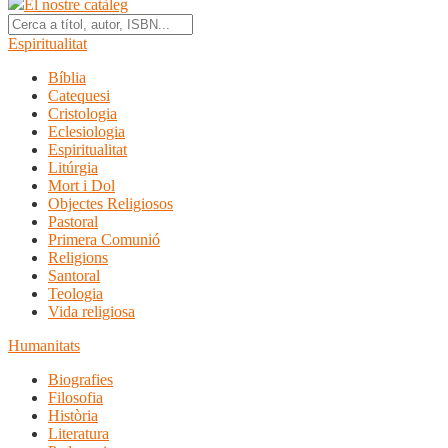
El nostre catàleg
Espiritualitat
Bíblia
Catequesi
Cristologia
Eclesiologia
Espiritualitat
Litúrgia
Mort i Dol
Objectes Religiosos
Pastoral
Primera Comunió
Religions
Santoral
Teologia
Vida religiosa
Humanitats
Biografies
Filosofia
Història
Literatura