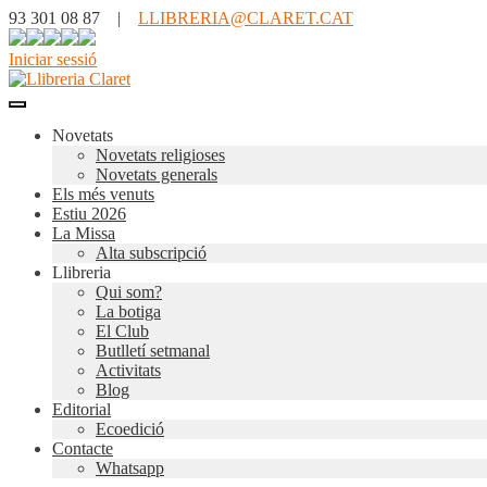
93 301 08 87 |
LLIBRERIA@CLARET.CAT
Iniciar sessió
Novetats
Novetats religioses
Novetats generals
Els més venuts
Estiu 2026
La Missa
Alta subscripció
Llibreria
Qui som?
La botiga
El Club
Butlletí setmanal
Activitats
Blog
Editorial
Ecoedició
Contacte
Whatsapp