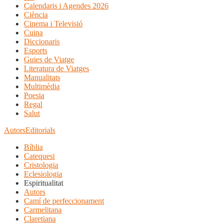
Calendaris i Agendes 2026
Ciència
Cinema i Televisió
Cuina
Diccionaris
Esports
Guies de Viatge
Literatura de Viatges
Manualitats
Multimèdia
Poesia
Regal
Salut
Autors
Editorials
Bíblia
Catequesi
Cristologia
Eclesiologia
Espiritualitat
Autors
Camí de perfeccionament
Carmelitana
Claretiana