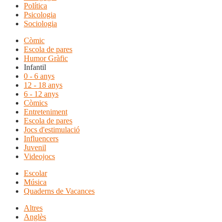
Política
Psicologia
Sociologia
Còmic
Escola de pares
Humor Gràfic
Infantil
0 - 6 anys
12 - 18 anys
6 - 12 anys
Còmics
Entreteniment
Escola de pares
Jocs d'estimulació
Influencers
Juvenil
Videojocs
Escolar
Música
Quaderns de Vacances
Altres
Anglès