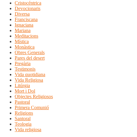
Cristocéntrica
Devocionaris
Diversa
Franciscana
Ignaciana
Mariana
Meditacions
Mística
Monàstica
Obres Generals
Pares del desert
Pregària
Testimonis
Vida quotidiana
Vida Religiosa
Litúrgia
Mort i Dol
Objectes Religiosos
Pastoral
Primera Comunió
Religions
Santoral
Teologia
Vida religiosa