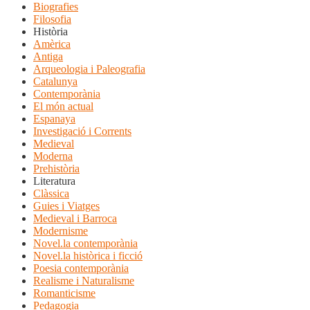
Biografies
Filosofia
Història
Amèrica
Antiga
Arqueologia i Paleografia
Catalunya
Contemporània
El món actual
Espanaya
Investigació i Corrents
Medieval
Moderna
Prehistòria
Literatura
Clàssica
Guies i Viatges
Medieval i Barroca
Modernisme
Novel.la contemporània
Novel.la històrica i ficció
Poesia contemporània
Realisme i Naturalisme
Romanticisme
Pedagogia