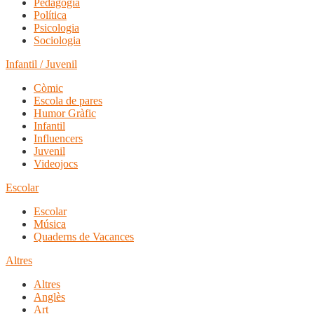
Pedagogia
Política
Psicologia
Sociologia
Infantil / Juvenil
Còmic
Escola de pares
Humor Gràfic
Infantil
Influencers
Juvenil
Videojocs
Escolar
Escolar
Música
Quaderns de Vacances
Altres
Altres
Anglès
Art