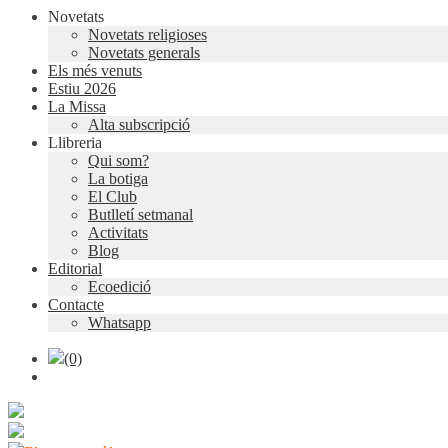
Novetats
Novetats religioses
Novetats generals
Els més venuts
Estiu 2026
La Missa
Alta subscripció
Llibreria
Qui som?
La botiga
El Club
Butlletí setmanal
Activitats
Blog
Editorial
Ecoedició
Contacte
Whatsapp
(0)