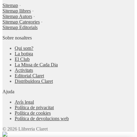
Sitemap
·
Sitemap llibres
·
Sitemap Autors
·
Sitemap Categories
·
Sitemap Editorials
Sobre nosaltres
Qui som?
La botiga
El Club
La Missa de Cada Dia
Activitats
Editorial Claret
Distribuïdora Claret
Ajuda
Avís legal
Política de privacitat
Política de cookies
Política de devolucions web
© 2026 Llibreria Claret