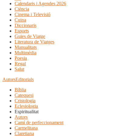
Calendaris i Agendes 2026
Ciència
Cinema i Televisió
Cuina
Diccionaris
Esports
Guies de Viatge
Literatura de Viatges
Manualitats
Multimèdia
Poesia
Regal
Salut
Autors
Editorials
Bíblia
Catequesi
Cristologia
Eclesiologia
Espiritualitat
Autors
Camí de perfeccionament
Carmelitana
Claretiana