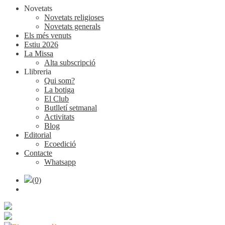
Novetats
Novetats religioses
Novetats generals
Els més venuts
Estiu 2026
La Missa
Alta subscripció
Llibreria
Qui som?
La botiga
El Club
Butlletí setmanal
Activitats
Blog
Editorial
Ecoedició
Contacte
Whatsapp
(0)