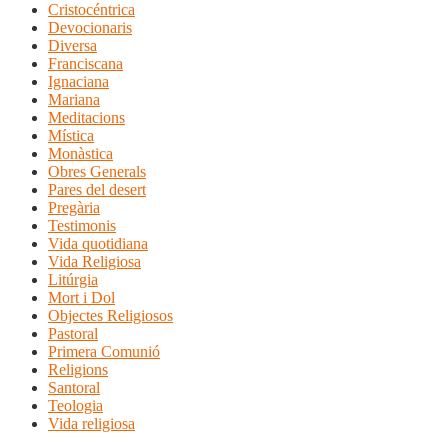
Cristocéntrica
Devocionaris
Diversa
Franciscana
Ignaciana
Mariana
Meditacions
Mística
Monàstica
Obres Generals
Pares del desert
Pregària
Testimonis
Vida quotidiana
Vida Religiosa
Litúrgia
Mort i Dol
Objectes Religiosos
Pastoral
Primera Comunió
Religions
Santoral
Teologia
Vida religiosa