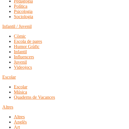
Pedagogia
Política
Psicologia
Sociologia
Infantil / Juvenil
Còmic
Escola de pares
Humor Gràfic
Infantil
Influencers
Juvenil
Videojocs
Escolar
Escolar
Música
Quaderns de Vacances
Altres
Altres
Anglès
Art