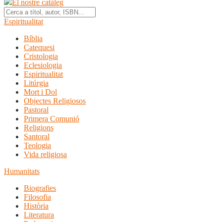
El nostre catàleg
Espiritualitat
Bíblia
Catequesi
Cristologia
Eclesiologia
Espiritualitat
Litúrgia
Mort i Dol
Objectes Religiosos
Pastoral
Primera Comunió
Religions
Santoral
Teologia
Vida religiosa
Humanitats
Biografies
Filosofia
Història
Literatura