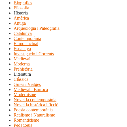
Biografies
Filosofia
Història
Amèrica
Antiga
Arqueologia i Paleografia
Catalunya
Contemporània
El món actual
Espanaya
Investigació i Corrents
Medieval
Moderna
Prehistòria
Literatura
Clàssica
Guies i Viatges
Medieval i Barroca
Modernisme
Novel.la contemporània
Novel.la històrica i ficció
Poesia contemporània
Realisme i Naturalisme
Romanticisme
Pedagogia