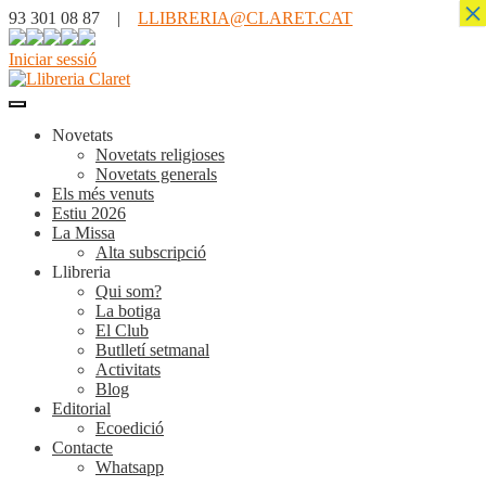
×
93 301 08 87 |
LLIBRERIA@CLARET.CAT
Iniciar sessió
Novetats
Novetats religioses
Novetats generals
Els més venuts
Estiu 2026
La Missa
Alta subscripció
Llibreria
Qui som?
La botiga
El Club
Butlletí setmanal
Activitats
Blog
Editorial
Ecoedició
Contacte
Whatsapp