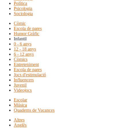
Política
Psicologia
Sociologia
Còmic
Escola de pares
Humor Gràfic
Infantil
0 - 6 anys
12 - 18 anys
6 - 12 anys
Còmics
Entreteniment
Escola de pares
Jocs d'estimulació
Influencers
Juvenil
Videojocs
Escolar
Música
Quaderns de Vacances
Altres
Anglès