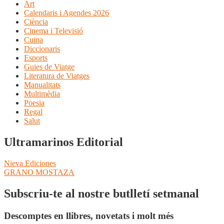
Art
Calendaris i Agendes 2026
Ciència
Cinema i Televisió
Cuina
Diccionaris
Esports
Guies de Viatge
Literatura de Viatges
Manualitats
Multimèdia
Poesia
Regal
Salut
Ultramarinos Editorial
Navegació
Entrada
Nieva Ediciones
anterior:
Pròxima
GRANO MOSTAZA
d'entrades
entrada:
Subscriu-te al nostre butlletí setmanal
Descomptes en llibres, novetats i molt més