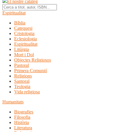
El nostre catàleg
Espiritualitat
Bíblia
Catequesi
Cristologia
Eclesiologia
Espiritualitat
Litúrgia
Mort i Dol
Objectes Religiosos
Pastoral
Primera Comunió
Religions
Santoral
Teologia
Vida religiosa
Humanitats
Biografies
Filosofia
Història
Literatura