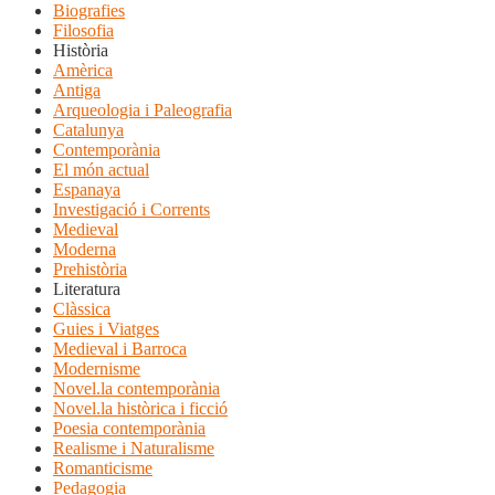
Biografies
Filosofia
Història
Amèrica
Antiga
Arqueologia i Paleografia
Catalunya
Contemporània
El món actual
Espanaya
Investigació i Corrents
Medieval
Moderna
Prehistòria
Literatura
Clàssica
Guies i Viatges
Medieval i Barroca
Modernisme
Novel.la contemporània
Novel.la històrica i ficció
Poesia contemporània
Realisme i Naturalisme
Romanticisme
Pedagogia