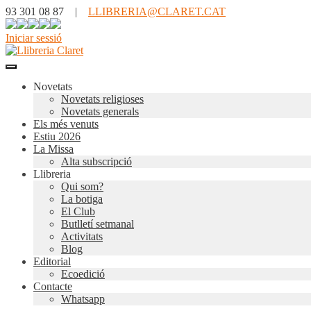
93 301 08 87 |
LLIBRERIA@CLARET.CAT
Iniciar sessió
Novetats
Novetats religioses
Novetats generals
Els més venuts
Estiu 2026
La Missa
Alta subscripció
Llibreria
Qui som?
La botiga
El Club
Butlletí setmanal
Activitats
Blog
Editorial
Ecoedició
Contacte
Whatsapp