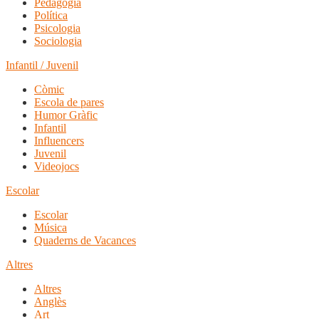
Pedagogia
Política
Psicologia
Sociologia
Infantil / Juvenil
Còmic
Escola de pares
Humor Gràfic
Infantil
Influencers
Juvenil
Videojocs
Escolar
Escolar
Música
Quaderns de Vacances
Altres
Altres
Anglès
Art