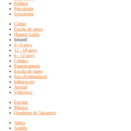
Política
Psicologia
Sociologia
Còmic
Escola de pares
Humor Gràfic
Infantil
0 - 6 anys
12 - 18 anys
6 - 12 anys
Còmics
Entreteniment
Escola de pares
Jocs d'estimulació
Influencers
Juvenil
Videojocs
Escolar
Música
Quaderns de Vacances
Altres
Anglès