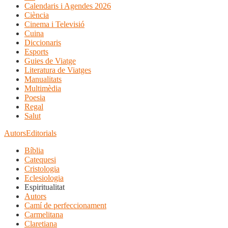
Calendaris i Agendes 2026
Ciència
Cinema i Televisió
Cuina
Diccionaris
Esports
Guies de Viatge
Literatura de Viatges
Manualitats
Multimèdia
Poesia
Regal
Salut
Autors
Editorials
Bíblia
Catequesi
Cristologia
Eclesiologia
Espiritualitat
Autors
Camí de perfeccionament
Carmelitana
Claretiana