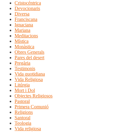
Cristocéntrica
Devocionaris
Diversa
Franciscana
Ignaciana
Mariana
Meditacions
Mística
Monàstica
Obres Generals
Pares del desert
Pregària
Testimonis
Vida quotidiana
Vida Religiosa
Litúrgia
Mort i Dol
Objectes Religiosos
Pastoral
Primera Comunió
Religions
Santoral
Teologia
Vida religiosa