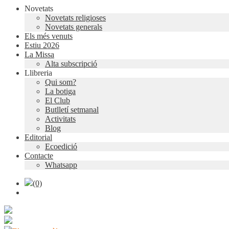
Novetats
Novetats religioses
Novetats generals
Els més venuts
Estiu 2026
La Missa
Alta subscripció
Llibreria
Qui som?
La botiga
El Club
Butlletí setmanal
Activitats
Blog
Editorial
Ecoedició
Contacte
Whatsapp
(0)