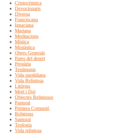
Cristocéntrica
Devocionaris
Diversa
Franciscana
Ignaciana
Mariana
Meditacions
Mística
Monàstica
Obres Generals
Pares del desert
Pregària
Testimonis
Vida quotidiana
Vida Religiosa
Litúrgia
Mort i Dol
Objectes Religiosos
Pastoral
Primera Comunió
Religions
Santoral
Teologia
Vida religiosa