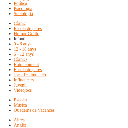
Política
Psicologia
Sociologia
Còmic
Escola de pares
Humor Gràfic
Infantil
0 - 6 anys
12 - 18 anys
6 - 12 anys
Còmics
Entreteniment
Escola de pares
Jocs d'estimulació
Influencers
Juvenil
Videojocs
Escolar
Música
Quaderns de Vacances
Altres
Anglès