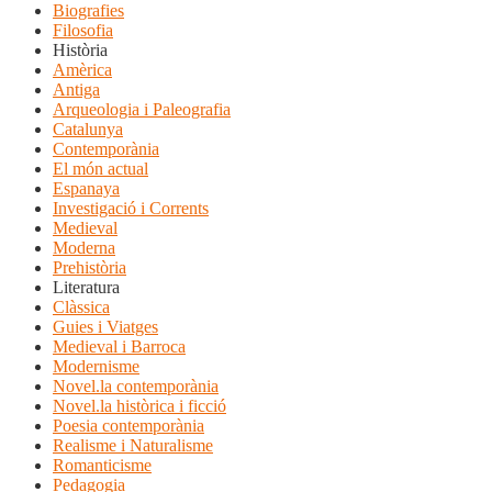
Biografies
Filosofia
Història
Amèrica
Antiga
Arqueologia i Paleografia
Catalunya
Contemporània
El món actual
Espanaya
Investigació i Corrents
Medieval
Moderna
Prehistòria
Literatura
Clàssica
Guies i Viatges
Medieval i Barroca
Modernisme
Novel.la contemporània
Novel.la històrica i ficció
Poesia contemporània
Realisme i Naturalisme
Romanticisme
Pedagogia