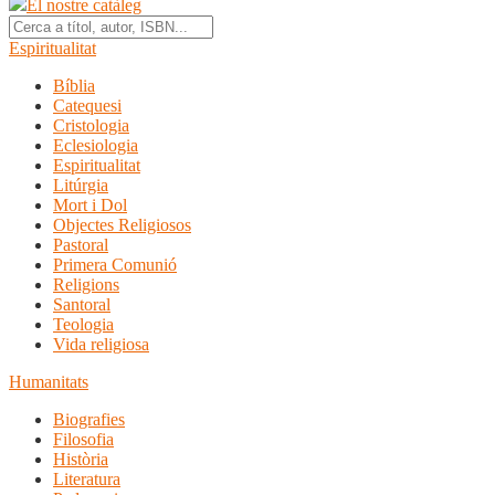
El nostre catàleg
Espiritualitat
Bíblia
Catequesi
Cristologia
Eclesiologia
Espiritualitat
Litúrgia
Mort i Dol
Objectes Religiosos
Pastoral
Primera Comunió
Religions
Santoral
Teologia
Vida religiosa
Humanitats
Biografies
Filosofia
Història
Literatura