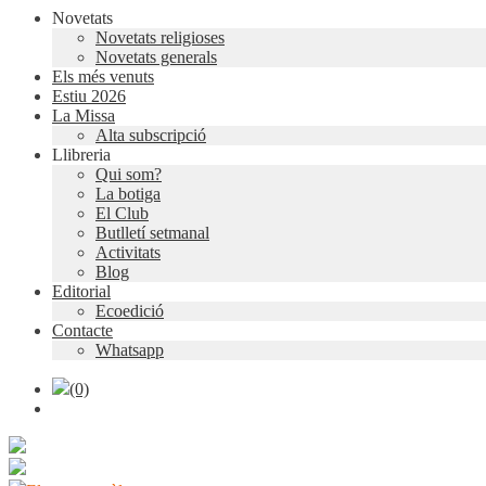
Novetats
Novetats religioses
Novetats generals
Els més venuts
Estiu 2026
La Missa
Alta subscripció
Llibreria
Qui som?
La botiga
El Club
Butlletí setmanal
Activitats
Blog
Editorial
Ecoedició
Contacte
Whatsapp
(0)