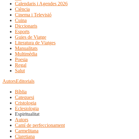
Calendaris i Agendes 2026
Ciència
Cinema i Televisió
Cuina
Diccionaris
Esports
Guies de Viatge
Literatura de Viatges
Manualitats
Multimèdia
Poesia
Regal
Salut
Autors
Editorials
Bíblia
Catequesi
Cristologia
Eclesiologia
Espiritualitat
Autors
Camí de perfeccionament
Carmelitana
Claretiana