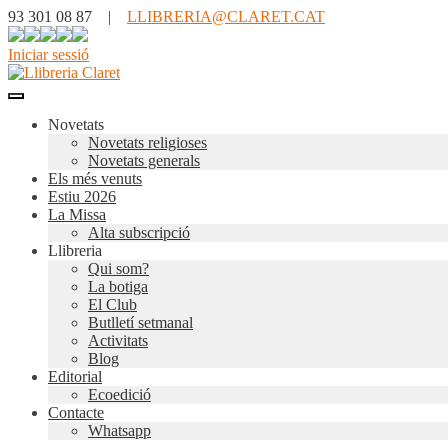
93 301 08 87 |
LLIBRERIA@CLARET.CAT
Iniciar sessió
Novetats
Novetats religioses
Novetats generals
Els més venuts
Estiu 2026
La Missa
Alta subscripció
Llibreria
Qui som?
La botiga
El Club
Butlletí setmanal
Activitats
Blog
Editorial
Ecoedició
Contacte
Whatsapp