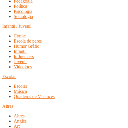
Pedagogia
Política
Psicologia
Sociologia
Infantil / Juvenil
Còmic
Escola de pares
Humor Gràfic
Infantil
Influencers
Juvenil
Videojocs
Escolar
Escolar
Música
Quaderns de Vacances
Altres
Altres
Anglès
Art