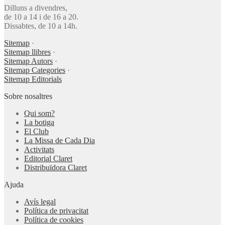
Dilluns a divendres,
de 10 a 14 i de 16 a 20.
Dissabtes, de 10 a 14h.
Sitemap
·
Sitemap llibres
·
Sitemap Autors
·
Sitemap Categories
·
Sitemap Editorials
Sobre nosaltres
Qui som?
La botiga
El Club
La Missa de Cada Dia
Activitats
Editorial Claret
Distribuïdora Claret
Ajuda
Avís legal
Política de privacitat
Política de cookies