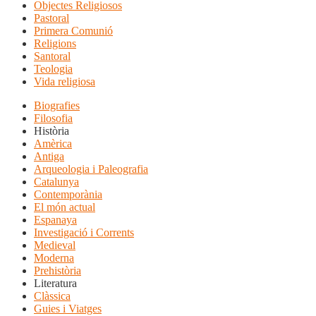
Objectes Religiosos
Pastoral
Primera Comunió
Religions
Santoral
Teologia
Vida religiosa
Biografies
Filosofia
Història
Amèrica
Antiga
Arqueologia i Paleografia
Catalunya
Contemporània
El món actual
Espanaya
Investigació i Corrents
Medieval
Moderna
Prehistòria
Literatura
Clàssica
Guies i Viatges