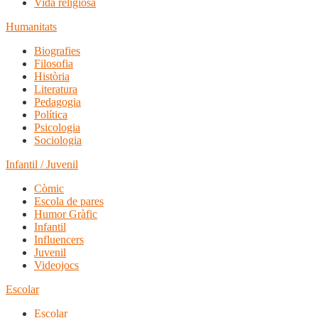
Vida religiosa
Humanitats
Biografies
Filosofia
Història
Literatura
Pedagogia
Política
Psicologia
Sociologia
Infantil / Juvenil
Còmic
Escola de pares
Humor Gràfic
Infantil
Influencers
Juvenil
Videojocs
Escolar
Escolar