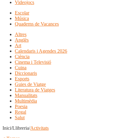
Videojocs
Escolar
Música
Quaderns de Vacances
Altres
Anglès
Art
Calendaris i Agendes 2026
Ciència
Cinema i Televisió
Cuina
Diccionaris
Esports
Guies de Viatge
Literatura de Viatges
Manualitats
Multimèdia
Poesia
Regal
Salut
Inici/Llibreria/
Activitats