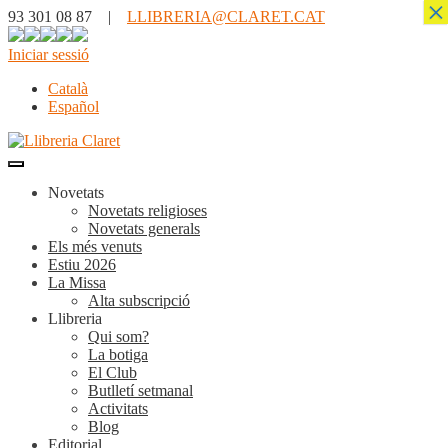
×
93 301 08 87 |
LLIBRERIA@CLARET.CAT
Iniciar sessió
Català
Español
Novetats
Novetats religioses
Novetats generals
Els més venuts
Estiu 2026
La Missa
Alta subscripció
Llibreria
Qui som?
La botiga
El Club
Butlletí setmanal
Activitats
Blog
Editorial