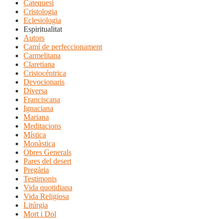
Catequesi
Cristologia
Eclesiologia
Espiritualitat
Autors
Camí de perfeccionament
Carmelitana
Claretiana
Cristocéntrica
Devocionaris
Diversa
Franciscana
Ignaciana
Mariana
Meditacions
Mística
Monàstica
Obres Generals
Pares del desert
Pregària
Testimonis
Vida quotidiana
Vida Religiosa
Litúrgia
Mort i Dol