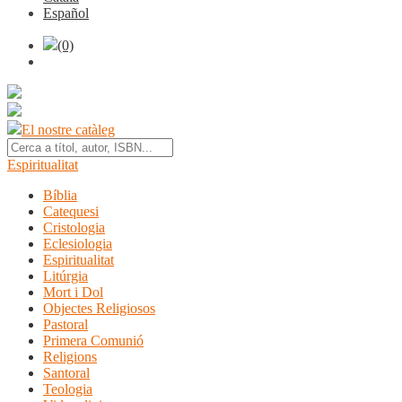
Español
(0)
El nostre catàleg
Espiritualitat
Bíblia
Catequesi
Cristologia
Eclesiologia
Espiritualitat
Litúrgia
Mort i Dol
Objectes Religiosos
Pastoral
Primera Comunió
Religions
Santoral
Teologia