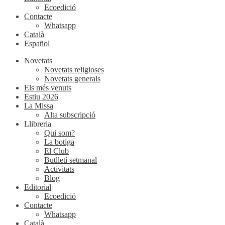
Ecoedició
Contacte
Whatsapp
Català
Español
Novetats
Novetats religioses
Novetats generals
Els més venuts
Estiu 2026
La Missa
Alta subscripció
Llibreria
Qui som?
La botiga
El Club
Butlletí setmanal
Activitats
Blog
Editorial
Ecoedició
Contacte
Whatsapp
Català