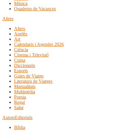
Música
Quaderns de Vacances
Altres
Altres
Anglès
Art
Calendaris i Agendes 2026
Ciència
Cinema i Televisió
Cuina
Diccionaris
Esports
Guies de Viatge
Literatura de Viatges
Manualitats
Multimèdia
Poesia
Regal
Salut
Autors
Editorials
Bíblia