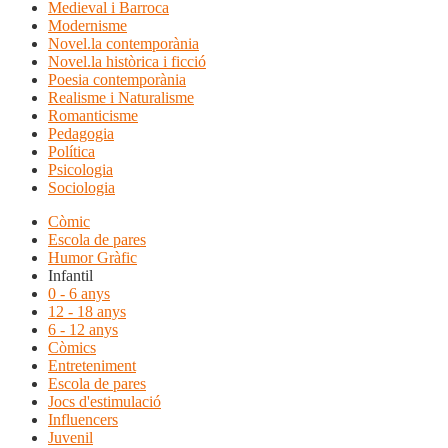
Medieval i Barroca
Modernisme
Novel.la contemporània
Novel.la històrica i ficció
Poesia contemporània
Realisme i Naturalisme
Romanticisme
Pedagogia
Política
Psicologia
Sociologia
Còmic
Escola de pares
Humor Gràfic
Infantil
0 - 6 anys
12 - 18 anys
6 - 12 anys
Còmics
Entreteniment
Escola de pares
Jocs d'estimulació
Influencers
Juvenil