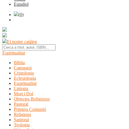
Español
(0)
El nostre catàleg
Espiritualitat
Bíblia
Catequesi
Cristologia
Eclesiologia
Espiritualitat
Litúrgia
Mort i Dol
Objectes Religiosos
Pastoral
Primera Comunió
Religions
Santoral
Teologia