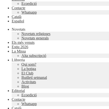
Ecoedició
Contacte
Whatsapp
Català
Español
Novetats
Novetats religioses
Novetats generals
Els més venuts
Estiu 2026
La Missa
Alta subscripció
Llibreria
Qui som?
La botiga
El Club
Butlletí setmanal
Activitats
Blog
Editorial
Ecoedició
Contacte
Whatsapp
Català