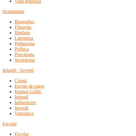
Vida religiosa
Humanitats
Biografies
Filosofia
Història
Literatura
Pedagogia
Política
Psicologia
Sociologia
Infantil / Juvenil
Còmic
Escola de pares
Humor Gràfic
Infantil
Influencers
Juvenil
Videojocs
Escolar
Escolar