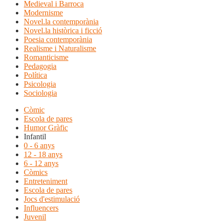
Medieval i Barroca
Modernisme
Novel.la contemporània
Novel.la històrica i ficció
Poesia contemporània
Realisme i Naturalisme
Romanticisme
Pedagogia
Política
Psicologia
Sociologia
Còmic
Escola de pares
Humor Gràfic
Infantil
0 - 6 anys
12 - 18 anys
6 - 12 anys
Còmics
Entreteniment
Escola de pares
Jocs d'estimulació
Influencers
Juvenil