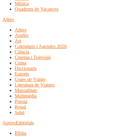
Música
Quaderns de Vacances
Altres
Altres
Anglès
Art
Calendaris i Agendes 2026
Ciència
Cinema i Televisió
Cuina
Diccionaris
Esports
Guies de Viatge
Literatura de Viatges
Manualitats
Multimèdia
Poesia
Regal
Salut
Autors
Editorials
Bíblia