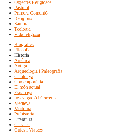
Objectes Religiosos
Pastoral
Primera Comunió
Religions
Santoral
Teologia
Vida religiosa
Biografies
Filosofia
Història
Amèrica
Antiga
Arqueologia i Paleografia
Catalunya
Contemporània
El món actual
Espanaya
Investigació i Corrents
Medieval
Moderna
Prehistòria
Literatura
Clàssica
Guies i Viatges