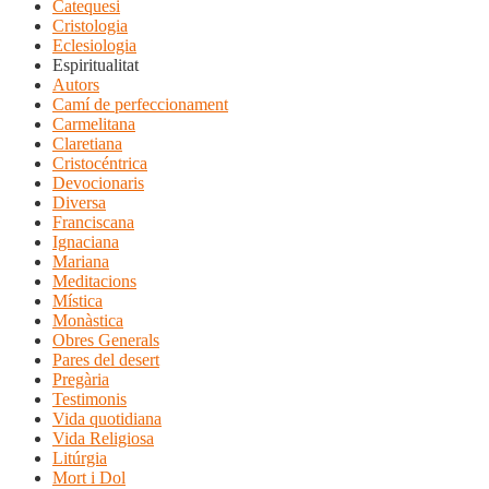
Catequesi
Cristologia
Eclesiologia
Espiritualitat
Autors
Camí de perfeccionament
Carmelitana
Claretiana
Cristocéntrica
Devocionaris
Diversa
Franciscana
Ignaciana
Mariana
Meditacions
Mística
Monàstica
Obres Generals
Pares del desert
Pregària
Testimonis
Vida quotidiana
Vida Religiosa
Litúrgia
Mort i Dol