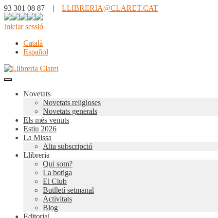
93 301 08 87 |
LLIBRERIA@CLARET.CAT
Iniciar sessió
Català
Español
Novetats
Novetats religioses
Novetats generals
Els més venuts
Estiu 2026
La Missa
Alta subscripció
Llibreria
Qui som?
La botiga
El Club
Butlletí setmanal
Activitats
Blog
Editorial