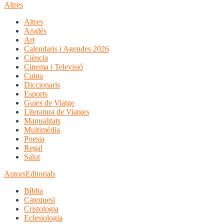
Altres
Altres
Anglès
Art
Calendaris i Agendes 2026
Ciència
Cinema i Televisió
Cuina
Diccionaris
Esports
Guies de Viatge
Literatura de Viatges
Manualitats
Multimèdia
Poesia
Regal
Salut
Autors
Editorials
Bíblia
Catequesi
Cristologia
Eclesiologia