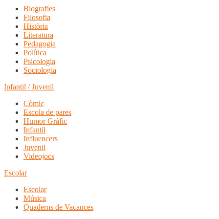
Biografies
Filosofia
Història
Literatura
Pedagogia
Política
Psicologia
Sociologia
Infantil / Juvenil
Còmic
Escola de pares
Humor Gràfic
Infantil
Influencers
Juvenil
Videojocs
Escolar
Escolar
Música
Quaderns de Vacances