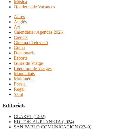
Música
Quaderns de Vacances
Altres
Anglès
Art
Calendaris i Agendes 2026
Ciència
Cinema i Televisió
Cuina
Diccionaris
Esports
Guies de Viatge
Literatura de Viatges
Manualitats
Multimèdia
Poesia
Regal
Salut
Editorials
CLARET
(1492)
EDITORIAL PLANETA
(2924)
SAN PABLO COMUNICACIÓN
(2240)