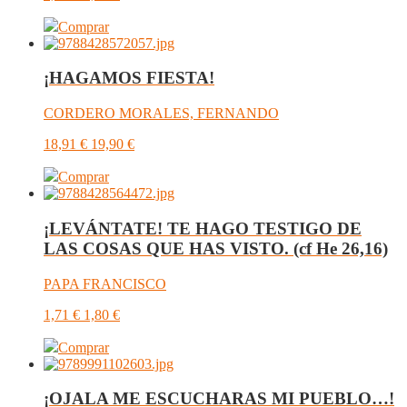
Comprar
¡HAGAMOS FIESTA!
CORDERO MORALES, FERNANDO
18,91
€
19,90
€
Comprar
¡LEVÁNTATE! TE HAGO TESTIGO DE
LAS COSAS QUE HAS VISTO. (cf He 26,16)
PAPA FRANCISCO
1,71
€
1,80
€
Comprar
¡OJALA ME ESCUCHARAS MI PUEBLO…!