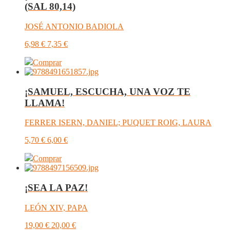
(SAL 80,14)
JOSÉ ANTONIO BADIOLA
6,98
€
7,35
€
Comprar
¡SAMUEL, ESCUCHA, UNA VOZ TE
LLAMA!
FERRER ISERN, DANIEL; PUQUET ROIG, LAURA
5,70
€
6,00
€
Comprar
¡SEA LA PAZ!
LEÓN XIV, PAPA
19,00
€
20,00
€