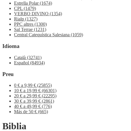
Estrella Polar
(1674)
CPL
(1479)
VERBO DIVINO
(1354)
Rialp
(1327)
PPC altres
(1300)
Sal Terrae
(1231)
Central Catequística Salesiana
(1059)
Idioma
Català
(32741)
Español
(84934)
Preu
0 € a 9,99 €
(25855)
10 € a 19,99 €
(66301)
20 € a 29,99 €
(22295)
30 € a 39,99 €
(2861)
40 € a 49,99 €
(776)
Más de 50 €
(665)
Biblia