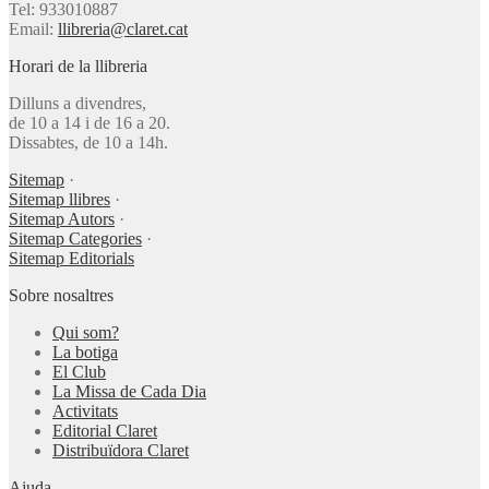
Tel: 933010887
Email:
llibreria@claret.cat
Horari de la llibreria
Dilluns a divendres,
de 10 a 14 i de 16 a 20.
Dissabtes, de 10 a 14h.
Sitemap
·
Sitemap llibres
·
Sitemap Autors
·
Sitemap Categories
·
Sitemap Editorials
Sobre nosaltres
Qui som?
La botiga
El Club
La Missa de Cada Dia
Activitats
Editorial Claret
Distribuïdora Claret
Ajuda