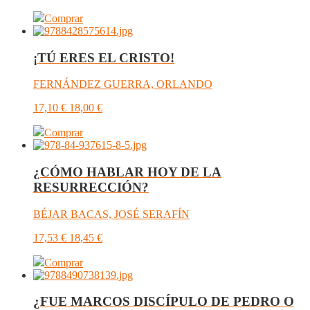
Comprar
¡TÚ ERES EL CRISTO!
FERNÁNDEZ GUERRA, ORLANDO
17,10
€
18,00
€
Comprar
¿CÓMO HABLAR HOY DE LA
RESURRECCIÓN?
BÉJAR BACAS, JOSÉ SERAFÍN
17,53
€
18,45
€
Comprar
¿FUE MARCOS DISCÍPULO DE PEDRO O