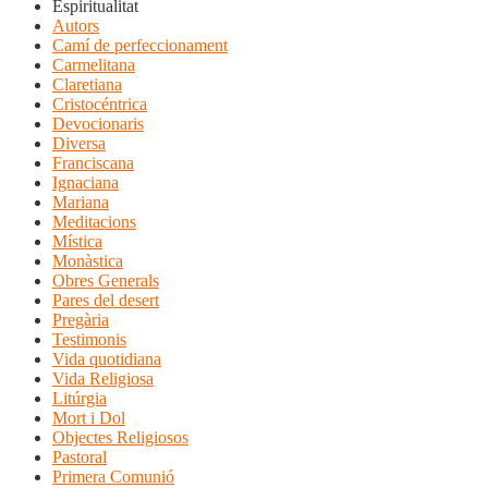
Espiritualitat
Autors
Camí de perfeccionament
Carmelitana
Claretiana
Cristocéntrica
Devocionaris
Diversa
Franciscana
Ignaciana
Mariana
Meditacions
Mística
Monàstica
Obres Generals
Pares del desert
Pregària
Testimonis
Vida quotidiana
Vida Religiosa
Litúrgia
Mort i Dol
Objectes Religiosos
Pastoral
Primera Comunió