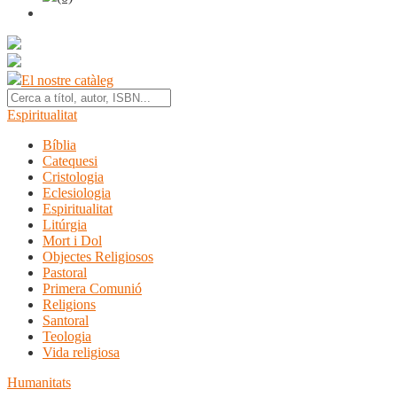
El nostre catàleg
Espiritualitat
Bíblia
Catequesi
Cristologia
Eclesiologia
Espiritualitat
Litúrgia
Mort i Dol
Objectes Religiosos
Pastoral
Primera Comunió
Religions
Santoral
Teologia
Vida religiosa
Humanitats