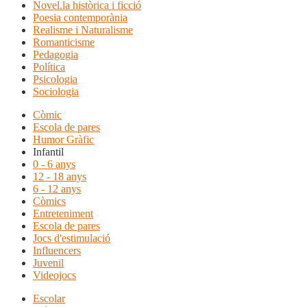
Novel.la històrica i ficció
Poesia contemporània
Realisme i Naturalisme
Romanticisme
Pedagogia
Política
Psicologia
Sociologia
Còmic
Escola de pares
Humor Gràfic
Infantil
0 - 6 anys
12 - 18 anys
6 - 12 anys
Còmics
Entreteniment
Escola de pares
Jocs d'estimulació
Influencers
Juvenil
Videojocs
Escolar