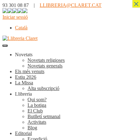
×
93 301 08 87 |
LLIBRERIA@CLARET.CAT
Iniciar sessió
Català
Novetats
Novetats religioses
Novetats generals
Els més venuts
Estiu 2026
La Missa
Alta subscripció
Llibreria
Qui som?
La botiga
El Club
Butlletí setmanal
Activitats
Blog
Editorial
Ecoedició