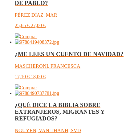
DE PABLO?
PÉREZ DÍAZ, MAR
25,65
€
27,00
€
Comprar
¿ME LEES UN CUENTO DE NAVIDAD?
MASCHERONI, FRANCESCA
17,10
€
18,00
€
Comprar
¿QUÉ DICE LA BIBLIA SOBRE
EXTRANJEROS, MIGRANTES Y
REFUGIADOS?
NGUYEN, VAN THANH, SVD