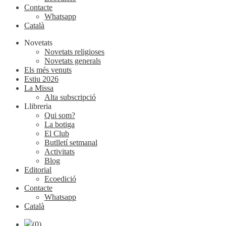
Contacte
Whatsapp
Català
Novetats
Novetats religioses
Novetats generals
Els més venuts
Estiu 2026
La Missa
Alta subscripció
Llibreria
Qui som?
La botiga
El Club
Butlletí setmanal
Activitats
Blog
Editorial
Ecoedició
Contacte
Whatsapp
Català
(0)