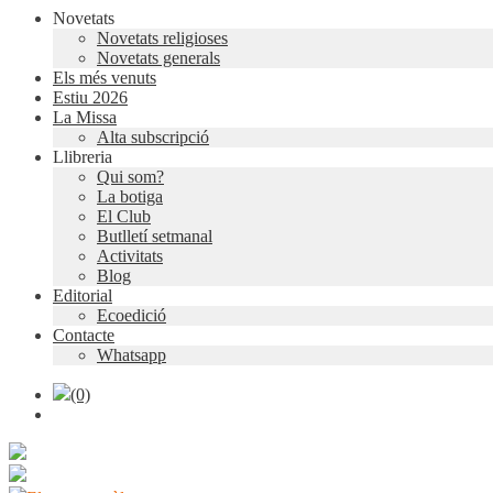
Novetats
Novetats religioses
Novetats generals
Els més venuts
Estiu 2026
La Missa
Alta subscripció
Llibreria
Qui som?
La botiga
El Club
Butlletí setmanal
Activitats
Blog
Editorial
Ecoedició
Contacte
Whatsapp
(0)