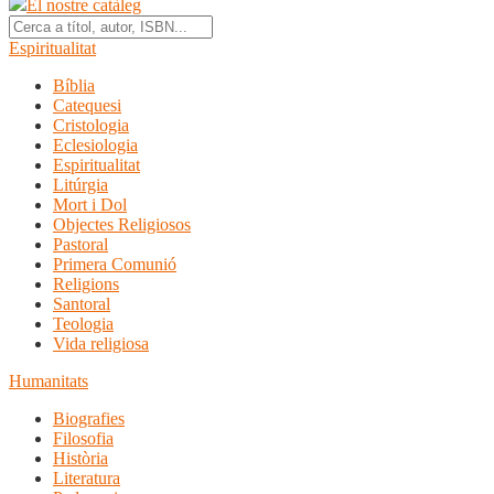
El nostre catàleg
Espiritualitat
Bíblia
Catequesi
Cristologia
Eclesiologia
Espiritualitat
Litúrgia
Mort i Dol
Objectes Religiosos
Pastoral
Primera Comunió
Religions
Santoral
Teologia
Vida religiosa
Humanitats
Biografies
Filosofia
Història
Literatura