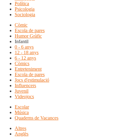
Política
Psicologia
Sociologia
Còmic
Escola de pares
Humor Gràfic
Infantil
0 - 6 anys
12 - 18 anys
6 - 12 anys
Còmics
Entreteniment
Escola de pares
Jocs d'estimulació
Influencers
Juvenil
Videojocs
Escolar
Música
Quaderns de Vacances
Altres
Anglès