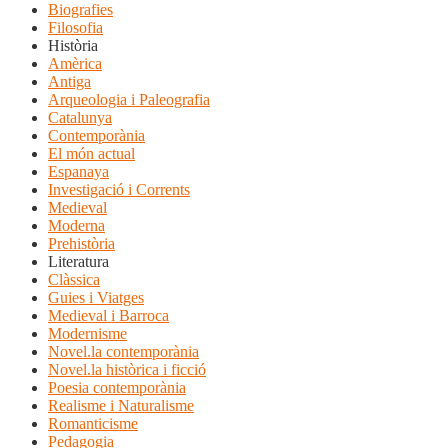
Biografies
Filosofia
Història
Amèrica
Antiga
Arqueologia i Paleografia
Catalunya
Contemporània
El món actual
Espanaya
Investigació i Corrents
Medieval
Moderna
Prehistòria
Literatura
Clàssica
Guies i Viatges
Medieval i Barroca
Modernisme
Novel.la contemporània
Novel.la històrica i ficció
Poesia contemporània
Realisme i Naturalisme
Romanticisme
Pedagogia