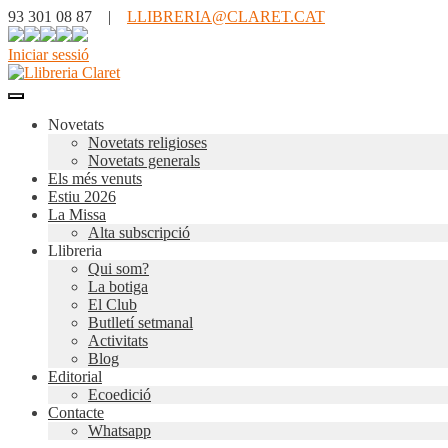
93 301 08 87 |
LLIBRERIA@CLARET.CAT
Iniciar sessió
Novetats
Novetats religioses
Novetats generals
Els més venuts
Estiu 2026
La Missa
Alta subscripció
Llibreria
Qui som?
La botiga
El Club
Butlletí setmanal
Activitats
Blog
Editorial
Ecoedició
Contacte
Whatsapp