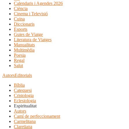
Calendaris i Agendes 2026
Ciència
Cinema i Televisió
Cuina
Diccionaris
Esports
Guies de Viatge
Literatura de Viatges
Manualitats
Multimèdia
Poesia
Regal
Salut
Autors
Editorials
Bíblia
Catequesi
Cristologia
Eclesiologia
Espiritualitat
Autors
Camí de perfeccionament
Carmelitana
Claretiana