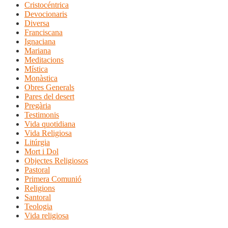
Cristocéntrica
Devocionaris
Diversa
Franciscana
Ignaciana
Mariana
Meditacions
Mística
Monàstica
Obres Generals
Pares del desert
Pregària
Testimonis
Vida quotidiana
Vida Religiosa
Litúrgia
Mort i Dol
Objectes Religiosos
Pastoral
Primera Comunió
Religions
Santoral
Teologia
Vida religiosa