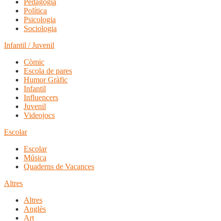
Pedagogia
Política
Psicologia
Sociologia
Infantil / Juvenil
Còmic
Escola de pares
Humor Gràfic
Infantil
Influencers
Juvenil
Videojocs
Escolar
Escolar
Música
Quaderns de Vacances
Altres
Altres
Anglès
Art