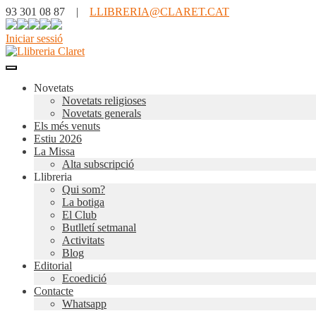
93 301 08 87 |
LLIBRERIA@CLARET.CAT
Iniciar sessió
Novetats
Novetats religioses
Novetats generals
Els més venuts
Estiu 2026
La Missa
Alta subscripció
Llibreria
Qui som?
La botiga
El Club
Butlletí setmanal
Activitats
Blog
Editorial
Ecoedició
Contacte
Whatsapp