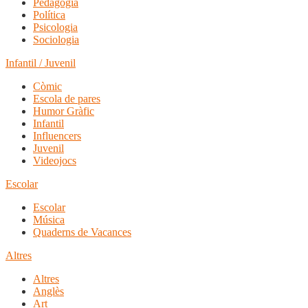
Pedagogia
Política
Psicologia
Sociologia
Infantil / Juvenil
Còmic
Escola de pares
Humor Gràfic
Infantil
Influencers
Juvenil
Videojocs
Escolar
Escolar
Música
Quaderns de Vacances
Altres
Altres
Anglès
Art