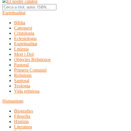
El nostre catàleg
Espiritualitat
Bíblia
Catequesi
Cristologia
Eclesiologia
Espiritualitat
Litúrgia
Mort i Dol
Objectes Religiosos
Pastoral
Primera Comunió
Religions
Santoral
Teologia
Vida religiosa
Humanitats
Biografies
Filosofia
Història
Literatura