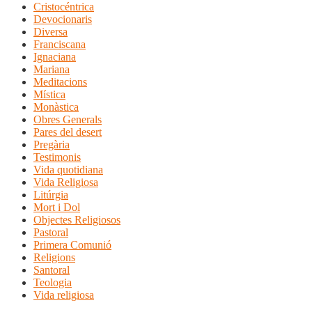
Cristocéntrica
Devocionaris
Diversa
Franciscana
Ignaciana
Mariana
Meditacions
Mística
Monàstica
Obres Generals
Pares del desert
Pregària
Testimonis
Vida quotidiana
Vida Religiosa
Litúrgia
Mort i Dol
Objectes Religiosos
Pastoral
Primera Comunió
Religions
Santoral
Teologia
Vida religiosa