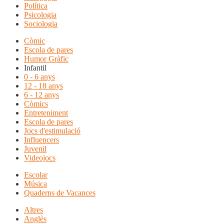
Política
Psicologia
Sociologia
Còmic
Escola de pares
Humor Gràfic
Infantil
0 - 6 anys
12 - 18 anys
6 - 12 anys
Còmics
Entreteniment
Escola de pares
Jocs d'estimulació
Influencers
Juvenil
Videojocs
Escolar
Música
Quaderns de Vacances
Altres
Anglès