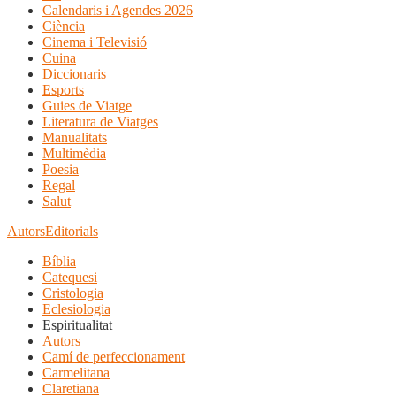
Calendaris i Agendes 2026
Ciència
Cinema i Televisió
Cuina
Diccionaris
Esports
Guies de Viatge
Literatura de Viatges
Manualitats
Multimèdia
Poesia
Regal
Salut
Autors
Editorials
Bíblia
Catequesi
Cristologia
Eclesiologia
Espiritualitat
Autors
Camí de perfeccionament
Carmelitana
Claretiana