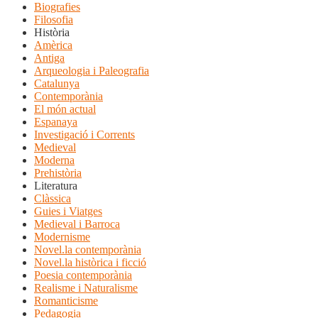
Biografies
Filosofia
Història
Amèrica
Antiga
Arqueologia i Paleografia
Catalunya
Contemporània
El món actual
Espanaya
Investigació i Corrents
Medieval
Moderna
Prehistòria
Literatura
Clàssica
Guies i Viatges
Medieval i Barroca
Modernisme
Novel.la contemporània
Novel.la històrica i ficció
Poesia contemporània
Realisme i Naturalisme
Romanticisme
Pedagogia