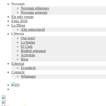
Novetats
Novetats religioses
Novetats generals
Els més venuts
Estiu 2026
La Missa
Alta subscripció
Llibreria
Qui som?
La botiga
El Club
Butlletí setmanal
Activitats
Blog
Editorial
Ecoedició
Contacte
Whatsapp
(0)