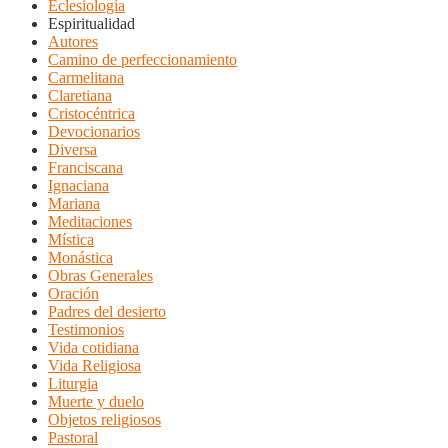
Eclesiología
Espiritualidad
Autores
Camino de perfeccionamiento
Carmelitana
Claretiana
Cristocéntrica
Devocionarios
Diversa
Franciscana
Ignaciana
Mariana
Meditaciones
Mística
Monástica
Obras Generales
Oración
Padres del desierto
Testimonios
Vida cotidiana
Vida Religiosa
Liturgia
Muerte y duelo
Objetos religiosos
Pastoral