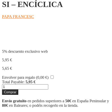
SI – ENCÍCLICA
PAPA FRANCESC
Compartir
5% descuento exclusivo web
5,95
€
5,65
€
Envolver para regalo (
0,00
€
)
Total Payable:
5,95
€
LLOAT
SIGUEU
Comprar
-
LAUDATO
Envío gratuito
en pedidos superiores a
50€
en España Peninsular y
SI
80€
en Baleares; o podéis recogerlo en la tienda.
-