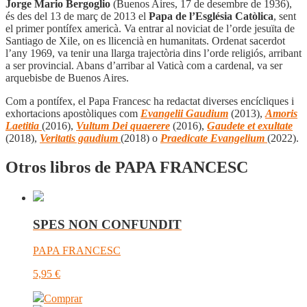
Jorge Mario Bergoglio
(Buenos Aires, 17 de desembre de 1936),
és des del 13 de març de 2013 el
Papa de l’Església Catòlica
, sent
el primer pontífex americà. Va entrar al noviciat de l’orde jesuïta de
Santiago de Xile, on es llicencià en humanitats. Ordenat sacerdot
l’any 1969, va tenir una llarga trajectòria dins l’orde religiós, arribant
a ser provincial. Abans d’arribar al Vaticà com a cardenal, va ser
arquebisbe de Buenos Aires.
Com a pontífex, el Papa Francesc ha redactat diverses encícliques i
exhortacions apostòliques com
Evangelii Gaudium
(2013),
Amoris
Laetitia
(2016),
Vultum Dei quaerere
(2016),
Gaudete et exultate
(2018),
Veritatis gaudium
(2018) o
Praedicate Evangelium
(2022).
Otros libros de PAPA FRANCESC
SPES NON CONFUNDIT
PAPA FRANCESC
5,95
€
Comprar