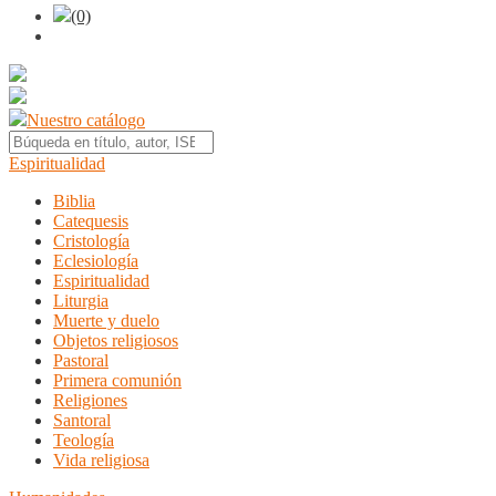
(0)
Nuestro catálogo
Espiritualidad
Biblia
Catequesis
Cristología
Eclesiología
Espiritualidad
Liturgia
Muerte y duelo
Objetos religiosos
Pastoral
Primera comunión
Religiones
Santoral
Teología
Vida religiosa