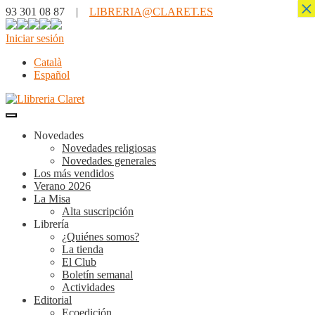
×
93 301 08 87 |
LIBRERIA@CLARET.ES
Iniciar sesión
Català
Español
Novedades
Novedades religiosas
Novedades generales
Los más vendidos
Verano 2026
La Misa
Alta suscripción
Librería
¿Quiénes somos?
La tienda
El Club
Boletín semanal
Actividades
Editorial
Ecoedición