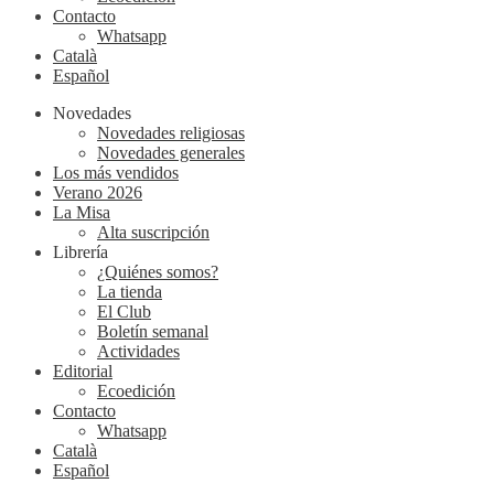
Contacto
Whatsapp
Català
Español
Novedades
Novedades religiosas
Novedades generales
Los más vendidos
Verano 2026
La Misa
Alta suscripción
Librería
¿Quiénes somos?
La tienda
El Club
Boletín semanal
Actividades
Editorial
Ecoedición
Contacto
Whatsapp
Català
Español