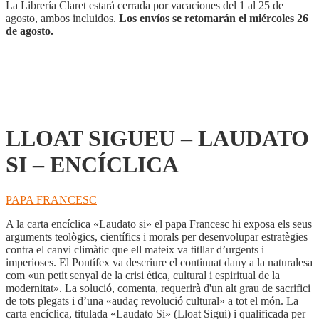
ENCÍCLICA
La Librería Claret estará cerrada por vacaciones del 1 al 25 de
cantidad
agosto, ambos incluidos.
Los envíos se retomarán el miércoles 26
de agosto.
LLOAT SIGUEU – LAUDATO
SI – ENCÍCLICA
PAPA FRANCESC
A la carta encíclica «Laudato si» el papa Francesc hi exposa els seus
arguments teològics, científics i morals per desenvolupar estratègies
contra el canvi climàtic que ell mateix va titllar d’urgents i
imperioses. El Pontífex va descriure el continuat dany a la naturalesa
com «un petit senyal de la crisi ètica, cultural i espiritual de la
modernitat». La solució, comenta, requerirà d'un alt grau de sacrifici
de tots plegats i d’una «audaç revolució cultural» a tot el món. La
carta encíclica, titulada «Laudato Si» (Lloat Sigui) i qualificada per