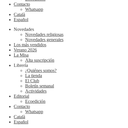
Contacto
Whatsapp
Català
Español
Novedades
Novedades religiosas
Novedades generales
Los más vendidos
Verano 2026
La Misa
Alta suscripción
Librería
¿Quiénes somos?
La tienda
El Club
Boletín semanal
Actividades
Editorial
Ecoedición
Contacto
Whatsapp
Català
Español