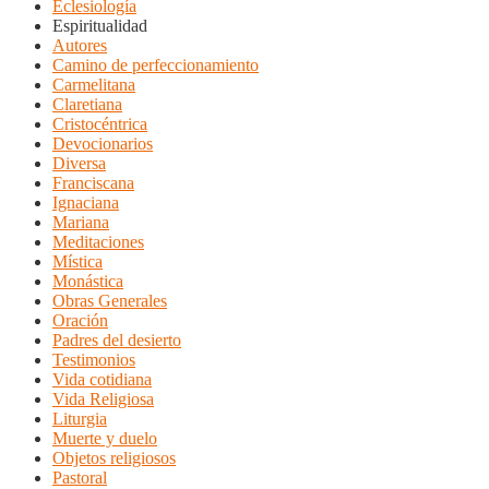
Eclesiología
Espiritualidad
Autores
Camino de perfeccionamiento
Carmelitana
Claretiana
Cristocéntrica
Devocionarios
Diversa
Franciscana
Ignaciana
Mariana
Meditaciones
Mística
Monástica
Obras Generales
Oración
Padres del desierto
Testimonios
Vida cotidiana
Vida Religiosa
Liturgia
Muerte y duelo
Objetos religiosos
Pastoral