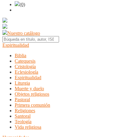
(0)
Nuestro catálogo
Espiritualidad
Biblia
Catequesis
Cristología
Eclesiología
Espiritualidad
Liturgia
Muerte y duelo
Objetos religiosos
Pastoral
Primera comunión
Religiones
Santoral
Teología
Vida religiosa