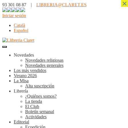
×
93 301 08 87 |
LIBRERIA@CLARET.ES
Iniciar sesión
Català
Español
Novedades
Novedades religiosas
Novedades generales
Los más vendidos
Verano 2026
La Misa
Alta suscripción
Librería
¿Quiénes somos?
La tienda
El Club
Boletín semanal
Actividades
Editorial
Ecoedición