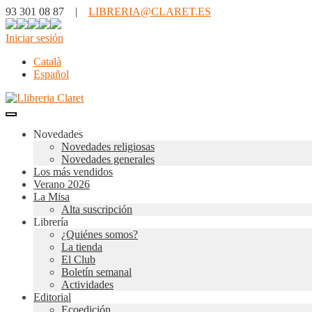
93 301 08 87 |
LIBRERIA@CLARET.ES
Iniciar sesión
Català
Español
Novedades
Novedades religiosas
Novedades generales
Los más vendidos
Verano 2026
La Misa
Alta suscripción
Librería
¿Quiénes somos?
La tienda
El Club
Boletín semanal
Actividades
Editorial
Ecoedición