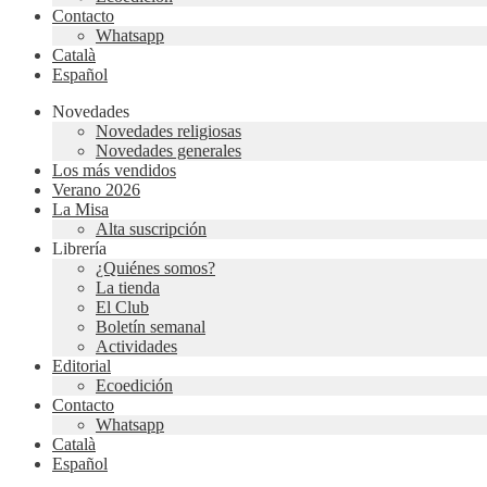
Contacto
Whatsapp
Català
Español
Novedades
Novedades religiosas
Novedades generales
Los más vendidos
Verano 2026
La Misa
Alta suscripción
Librería
¿Quiénes somos?
La tienda
El Club
Boletín semanal
Actividades
Editorial
Ecoedición
Contacto
Whatsapp
Català
Español