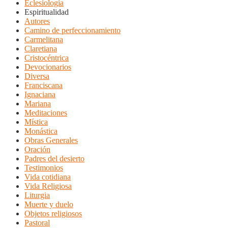
Eclesiología
Espiritualidad
Autores
Camino de perfeccionamiento
Carmelitana
Claretiana
Cristocéntrica
Devocionarios
Diversa
Franciscana
Ignaciana
Mariana
Meditaciones
Mística
Monástica
Obras Generales
Oración
Padres del desierto
Testimonios
Vida cotidiana
Vida Religiosa
Liturgia
Muerte y duelo
Objetos religiosos
Pastoral