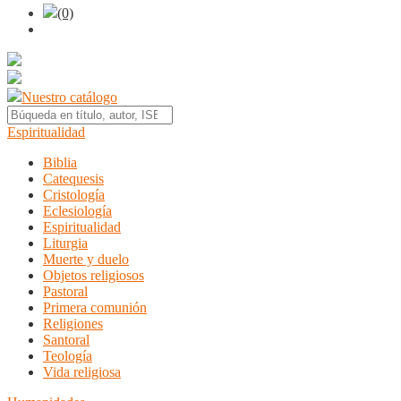
(0)
Nuestro catálogo
Espiritualidad
Biblia
Catequesis
Cristología
Eclesiología
Espiritualidad
Liturgia
Muerte y duelo
Objetos religiosos
Pastoral
Primera comunión
Religiones
Santoral
Teología
Vida religiosa