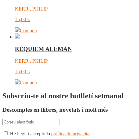
KERR , PHILIP
15,00
€
Comprar
RÉQUIEM ALEMÁN
KERR , PHILIP
15,00
€
Comprar
Subscriu-te al nostre butlletí setmanal
Descomptes en llibres, novetats i molt més
He llegit i accepto la
política de privacitat