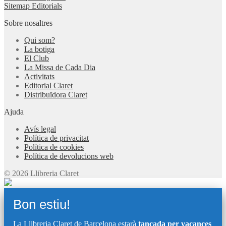
Sitemap Editorials
Sobre nosaltres
Qui som?
La botiga
El Club
La Missa de Cada Dia
Activitats
Editorial Claret
Distribuïdora Claret
Ajuda
Avís legal
Política de privacitat
Política de cookies
Política de devolucions web
© 2026 Llibreria Claret
Bon estiu!
La Llibreria Claret de Barcelona estarà
tancada per vacances