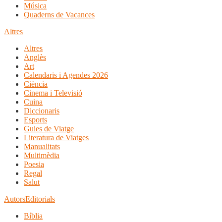
Música
Quaderns de Vacances
Altres
Altres
Anglès
Art
Calendaris i Agendes 2026
Ciència
Cinema i Televisió
Cuina
Diccionaris
Esports
Guies de Viatge
Literatura de Viatges
Manualitats
Multimèdia
Poesia
Regal
Salut
Autors
Editorials
Bíblia