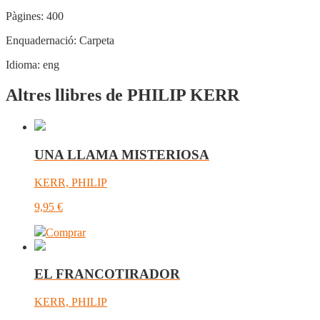
Pàgines:
400
Enquadernació:
Carpeta
Idioma:
eng
Altres llibres de PHILIP KERR
UNA LLAMA MISTERIOSA
KERR, PHILIP
9,95
€
Comprar
EL FRANCOTIRADOR
KERR, PHILIP