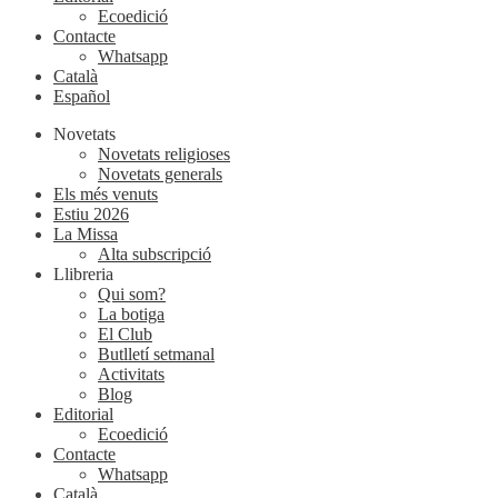
Ecoedició
Contacte
Whatsapp
Català
Español
Novetats
Novetats religioses
Novetats generals
Els més venuts
Estiu 2026
La Missa
Alta subscripció
Llibreria
Qui som?
La botiga
El Club
Butlletí setmanal
Activitats
Blog
Editorial
Ecoedició
Contacte
Whatsapp
Català