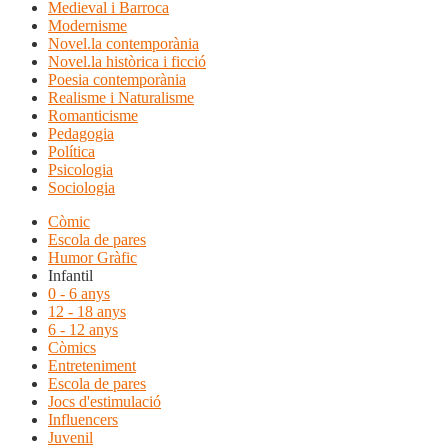
Medieval i Barroca
Modernisme
Novel.la contemporània
Novel.la històrica i ficció
Poesia contemporània
Realisme i Naturalisme
Romanticisme
Pedagogia
Política
Psicologia
Sociologia
Còmic
Escola de pares
Humor Gràfic
Infantil
0 - 6 anys
12 - 18 anys
6 - 12 anys
Còmics
Entreteniment
Escola de pares
Jocs d'estimulació
Influencers
Juvenil