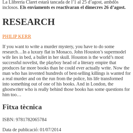
La Llibreria Claret estarà tancada de l’1 al 25 d’agost, ambdòs
inclosos.
Els enviaments es reactivaran el dimecres 26 d’agost.
RESEARCH
PHILIP KERR
If you want to write a murder mystery, you have to do some
research…In a luxury flat in Monaco, John Houston’s supermodel
wife lies in bed, a bullet in her skull. Houston is the world’s most
successful novelist, the playboy head of a literary empire that
produces far more books than he could ever actually write. Now the
man who has invented hundreds of best-selling killings is wanted for
a real murder and on the run from the police, his life transformed
into something out of one of his books. And in London, the
ghostwriter who is really behind those books has some questions for
him too…
Fitxa tècnica
ISBN:
9781782065784
Data de publicació:
01/07/2014