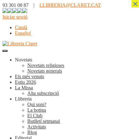
×
93 301 08 87 |
LLIBRERIA@CLARET.CAT
Iniciar sessió
Català
Español
Novetats
Novetats religioses
Novetats generals
Els més venuts
Estiu 2026
La Missa
Alta subscripció
Llibreria
Qui som?
La botiga
El Club
Butlletí setmanal
Activitats
Blog
Editorial