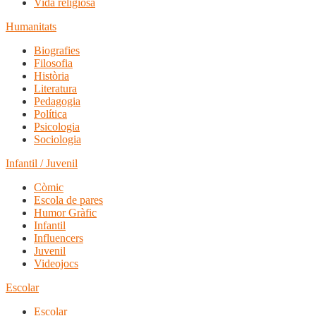
Vida religiosa
Humanitats
Biografies
Filosofia
Història
Literatura
Pedagogia
Política
Psicologia
Sociologia
Infantil / Juvenil
Còmic
Escola de pares
Humor Gràfic
Infantil
Influencers
Juvenil
Videojocs
Escolar
Escolar