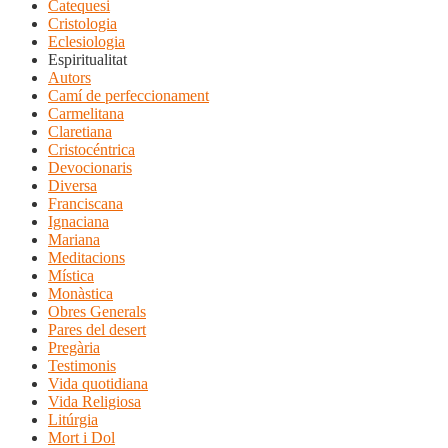
Catequesi
Cristologia
Eclesiologia
Espiritualitat
Autors
Camí de perfeccionament
Carmelitana
Claretiana
Cristocéntrica
Devocionaris
Diversa
Franciscana
Ignaciana
Mariana
Meditacions
Mística
Monàstica
Obres Generals
Pares del desert
Pregària
Testimonis
Vida quotidiana
Vida Religiosa
Litúrgia
Mort i Dol