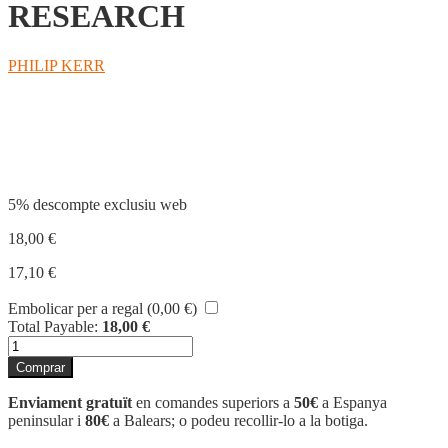
RESEARCH
PHILIP KERR
Compartir
5% descompte exclusiu web
18,00
€
17,10
€
Embolicar per a regal (
0,00
€
)
Total Payable:
18,00
€
quantitat
de
Comprar
RESEARCH
Enviament gratuït
en comandes superiors a
50€
a Espanya
peninsular i
80€
a Balears; o podeu recollir-lo a la botiga.