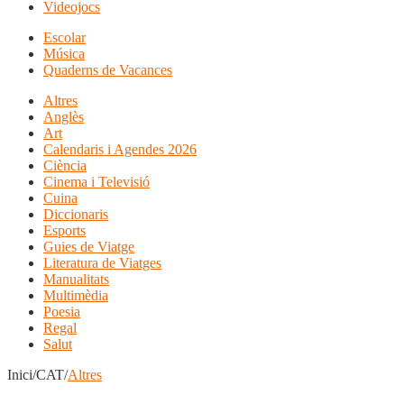
Videojocs
Escolar
Música
Quaderns de Vacances
Altres
Anglès
Art
Calendaris i Agendes 2026
Ciència
Cinema i Televisió
Cuina
Diccionaris
Esports
Guies de Viatge
Literatura de Viatges
Manualitats
Multimèdia
Poesia
Regal
Salut
Inici/CAT/
Altres