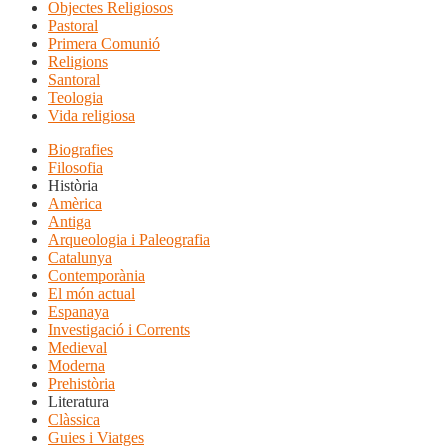
Objectes Religiosos
Pastoral
Primera Comunió
Religions
Santoral
Teologia
Vida religiosa
Biografies
Filosofia
Història
Amèrica
Antiga
Arqueologia i Paleografia
Catalunya
Contemporània
El món actual
Espanaya
Investigació i Corrents
Medieval
Moderna
Prehistòria
Literatura
Clàssica
Guies i Viatges