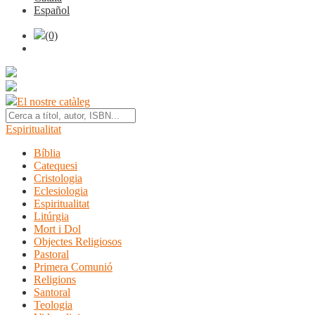
Español
(0)
El nostre catàleg
Espiritualitat
Bíblia
Catequesi
Cristologia
Eclesiologia
Espiritualitat
Litúrgia
Mort i Dol
Objectes Religiosos
Pastoral
Primera Comunió
Religions
Santoral
Teologia