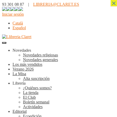
×
93 301 08 87 |
LIBRERIA@CLARET.ES
Iniciar sesión
Català
Español
Novedades
Novedades religiosas
Novedades generales
Los más vendidos
Verano 2026
La Misa
Alta suscripción
Librería
¿Quiénes somos?
La tienda
El Club
Boletín semanal
Actividades
Editorial
Ecoedición