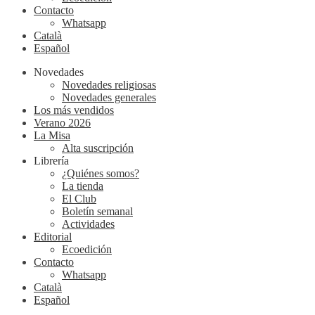
Contacto
Whatsapp
Català
Español
Novedades
Novedades religiosas
Novedades generales
Los más vendidos
Verano 2026
La Misa
Alta suscripción
Librería
¿Quiénes somos?
La tienda
El Club
Boletín semanal
Actividades
Editorial
Ecoedición
Contacto
Whatsapp
Català
Español