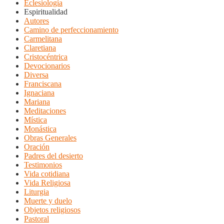
Eclesiología
Espiritualidad
Autores
Camino de perfeccionamiento
Carmelitana
Claretiana
Cristocéntrica
Devocionarios
Diversa
Franciscana
Ignaciana
Mariana
Meditaciones
Mística
Monástica
Obras Generales
Oración
Padres del desierto
Testimonios
Vida cotidiana
Vida Religiosa
Liturgia
Muerte y duelo
Objetos religiosos
Pastoral