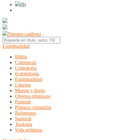
(0)
Nuestro catálogo
Espiritualidad
Biblia
Catequesis
Cristología
Eclesiología
Espiritualidad
Liturgia
Muerte y duelo
Objetos religiosos
Pastoral
Primera comunión
Religiones
Santoral
Teología
Vida religiosa