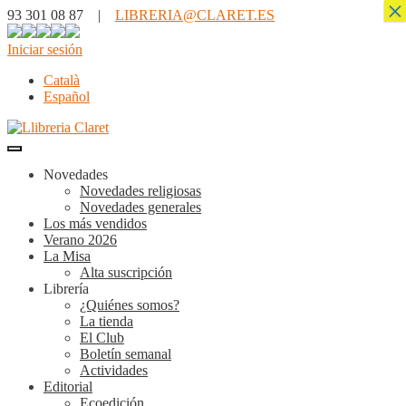
×
93 301 08 87 |
LIBRERIA@CLARET.ES
Iniciar sesión
Català
Español
Novedades
Novedades religiosas
Novedades generales
Los más vendidos
Verano 2026
La Misa
Alta suscripción
Librería
¿Quiénes somos?
La tienda
El Club
Boletín semanal
Actividades
Editorial
Ecoedición