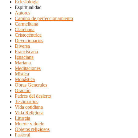
Eclesiología
Espiritualidad
Autores
Camino de perfeccionamiento
Carmelitana
Claretiana
Cristocéntrica
Devocionarios
Diversa
Franciscana
Ignaciana
Mariana
Meditaciones
Mística
Monástica
Obras Generales
Oración
Padres del desierto
Testimonios
Vida cotidiana
Vida Religiosa
Liturgia
Muerte y duelo
Objetos religiosos
Pastoral