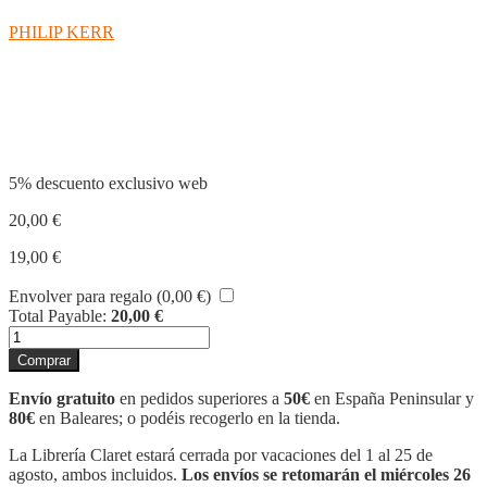
PHILIP KERR
Compartir
5% descuento exclusivo web
20,00
€
19,00
€
Envolver para regalo (
0,00
€
)
Total Payable:
20,00
€
EL
FRANCOTIRADOR
Comprar
cantidad
Envío gratuito
en pedidos superiores a
50€
en España Peninsular y
80€
en Baleares; o podéis recogerlo en la tienda.
La Librería Claret estará cerrada por vacaciones del 1 al 25 de
agosto, ambos incluidos.
Los envíos se retomarán el miércoles 26