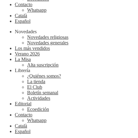
Contacto
Whatsapp
Català
Español
Novedades
Novedades religiosas
Novedades generales
Los más vendidos
Verano 2026
La Misa
Alta suscripción
Librería
¿Quiénes somos?
La tienda
El Club
Boletín semanal
Actividades
Editorial
Ecoedición
Contacto
Whatsapp
Català
Español