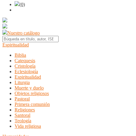
(0)
Nuestro catálogo
Espiritualidad
Biblia
Catequesis
Cristología
Eclesiología
Espiritualidad
Liturgia
Muerte y duelo
Objetos religiosos
Pastoral
Primera comunión
Religiones
Santoral
Teología
Vida religiosa