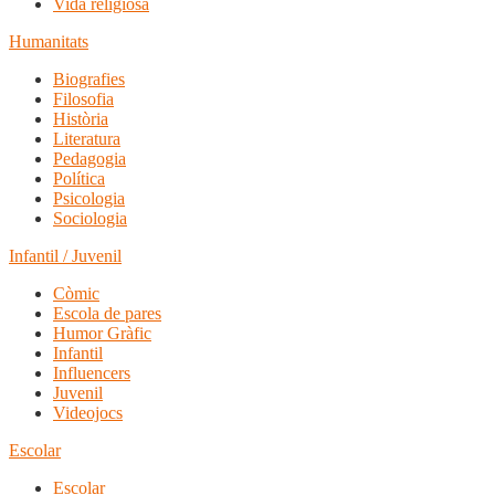
Vida religiosa
Humanitats
Biografies
Filosofia
Història
Literatura
Pedagogia
Política
Psicologia
Sociologia
Infantil / Juvenil
Còmic
Escola de pares
Humor Gràfic
Infantil
Influencers
Juvenil
Videojocs
Escolar
Escolar