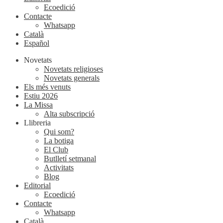
Ecoedició
Contacte
Whatsapp
Català
Español
Novetats
Novetats religioses
Novetats generals
Els més venuts
Estiu 2026
La Missa
Alta subscripció
Llibreria
Qui som?
La botiga
El Club
Butlletí setmanal
Activitats
Blog
Editorial
Ecoedició
Contacte
Whatsapp
Català