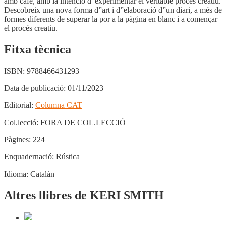
amb cafè, amb la intenció d”experimentar el veritable procés creatiu.
Descobreix una nova forma d”art i d”elaboració d”un diari, a més de
formes diferents de superar la por a la pàgina en blanc i a començar
el procés creatiu.
Fitxa tècnica
ISBN:
9788466431293
Data de publicació:
01/11/2023
Editorial:
Columna CAT
Col.lecció:
FORA DE COL.LECCIÓ
Pàgines:
224
Enquadernació:
Rústica
Idioma:
Catalán
Altres llibres de KERI SMITH