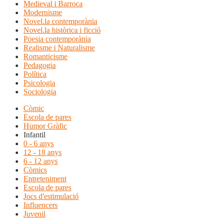
Medieval i Barroca
Modernisme
Novel.la contemporània
Novel.la històrica i ficció
Poesia contemporània
Realisme i Naturalisme
Romanticisme
Pedagogia
Política
Psicologia
Sociologia
Còmic
Escola de pares
Humor Gràfic
Infantil
0 - 6 anys
12 - 18 anys
6 - 12 anys
Còmics
Entreteniment
Escola de pares
Jocs d'estimulació
Influencers
Juvenil