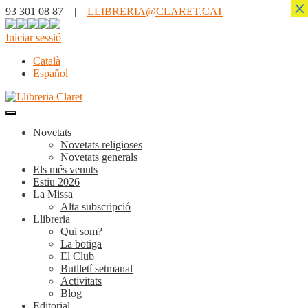
×
93 301 08 87 |
LLIBRERIA@CLARET.CAT
Iniciar sessió
Català
Español
Novetats
Novetats religioses
Novetats generals
Els més venuts
Estiu 2026
La Missa
Alta subscripció
Llibreria
Qui som?
La botiga
El Club
Butlletí setmanal
Activitats
Blog
Editorial