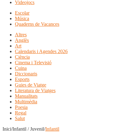
Videojocs
Escolar
Música
Quaderns de Vacances
Altres
Anglès
Art
Calendaris i Agendes 2026
Ciència
Cinema i Televisió
Cuina
Diccionaris
Esports
Guies de Viatge
Literatura de Viatges
Manualitats
Multimèdia
Poesia
Regal
Salut
Inici/Infantil / Juvenil/
Infantil