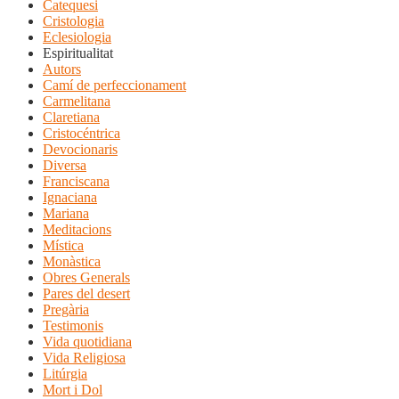
Catequesi
Cristologia
Eclesiologia
Espiritualitat
Autors
Camí de perfeccionament
Carmelitana
Claretiana
Cristocéntrica
Devocionaris
Diversa
Franciscana
Ignaciana
Mariana
Meditacions
Mística
Monàstica
Obres Generals
Pares del desert
Pregària
Testimonis
Vida quotidiana
Vida Religiosa
Litúrgia
Mort i Dol