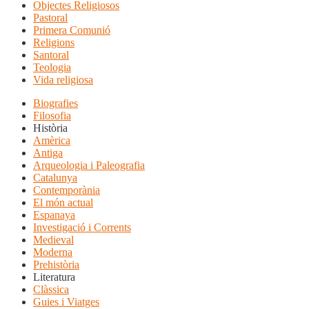
Objectes Religiosos
Pastoral
Primera Comunió
Religions
Santoral
Teologia
Vida religiosa
Biografies
Filosofia
Història
Amèrica
Antiga
Arqueologia i Paleografia
Catalunya
Contemporània
El món actual
Espanaya
Investigació i Corrents
Medieval
Moderna
Prehistòria
Literatura
Clàssica
Guies i Viatges