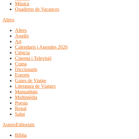
Música
Quaderns de Vacances
Altres
Altres
Anglès
Art
Calendaris i Agendes 2026
Ciència
Cinema i Televisió
Cuina
Diccionaris
Esports
Guies de Viatge
Literatura de Viatges
Manualitats
Multimèdia
Poesia
Regal
Salut
Autors
Editorials
Bíblia