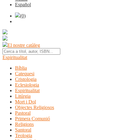
Español
(0)
El nostre catàleg
Espiritualitat
Bíblia
Catequesi
Cristologia
Eclesiologia
Espiritualitat
Litúrgia
Mort i Dol
Objectes Religiosos
Pastoral
Primera Comunió
Religions
Santoral
Teologia