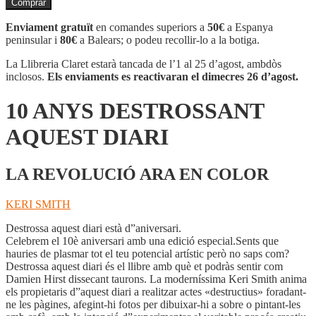
Comprar
10
ANYS
Enviament gratuït
en comandes superiors a
50€
a Espanya
DESTROSSANT
peninsular i
80€
a Balears; o podeu recollir-lo a la botiga.
AQUEST
DIARI
La Llibreria Claret estarà tancada de l’1 al 25 d’agost, ambdòs
inclosos.
Els enviaments es reactivaran el dimecres 26 d’agost.
10 ANYS DESTROSSANT
AQUEST DIARI
LA REVOLUCIÓ ARA EN COLOR
KERI SMITH
Destrossa aquest diari està d”aniversari.
Celebrem el 10è aniversari amb una edició especial.Sents que
hauries de plasmar tot el teu potencial artístic però no saps com?
Destrossa aquest diari és el llibre amb què et podràs sentir com
Damien Hirst dissecant taurons. La moderníssima Keri Smith anima
els propietaris d”aquest diari a realitzar actes «destructius» foradant-
ne les pàgines, afegint-hi fotos per dibuixar-hi a sobre o pintant-les