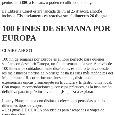
DE
peninsular i
80€
a Balears; o podeu recollir-lo a la botiga.
SEMANA
POR
La Llibreria Claret estarà tancada de l’1 al 25 d’agost, ambdòs
EUROPA
inclosos.
Els enviaments es reactivaran el dimecres 26 d’agost.
100 FINES DE SEMANA POR
EUROPA
CLAIRE ANGOT
100 fin de semanas por Europa es el libro perfecto para quienes
sueñan con descubrir Europa, un fin de semana a la vez. A través de
100 itinerarios cuidadosamente diseñados, este libro te lleva desde
los majestuosos fiordos de Noruega hasta las islas más recónditas del
Mediterráneo. Recorre rincones inesperados, disfruta de
experiencias únicas y sumérgete en la cultura y la gastronomía local.
Con mapas, recomendaciones y consejos prácticos, es la inspiración
definitiva para tu próxima aventura. ¡Empieza a explorar!
Lonely Planet cuenta con distintas colecciones pensadas para los
diferentes tipos de viajero:
– Las guías DE CERCA son ideales para escapadas o viajes de
corta duración.