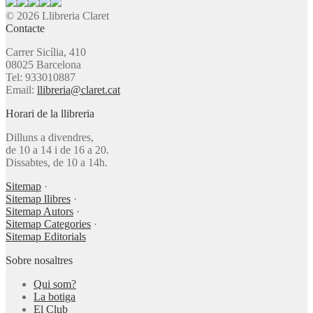
© 2026 Llibreria Claret
Contacte
Carrer Sicília, 410
08025 Barcelona
Tel: 933010887
Email:
llibreria@claret.cat
Horari de la llibreria
Dilluns a divendres,
de 10 a 14 i de 16 a 20.
Dissabtes, de 10 a 14h.
Sitemap
·
Sitemap llibres
·
Sitemap Autors
·
Sitemap Categories
·
Sitemap Editorials
Sobre nosaltres
Qui som?
La botiga
El Club