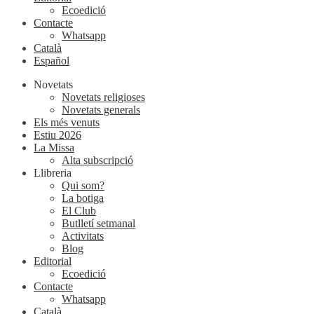
Ecoedició
Contacte
Whatsapp
Català
Español
Novetats
Novetats religioses
Novetats generals
Els més venuts
Estiu 2026
La Missa
Alta subscripció
Llibreria
Qui som?
La botiga
El Club
Butlletí setmanal
Activitats
Blog
Editorial
Ecoedició
Contacte
Whatsapp
Català