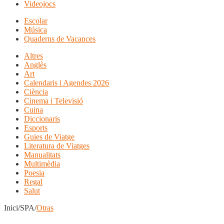
Videojocs
Escolar
Música
Quaderns de Vacances
Altres
Anglès
Art
Calendaris i Agendes 2026
Ciència
Cinema i Televisió
Cuina
Diccionaris
Esports
Guies de Viatge
Literatura de Viatges
Manualitats
Multimèdia
Poesia
Regal
Salut
Inici/SPA/
Otras