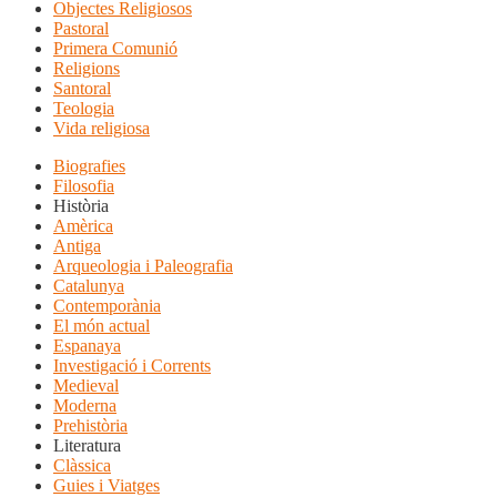
Objectes Religiosos
Pastoral
Primera Comunió
Religions
Santoral
Teologia
Vida religiosa
Biografies
Filosofia
Història
Amèrica
Antiga
Arqueologia i Paleografia
Catalunya
Contemporània
El món actual
Espanaya
Investigació i Corrents
Medieval
Moderna
Prehistòria
Literatura
Clàssica
Guies i Viatges