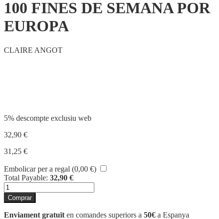
100 FINES DE SEMANA POR
EUROPA
CLAIRE ANGOT
Compartir
5% descompte exclusiu web
32,90
€
31,25
€
Embolicar per a regal (
0,00
€
)
Total Payable:
32,90
€
quantitat
de
Comprar
100
FINES
Enviament gratuït
en comandes superiors a
50€
a Espanya