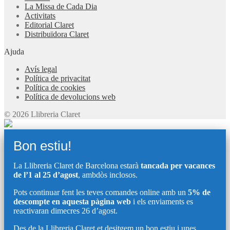
La Missa de Cada Dia
Activitats
Editorial Claret
Distribuïdora Claret
Ajuda
Avís legal
Política de privacitat
Política de cookies
Política de devolucions web
© 2026 Llibreria Claret
Bon estiu!
La Llibreria Claret de Barcelona estarà
tancada per vacances
de l’1 al 25 d’agost
, ambdòs inclosos.
Pots continuar fent les teves comandes online amb un
5% de
descompte en aquesta pàgina web
i els enviaments es
reactivaran dimecres 26 d’agost.
Des de la Llibreria Claret et desitgem un bon estiu i unes