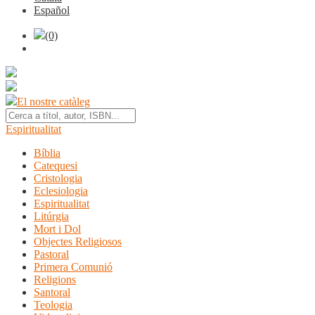
Español
(0)
El nostre catàleg
Espiritualitat
Bíblia
Catequesi
Cristologia
Eclesiologia
Espiritualitat
Litúrgia
Mort i Dol
Objectes Religiosos
Pastoral
Primera Comunió
Religions
Santoral
Teologia