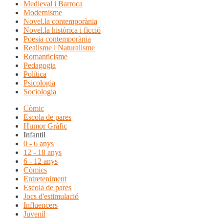
Medieval i Barroca
Modernisme
Novel.la contemporània
Novel.la històrica i ficció
Poesia contemporània
Realisme i Naturalisme
Romanticisme
Pedagogia
Política
Psicologia
Sociologia
Còmic
Escola de pares
Humor Gràfic
Infantil
0 - 6 anys
12 - 18 anys
6 - 12 anys
Còmics
Entreteniment
Escola de pares
Jocs d'estimulació
Influencers
Juvenil