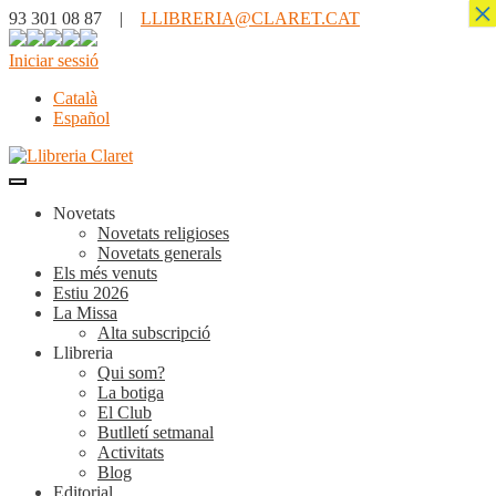
×
93 301 08 87 |
LLIBRERIA@CLARET.CAT
Iniciar sessió
Català
Español
Novetats
Novetats religioses
Novetats generals
Els més venuts
Estiu 2026
La Missa
Alta subscripció
Llibreria
Qui som?
La botiga
El Club
Butlletí setmanal
Activitats
Blog
Editorial