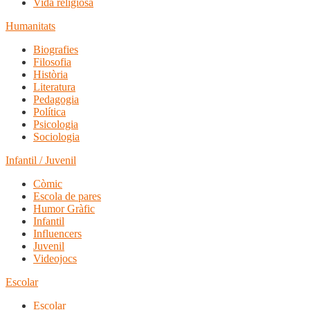
Vida religiosa
Humanitats
Biografies
Filosofia
Història
Literatura
Pedagogia
Política
Psicologia
Sociologia
Infantil / Juvenil
Còmic
Escola de pares
Humor Gràfic
Infantil
Influencers
Juvenil
Videojocs
Escolar
Escolar