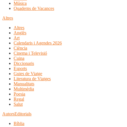
Música
Quaderns de Vacances
Altres
Altres
Anglès
Art
Calendaris i Agendes 2026
Ciència
Cinema i Televisió
Cuina
Diccionaris
Esports
Guies de Viatge
Literatura de Viatges
Manualitats
Multimèdia
Poesia
Regal
Salut
Autors
Editorials
Bíblia