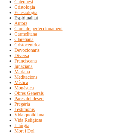
Catequesi
Cristologia
Eclesiologia
Espiritualitat
Autors
Camí de perfeccionament
Carmelitana
Claretiana
Cristocéntrica
Devocionaris
Diversa
Franciscana
Ignaciana
Mariana
Meditacions
Mística
Monàstica
Obres Generals
Pares del desert
Pregària
Testimonis
Vida quotidiana
Vida Religiosa
Litúrgia
Mort i Dol