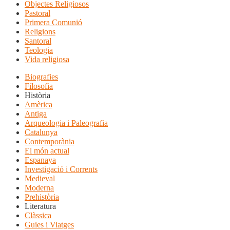
Objectes Religiosos
Pastoral
Primera Comunió
Religions
Santoral
Teologia
Vida religiosa
Biografies
Filosofia
Història
Amèrica
Antiga
Arqueologia i Paleografia
Catalunya
Contemporània
El món actual
Espanaya
Investigació i Corrents
Medieval
Moderna
Prehistòria
Literatura
Clàssica
Guies i Viatges