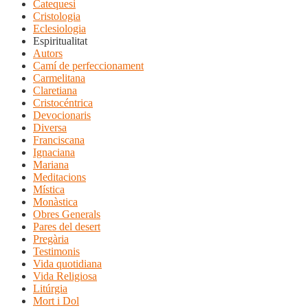
Catequesi
Cristologia
Eclesiologia
Espiritualitat
Autors
Camí de perfeccionament
Carmelitana
Claretiana
Cristocéntrica
Devocionaris
Diversa
Franciscana
Ignaciana
Mariana
Meditacions
Mística
Monàstica
Obres Generals
Pares del desert
Pregària
Testimonis
Vida quotidiana
Vida Religiosa
Litúrgia
Mort i Dol