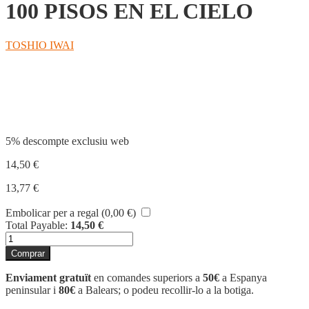
100 PISOS EN EL CIELO
TOSHIO IWAI
Compartir
5% descompte exclusiu web
14,50
€
13,77
€
Embolicar per a regal (
0,00
€
)
Total Payable:
14,50
€
quantitat
de
Comprar
100
PISOS
Enviament gratuït
en comandes superiors a
50€
a Espanya
EN
peninsular i
80€
a Balears; o podeu recollir-lo a la botiga.
EL