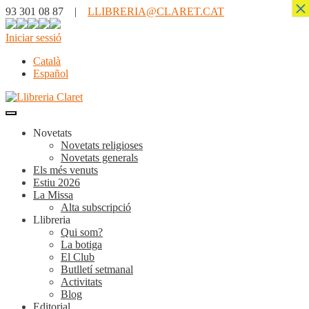
×
93 301 08 87 |
LLIBRERIA@CLARET.CAT
Iniciar sessió
Català
Español
Novetats
Novetats religioses
Novetats generals
Els més venuts
Estiu 2026
La Missa
Alta subscripció
Llibreria
Qui som?
La botiga
El Club
Butlletí setmanal
Activitats
Blog
Editorial