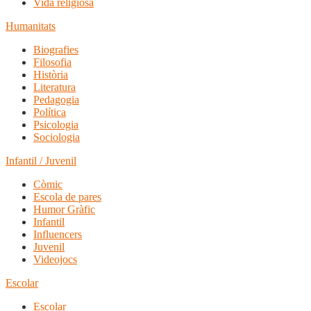
Vida religiosa
Humanitats
Biografies
Filosofia
Història
Literatura
Pedagogia
Política
Psicologia
Sociologia
Infantil / Juvenil
Còmic
Escola de pares
Humor Gràfic
Infantil
Influencers
Juvenil
Videojocs
Escolar
Escolar