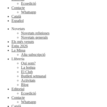
Ecoedició
Contacte
Whatsapp
Català
Español
Novetats
Novetats religioses
Novetats generals
Els més venuts
Estiu 2026
La Missa
Alta subscripció
Llibreria
Qui som?
La botiga
El Club
Butlletí setmanal
Activitats
Blog
Editorial
Ecoedició
Contacte
Whatsapp
Català