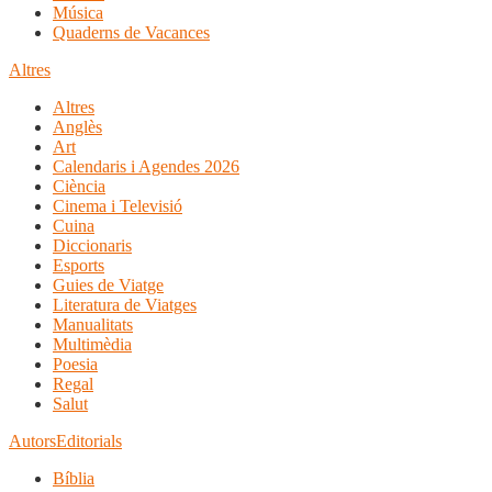
Música
Quaderns de Vacances
Altres
Altres
Anglès
Art
Calendaris i Agendes 2026
Ciència
Cinema i Televisió
Cuina
Diccionaris
Esports
Guies de Viatge
Literatura de Viatges
Manualitats
Multimèdia
Poesia
Regal
Salut
Autors
Editorials
Bíblia