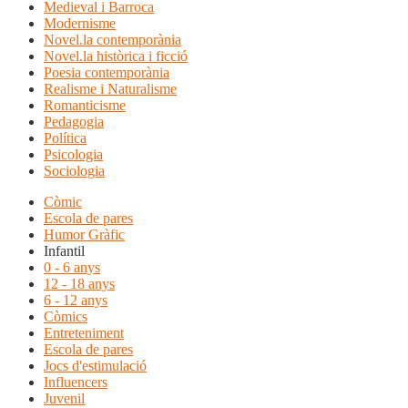
Medieval i Barroca
Modernisme
Novel.la contemporània
Novel.la històrica i ficció
Poesia contemporània
Realisme i Naturalisme
Romanticisme
Pedagogia
Política
Psicologia
Sociologia
Còmic
Escola de pares
Humor Gràfic
Infantil
0 - 6 anys
12 - 18 anys
6 - 12 anys
Còmics
Entreteniment
Escola de pares
Jocs d'estimulació
Influencers
Juvenil