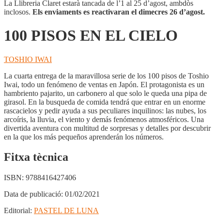
CIELO
La Llibreria Claret estarà tancada de l’1 al 25 d’agost, ambdòs
inclosos.
Els enviaments es reactivaran el dimecres 26 d’agost.
100 PISOS EN EL CIELO
TOSHIO IWAI
La cuarta entrega de la maravillosa serie de los 100 pisos de Toshio
Iwai, todo un fenómeno de ventas en Japón. El protagonista es un
hambriento pajarito, un carbonero al que solo le queda una pipa de
girasol. En la busqueda de comida tendrá que entrar en un enorme
rascacielos y pedir ayuda a sus peculiares inquilinos: las nubes, los
arcoíris, la lluvia, el viento y demás fenómenos atmosféricos. Una
divertida aventura con multitud de sorpresas y detalles por descubrir
en la que los más pequeños aprenderán los números.
Fitxa tècnica
ISBN:
9788416427406
Data de publicació:
01/02/2021
Editorial:
PASTEL DE LUNA