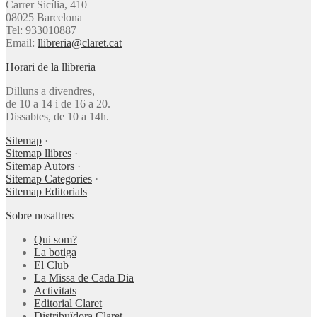
Carrer Sicília, 410
08025 Barcelona
Tel: 933010887
Email:
llibreria@claret.cat
Horari de la llibreria
Dilluns a divendres,
de 10 a 14 i de 16 a 20.
Dissabtes, de 10 a 14h.
Sitemap
·
Sitemap llibres
·
Sitemap Autors
·
Sitemap Categories
·
Sitemap Editorials
Sobre nosaltres
Qui som?
La botiga
El Club
La Missa de Cada Dia
Activitats
Editorial Claret
Distribuïdora Claret