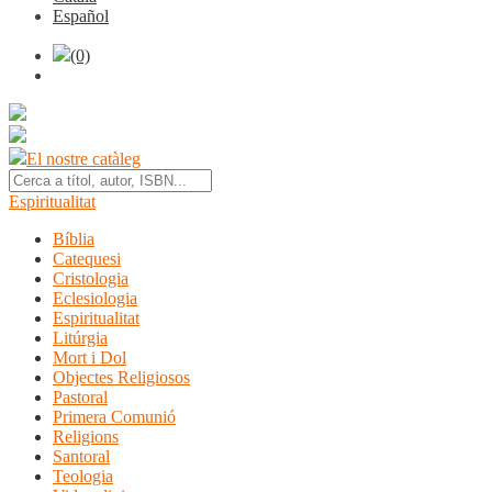
Español
(0)
El nostre catàleg
Espiritualitat
Bíblia
Catequesi
Cristologia
Eclesiologia
Espiritualitat
Litúrgia
Mort i Dol
Objectes Religiosos
Pastoral
Primera Comunió
Religions
Santoral
Teologia