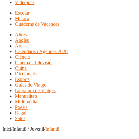
Videojocs
Escolar
Música
Quaderns de Vacances
Altres
Anglès
Art
Calendaris i Agendes 2026
Ciència
Cinema i Televisió
Cuina
Diccionaris
Esports
Guies de Viatge
Literatura de Viatges
Manualitats
Multimèdia
Poesia
Regal
Salut
Inici/Infantil / Juvenil/
Infantil