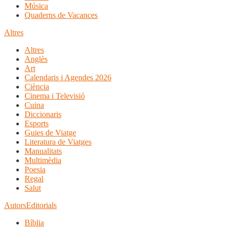
Música
Quaderns de Vacances
Altres
Altres
Anglès
Art
Calendaris i Agendes 2026
Ciència
Cinema i Televisió
Cuina
Diccionaris
Esports
Guies de Viatge
Literatura de Viatges
Manualitats
Multimèdia
Poesia
Regal
Salut
Autors
Editorials
Bíblia