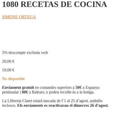
1080 RECETAS DE COCINA
SIMONE ORTEGA
Compartir
5% descompte exclusiu web
20,00
€
19,00
€
No disponible
Enviament gratuït
en comandes superiors a
50€
a Espanya
peninsular i
80€
a Balears; o podeu recollir-lo a la botiga.
La Llibreria Claret estarà tancada de l’1 al 25 d’agost, ambdòs
inclosos.
Els enviaments es reactivaran el dimecres 26 d’agost.