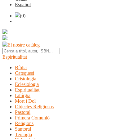
Español
(0)
El nostre catàleg
Espiritualitat
Bíblia
Catequesi
Cristologia
Eclesiologia
Espiritualitat
Litúrgia
Mort i Dol
Objectes Religiosos
Pastoral
Primera Comunió
Religions
Santoral
Teologia