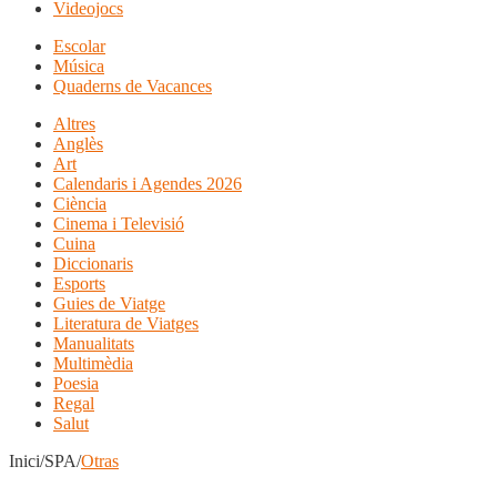
Videojocs
Escolar
Música
Quaderns de Vacances
Altres
Anglès
Art
Calendaris i Agendes 2026
Ciència
Cinema i Televisió
Cuina
Diccionaris
Esports
Guies de Viatge
Literatura de Viatges
Manualitats
Multimèdia
Poesia
Regal
Salut
Inici/SPA/
Otras