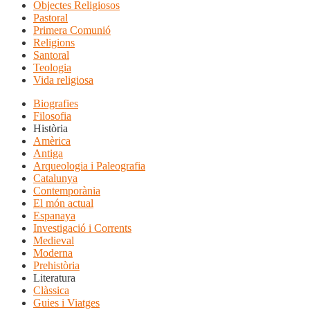
Objectes Religiosos
Pastoral
Primera Comunió
Religions
Santoral
Teologia
Vida religiosa
Biografies
Filosofia
Història
Amèrica
Antiga
Arqueologia i Paleografia
Catalunya
Contemporània
El món actual
Espanaya
Investigació i Corrents
Medieval
Moderna
Prehistòria
Literatura
Clàssica
Guies i Viatges