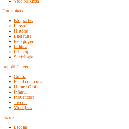
Vida religiosa
Humanitats
Biografies
Filosofia
Història
Literatura
Pedagogia
Política
Psicologia
Sociologia
Infantil / Juvenil
Còmic
Escola de pares
Humor Gràfic
Infantil
Influencers
Juvenil
Videojocs
Escolar
Escolar