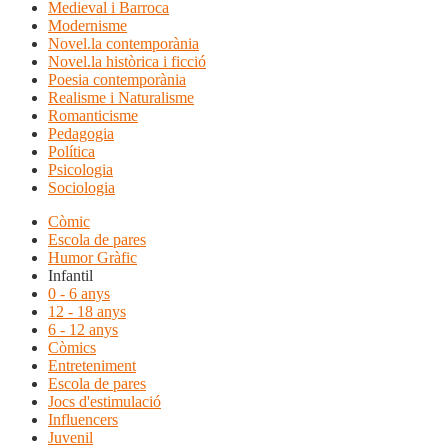
Medieval i Barroca
Modernisme
Novel.la contemporània
Novel.la històrica i ficció
Poesia contemporània
Realisme i Naturalisme
Romanticisme
Pedagogia
Política
Psicologia
Sociologia
Còmic
Escola de pares
Humor Gràfic
Infantil
0 - 6 anys
12 - 18 anys
6 - 12 anys
Còmics
Entreteniment
Escola de pares
Jocs d'estimulació
Influencers
Juvenil