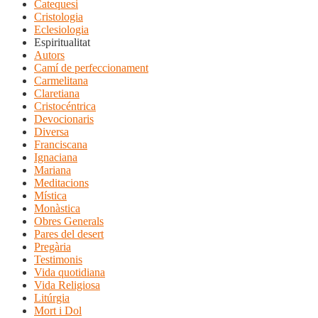
Catequesi
Cristologia
Eclesiologia
Espiritualitat
Autors
Camí de perfeccionament
Carmelitana
Claretiana
Cristocéntrica
Devocionaris
Diversa
Franciscana
Ignaciana
Mariana
Meditacions
Mística
Monàstica
Obres Generals
Pares del desert
Pregària
Testimonis
Vida quotidiana
Vida Religiosa
Litúrgia
Mort i Dol