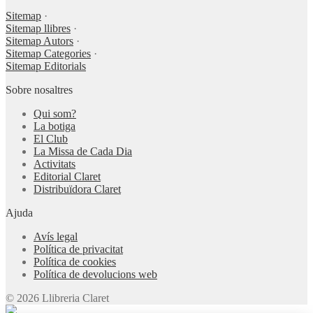
Sitemap
·
Sitemap llibres
·
Sitemap Autors
·
Sitemap Categories
·
Sitemap Editorials
Sobre nosaltres
Qui som?
La botiga
El Club
La Missa de Cada Dia
Activitats
Editorial Claret
Distribuïdora Claret
Ajuda
Avís legal
Política de privacitat
Política de cookies
Política de devolucions web
© 2026 Llibreria Claret