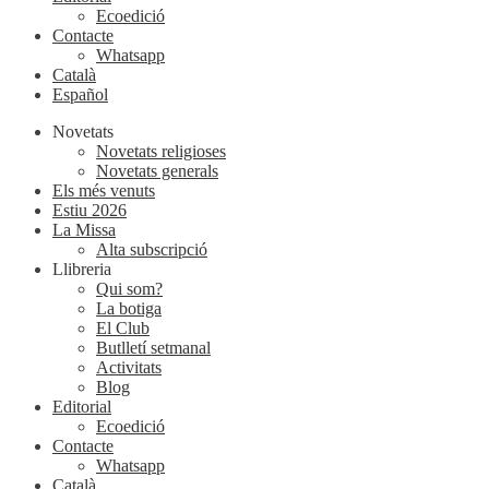
Ecoedició
Contacte
Whatsapp
Català
Español
Novetats
Novetats religioses
Novetats generals
Els més venuts
Estiu 2026
La Missa
Alta subscripció
Llibreria
Qui som?
La botiga
El Club
Butlletí setmanal
Activitats
Blog
Editorial
Ecoedició
Contacte
Whatsapp
Català