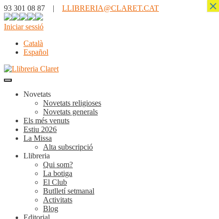
×
93 301 08 87 |
LLIBRERIA@CLARET.CAT
Iniciar sessió
Català
Español
Novetats
Novetats religioses
Novetats generals
Els més venuts
Estiu 2026
La Missa
Alta subscripció
Llibreria
Qui som?
La botiga
El Club
Butlletí setmanal
Activitats
Blog
Editorial