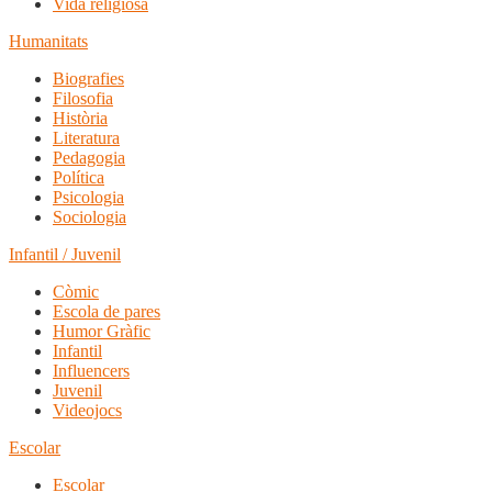
Vida religiosa
Humanitats
Biografies
Filosofia
Història
Literatura
Pedagogia
Política
Psicologia
Sociologia
Infantil / Juvenil
Còmic
Escola de pares
Humor Gràfic
Infantil
Influencers
Juvenil
Videojocs
Escolar
Escolar