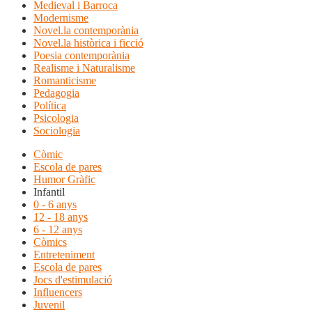
Medieval i Barroca
Modernisme
Novel.la contemporània
Novel.la històrica i ficció
Poesia contemporània
Realisme i Naturalisme
Romanticisme
Pedagogia
Política
Psicologia
Sociologia
Còmic
Escola de pares
Humor Gràfic
Infantil
0 - 6 anys
12 - 18 anys
6 - 12 anys
Còmics
Entreteniment
Escola de pares
Jocs d'estimulació
Influencers
Juvenil