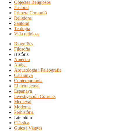
Objectes Religiosos
Pastoral
Primera Comunió
Religions
Santoral
Teologia
Vida religiosa
Biografies
Filosofia
Història
Amèrica
Antiga
Arqueologia i Paleografia
Catalunya
Contemporània
El món actual
Espanaya
Investigació i Corrents
Medieval
Moderna
Prehistòria
Literatura
Clàssica
Guies i Viatges