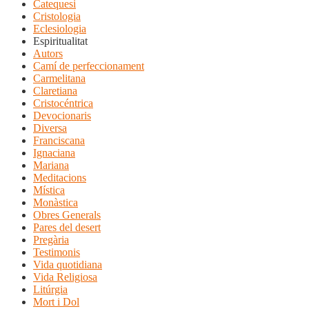
Catequesi
Cristologia
Eclesiologia
Espiritualitat
Autors
Camí de perfeccionament
Carmelitana
Claretiana
Cristocéntrica
Devocionaris
Diversa
Franciscana
Ignaciana
Mariana
Meditacions
Mística
Monàstica
Obres Generals
Pares del desert
Pregària
Testimonis
Vida quotidiana
Vida Religiosa
Litúrgia
Mort i Dol