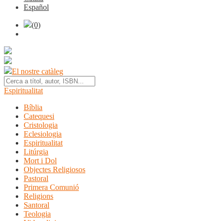
Español
(0)
El nostre catàleg
Espiritualitat
Bíblia
Catequesi
Cristologia
Eclesiologia
Espiritualitat
Litúrgia
Mort i Dol
Objectes Religiosos
Pastoral
Primera Comunió
Religions
Santoral
Teologia