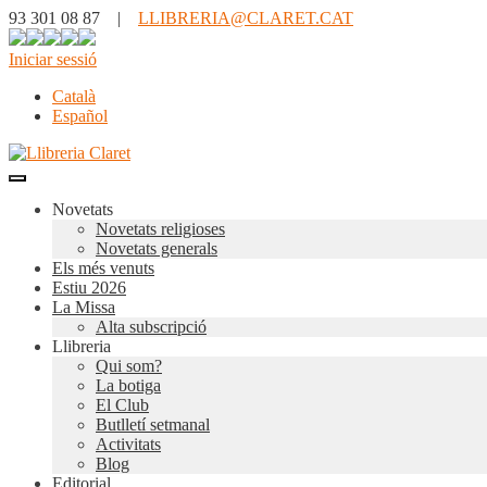
93 301 08 87 |
LLIBRERIA@CLARET.CAT
Iniciar sessió
Català
Español
Novetats
Novetats religioses
Novetats generals
Els més venuts
Estiu 2026
La Missa
Alta subscripció
Llibreria
Qui som?
La botiga
El Club
Butlletí setmanal
Activitats
Blog
Editorial