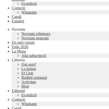
Ecoedició
Contacte
Whatsapp
Català
Español
Novetats
Novetats religioses
Novetats generals
Els més venuts
Estiu 2026
La Missa
Alta subscripció
Llibreria
Qui som?
La botiga
El Club
Butlletí setmanal
Activitats
Blog
Editorial
Ecoedició
Contacte
Whatsapp
Català