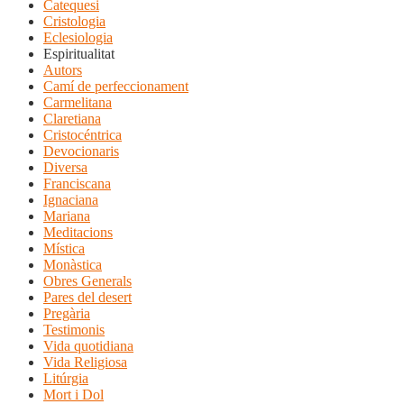
Catequesi
Cristologia
Eclesiologia
Espiritualitat
Autors
Camí de perfeccionament
Carmelitana
Claretiana
Cristocéntrica
Devocionaris
Diversa
Franciscana
Ignaciana
Mariana
Meditacions
Mística
Monàstica
Obres Generals
Pares del desert
Pregària
Testimonis
Vida quotidiana
Vida Religiosa
Litúrgia
Mort i Dol