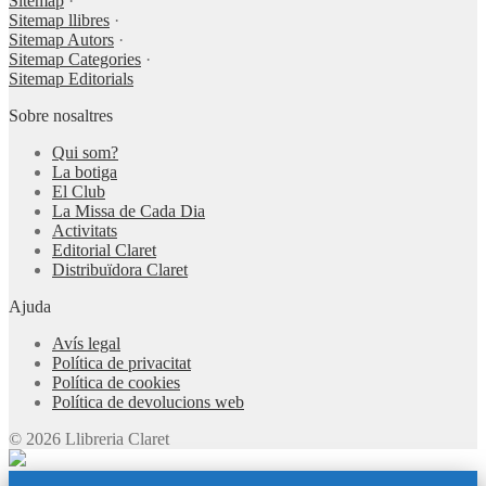
Sitemap
·
Sitemap llibres
·
Sitemap Autors
·
Sitemap Categories
·
Sitemap Editorials
Sobre nosaltres
Qui som?
La botiga
El Club
La Missa de Cada Dia
Activitats
Editorial Claret
Distribuïdora Claret
Ajuda
Avís legal
Política de privacitat
Política de cookies
Política de devolucions web
© 2026 Llibreria Claret