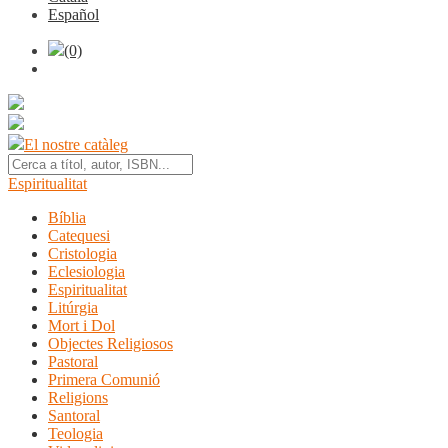
Español
(0)
El nostre catàleg
Espiritualitat
Bíblia
Catequesi
Cristologia
Eclesiologia
Espiritualitat
Litúrgia
Mort i Dol
Objectes Religiosos
Pastoral
Primera Comunió
Religions
Santoral
Teologia