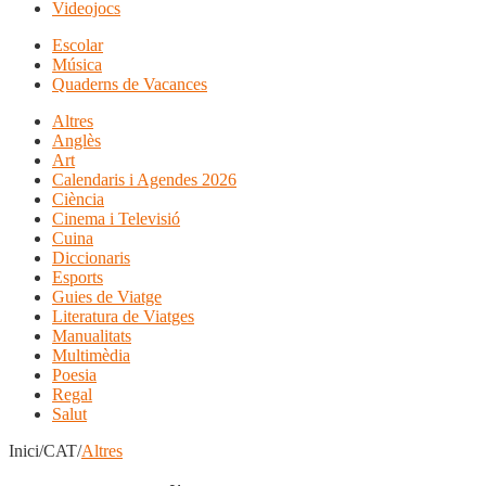
Videojocs
Escolar
Música
Quaderns de Vacances
Altres
Anglès
Art
Calendaris i Agendes 2026
Ciència
Cinema i Televisió
Cuina
Diccionaris
Esports
Guies de Viatge
Literatura de Viatges
Manualitats
Multimèdia
Poesia
Regal
Salut
Inici/CAT/
Altres