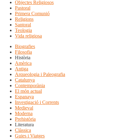
Objectes Religiosos
Pastoral
Primera Comunió
Religions
Santoral
Teologia
Vida religiosa
Biografies
Filosofia
Història
Amèrica
Antiga
Arqueologia i Paleografia
Catalunya
Contemporània
El món actual
Espanaya
Investigació i Corrents
Medieval
Moderna
Prehistòria
Literatura
Clàssica
Guies i Viatges