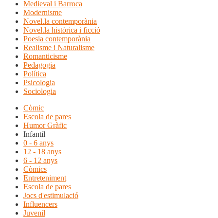
Medieval i Barroca
Modernisme
Novel.la contemporània
Novel.la històrica i ficció
Poesia contemporània
Realisme i Naturalisme
Romanticisme
Pedagogia
Política
Psicologia
Sociologia
Còmic
Escola de pares
Humor Gràfic
Infantil
0 - 6 anys
12 - 18 anys
6 - 12 anys
Còmics
Entreteniment
Escola de pares
Jocs d'estimulació
Influencers
Juvenil