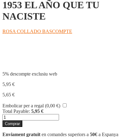
1953 EL AÑO QUE TU
NACISTE
ROSA COLLADO BASCOMPTE
Compartir
5% descompte exclusiu web
5,95
€
5,65
€
Embolicar per a regal (
0,00
€
)
Total Payable:
5,95
€
quantitat
de
Comprar
1953
EL
Enviament gratuït
en comandes superiors a
50€
a Espanya