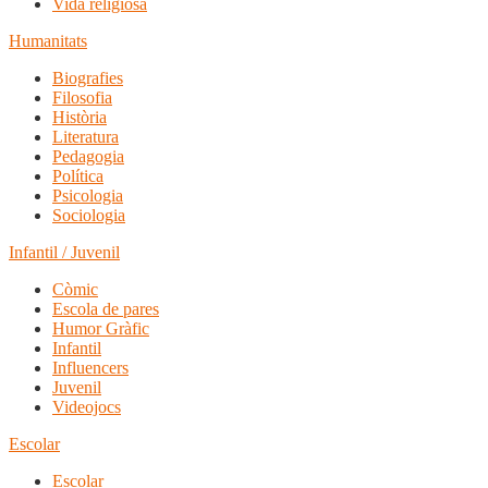
Vida religiosa
Humanitats
Biografies
Filosofia
Història
Literatura
Pedagogia
Política
Psicologia
Sociologia
Infantil / Juvenil
Còmic
Escola de pares
Humor Gràfic
Infantil
Influencers
Juvenil
Videojocs
Escolar
Escolar