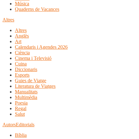
Música
Quaderns de Vacances
Altres
Altres
Anglès
Art
Calendaris i Agendes 2026
Ciència
Cinema i Televisió
Cuina
Diccionaris
Esports
Guies de Viatge
Literatura de Viatges
Manualitats
Multimèdia
Poesia
Regal
Salut
Autors
Editorials
Bíblia