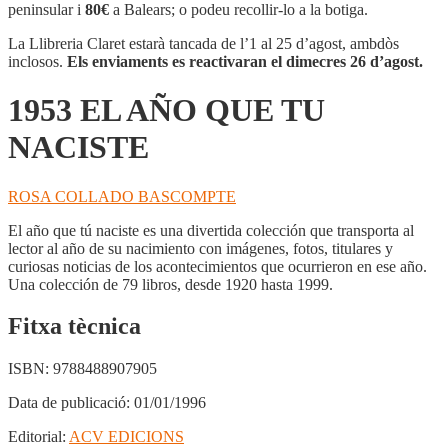
AÑO
peninsular i
80€
a Balears; o podeu recollir-lo a la botiga.
QUE
TU
La Llibreria Claret estarà tancada de l’1 al 25 d’agost, ambdòs
NACISTE
inclosos.
Els enviaments es reactivaran el dimecres 26 d’agost.
1953 EL AÑO QUE TU
NACISTE
ROSA COLLADO BASCOMPTE
El año que tú naciste es una divertida colección que transporta al
lector al año de su nacimiento con imágenes, fotos, titulares y
curiosas noticias de los acontecimientos que ocurrieron en ese año.
Una colección de 79 libros, desde 1920 hasta 1999.
Fitxa tècnica
ISBN:
9788488907905
Data de publicació:
01/01/1996
Editorial:
ACV EDICIONS