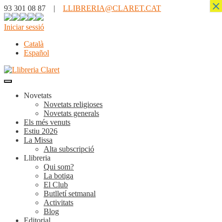
×
93 301 08 87 |
LLIBRERIA@CLARET.CAT
Iniciar sessió
Català
Español
Novetats
Novetats religioses
Novetats generals
Els més venuts
Estiu 2026
La Missa
Alta subscripció
Llibreria
Qui som?
La botiga
El Club
Butlletí setmanal
Activitats
Blog
Editorial