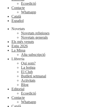
Ecoedició
Contacte
Whatsapp
Català
Español
Novetats
Novetats religioses
Novetats generals
Els més venuts
Estiu 2026
La Missa
Alta subscripció
Llibreria
Qui som?
La botiga
El Club
Butlletí setmanal
Activitats
Blog
Editorial
Ecoedició
Contacte
Whatsapp
Català