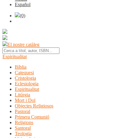
Español
(0)
El nostre catàleg
Espiritualitat
Bíblia
Catequesi
Cristologia
Eclesiologia
Espiritualitat
Litúrgia
Mort i Dol
Objectes Religiosos
Pastoral
Primera Comunió
Religions
Santoral
Teologia