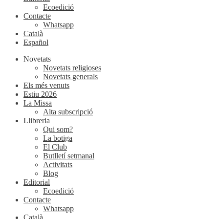
Ecoedició
Contacte
Whatsapp
Català
Español
Novetats
Novetats religioses
Novetats generals
Els més venuts
Estiu 2026
La Missa
Alta subscripció
Llibreria
Qui som?
La botiga
El Club
Butlletí setmanal
Activitats
Blog
Editorial
Ecoedició
Contacte
Whatsapp
Català