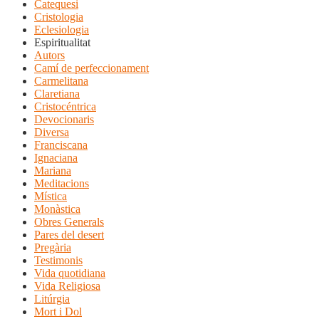
Catequesi
Cristologia
Eclesiologia
Espiritualitat
Autors
Camí de perfeccionament
Carmelitana
Claretiana
Cristocéntrica
Devocionaris
Diversa
Franciscana
Ignaciana
Mariana
Meditacions
Mística
Monàstica
Obres Generals
Pares del desert
Pregària
Testimonis
Vida quotidiana
Vida Religiosa
Litúrgia
Mort i Dol