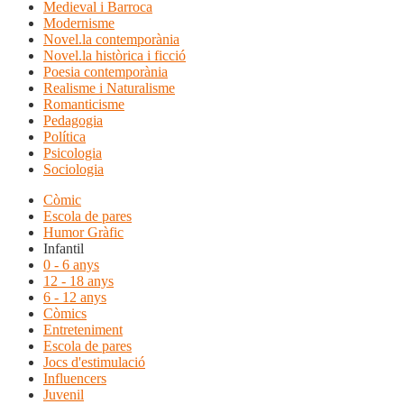
Medieval i Barroca
Modernisme
Novel.la contemporània
Novel.la històrica i ficció
Poesia contemporània
Realisme i Naturalisme
Romanticisme
Pedagogia
Política
Psicologia
Sociologia
Còmic
Escola de pares
Humor Gràfic
Infantil
0 - 6 anys
12 - 18 anys
6 - 12 anys
Còmics
Entreteniment
Escola de pares
Jocs d'estimulació
Influencers
Juvenil