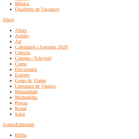
Música
Quaderns de Vacances
Altres
Altres
Anglès
Art
Calendaris i Agendes 2026
Ciència
Cinema i Televisió
Cuina
Diccionaris
Esports
Guies de Viatge
Literatura de Viatges
Manualitats
Multimèdia
Poesia
Regal
Salut
Autors
Editorials
Bíblia