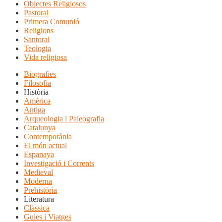
Objectes Religiosos
Pastoral
Primera Comunió
Religions
Santoral
Teologia
Vida religiosa
Biografies
Filosofia
Història
Amèrica
Antiga
Arqueologia i Paleografia
Catalunya
Contemporània
El món actual
Espanaya
Investigació i Corrents
Medieval
Moderna
Prehistòria
Literatura
Clàssica
Guies i Viatges