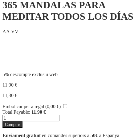
365 MANDALAS PARA
MEDITAR TODOS LOS DÍAS
AA.VV.
Compartir
5% descompte exclusiu web
11,90
€
11,30
€
Embolicar per a regal (
0,00
€
)
Total Payable:
11,90
€
quantitat
de
Comprar
365
MANDALAS
Enviament gratuït
en comandes superiors a
50€
a Espanya