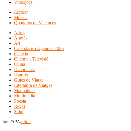
Videojocs
Escolar
Música
Quaderns de Vacances
Altres
Anglès
Art
Calendaris i Agendes 2026
Ciència
Cinema i Televisió
Cuina
Diccionaris
Esports
Guies de Viatge
Literatura de Viatges
Manualitats
Multimèdia
Poesia
Regal
Salut
Inici/SPA/
Otras