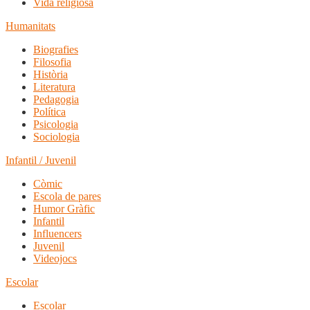
Vida religiosa
Humanitats
Biografies
Filosofia
Història
Literatura
Pedagogia
Política
Psicologia
Sociologia
Infantil / Juvenil
Còmic
Escola de pares
Humor Gràfic
Infantil
Influencers
Juvenil
Videojocs
Escolar
Escolar