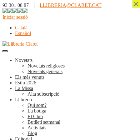
×
93 301 08 87 |
LLIBRERIA@CLARET.CAT
Iniciar sessió
Català
Español
Novetats
Novetats religioses
Novetats generals
Els més venuts
Estiu 2026
La Missa
Alta subscripció
Llibreria
Qui som?
La botiga
El Club
Butlletí setmanal
Activitats
Blog
Editorial