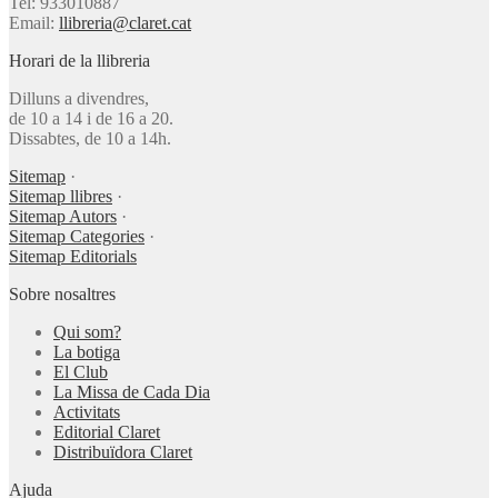
Tel: 933010887
Email:
llibreria@claret.cat
Horari de la llibreria
Dilluns a divendres,
de 10 a 14 i de 16 a 20.
Dissabtes, de 10 a 14h.
Sitemap
·
Sitemap llibres
·
Sitemap Autors
·
Sitemap Categories
·
Sitemap Editorials
Sobre nosaltres
Qui som?
La botiga
El Club
La Missa de Cada Dia
Activitats
Editorial Claret
Distribuïdora Claret
Ajuda