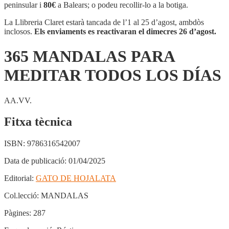
PARA
peninsular i
80€
a Balears; o podeu recollir-lo a la botiga.
MEDITAR
TODOS
La Llibreria Claret estarà tancada de l’1 al 25 d’agost, ambdòs
LOS
inclosos.
Els enviaments es reactivaran el dimecres 26 d’agost.
DÍAS
365 MANDALAS PARA
MEDITAR TODOS LOS DÍAS
AA.VV.
Fitxa tècnica
ISBN:
9786316542007
Data de publicació:
01/04/2025
Editorial:
GATO DE HOJALATA
Col.lecció:
MANDALAS
Pàgines:
287